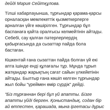
дейді Мәрия Сейітқұлова.
Тілші хабарлауынша, тұрғындар қарама-қарсы
орналасқан мемлекеттік қызметкерлерге
арналған үйге көшірілген. Тұрғындар бұл
баспанаға қайта оралғысы келмейтінін айтады.
Себебі, сау қалған пәтерлерлердің
қабырғасында да сызаттар пайда бола
бастаған.
Кішкентай ғана сызаттан пайда болған үй екі
апта ішінде енді құлағалы тұр. Мұнда тұрып
жатқандар жарықтың сағат сайын үлкейетінін
айтады. Былтыр ғана көшіп келген тұрғындар
жыл бойы "үреймен өмір сүрдік" дейді.
"Біз тұрғаннан бері бұл үй апатты. Бізге
апатты үйді берген. Қоныстандық, содан бір
ай өтпестен, қарашада, мына іргетасы дұрыс