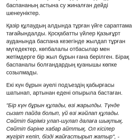
баспананың астына су жиналған дейді
шенеуніктер.
Қазір құлаудың алдында тұрған үйге сараптама
тағайындалды. Қосқабатты үйлер Қазығұрт
ауданында баспана кезегінде жылдап тұрған
мүгедектер, көпбалалы отбасылар мен
жетімдерге бір жыл бұрын ғана берілген. Бірақ
баспаналы болғандардың қуанышы көпке
созылмады.
Екі күн бұрын әуелі подъездің қабырғасы
шатынап, артынан едені опырыла бастаған.
"Бір күн бұрын құлады, өзі жарылды. Түнде
сызат пайда болып, үй өзі жәйлап құлады.
Сөйтіп бәріміз улап-шулап далаға шықтық.
Сөйтіп бәріне хабар айттық. Ол кісілер
жүгіріп келіп, бізді жайғастырып жатыр", -