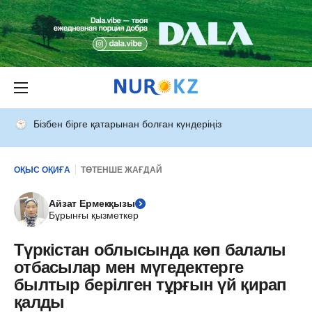
Бізбен бірге қатарынан болған күндеріңіз
ОҚЫС ОҚИҒА
ТӨТЕНШЕ ЖАҒДАЙ
Айзат Ермекқызы
Бұрынғы қызметкер
Түркістан облысында көп балалы
отбасылар мен мүгедектерге
былтыр берілген тұрғын үй қирап
қалды