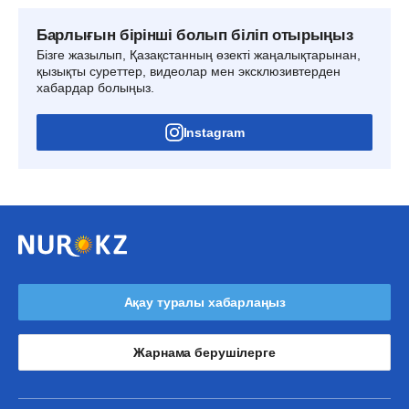
Барлығын бірінші болып біліп отырыңыз
Бізге жазылып, Қазақстанның өзекті жаңалықтарынан,
қызықты суреттер, видеолар мен эксклюзивтерден
хабардар болыңыз.
Instagram
Ақау туралы хабарлаңыз
Жарнама берушілерге