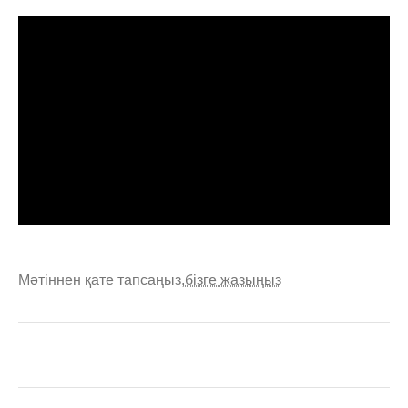
Мәтіннен қате тапсаңыз,
бізге жазыңыз