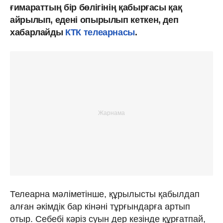
ғимараттың бір бөлігінің қабырғасы қақ
айрылып, едені опырылып кеткен, деп
хабарлайды
КТК телеарнасы
.
Телеарна мәліметінше, құрылысты қабылдап
алған әкімдік бар кінәні тұрғындарға артып
отыр. Себебі кәріз суын дер кезінде құрғатпай,