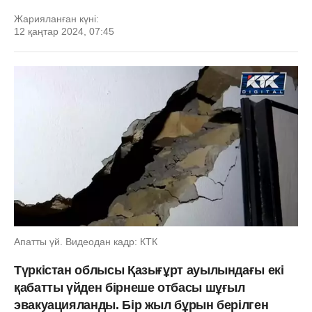
Жарияланған күні:
12 қаңтар 2024, 07:45
Апатты үй. Видеодан кадр: КТК
Түркістан облысы Қазығұрт ауылындағы екі
қабатты үйден бірнеше отбасы шұғыл
эвакуацияланды. Бір жыл бұрын берілген