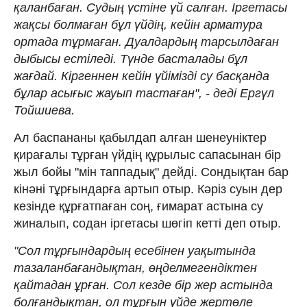
қаланбаған. Судың үстіне үй салған. Іргетасы
жақсы болмаған бұл үйдің, кейін арматура
ортада тұрмаған. Дуалдардың тарсылдаған
дыбысы естіледі. Түнде басталады бұл
жағдай. Кіргеннен кейін үйімізді су басқанда
бұлар асығыс жауып тастаған", - деді Ергүл
Тойшиева.
Ал баспананы қабылдап алған шенеуніктер
қирағалы тұрған үйдің құрылыс сапасынан бір
жыл бойы "мін таппадық" дейді. Сондықтан бар
кінәні тұрғындарға артып отыр. Кәріз суын дер
кезінде құрғатпаған соң, ғимарат астына су
жиналып, содан іргетасы шөгіп кетті деп отыр.
"Сол тұрғындардың есебінен уақытында
тазаланбағандықтан, өңделмегендіктен
қайтадан ұрған. Сол кезде бір жер астында
болғандықтан, ол тұрғын үйде жертөле