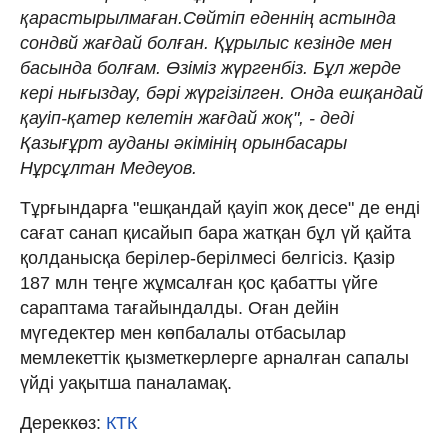
қарастырылмаған.Сөйтіп еденнің астында
сондвй жағдай болған. Құрылыс кезінде мен
басында болғам. Өзіміз жүргенбіз. Бұл жерде
кері нығыздау, бәрі жүргізілген. Онда ешқандай
қауіп-қатер келетін жағдай жоқ", - деді
Қазығұрт ауданы әкімінің орынбасары
Нұрсұлтан Медеуов.
Тұрғындарға "ешқандай қауіп жоқ десе" де енді
сағат санап қисайып бара жатқан бұл үй қайта
қолданысқа берілер-берілмесі белгісіз. Қазір
187 млн теңге жұмсалған қос қабатты үйге
сараптама тағайындалды. Оған дейін
мүгедектер мен көпбалалы отбасылар
мемлекеттік қызметкерлерге арналған сапалы
үйді уақытша паналамақ.
Дереккөз:
КТК