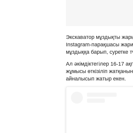
Экскаватор мұздықты жар
Instagram-парақшасы жар
мұздыққа барып, суретке тү
Ал әкімдіктегілер 16-17 
жұмысы өткізіліп жатқаны
айналысып жатыр екен.