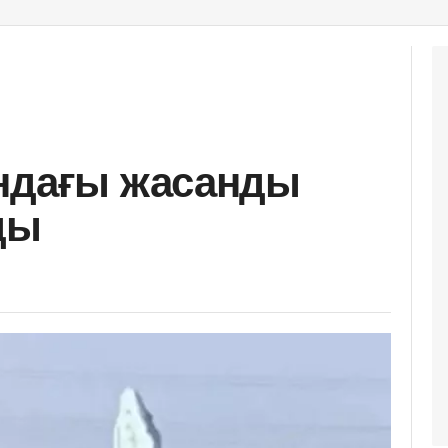
ындағы жасанды
ды