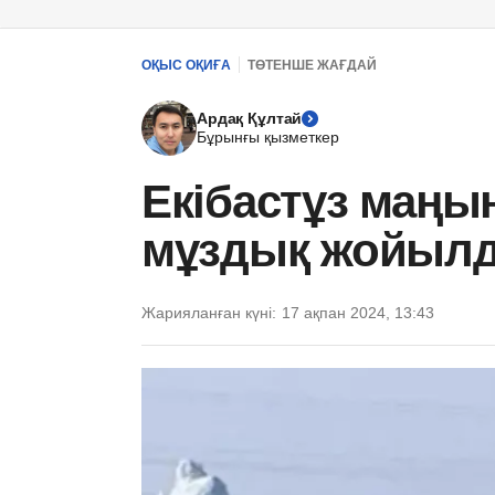
ОҚЫС ОҚИҒА
ТӨТЕНШЕ ЖАҒДАЙ
Ардақ Құлтай
Бұрынғы қызметкер
Екібастұз маң
мұздық жойыл
Жарияланған күні:
17 ақпан 2024, 13:43