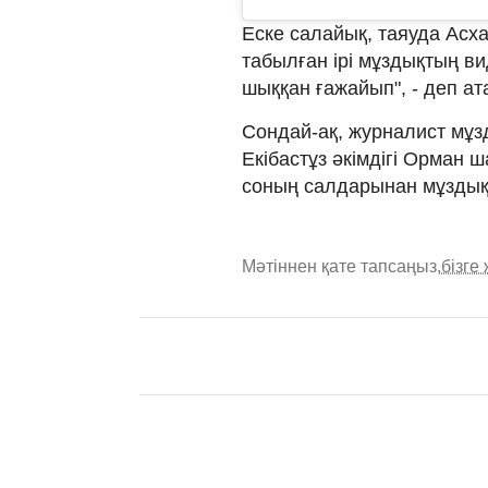
Еске салайық, таяуда Асха
табылған ірі мұздықтың в
шыққан ғажайып", - деп ат
Сондай-ақ, журналист мұзд
Екібастұз әкімдігі Орман
соның салдарынан мұздық
Мәтіннен қате тапсаңыз,
бізге