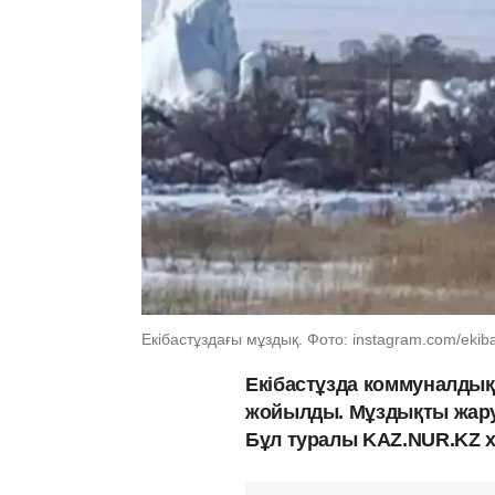
Екібастұздағы мұздық. Фото: instagram.com/ekiba
Екібастұзда коммуналдық 
жойылды. Мұздықты жару 
Бұл туралы KAZ.NUR.KZ 