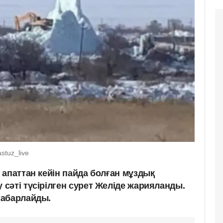
stuz_live
апаттан кейін пайда болған мұздық
сәті түсірілген сурет Желіде жарияланды.
хабарлайды.