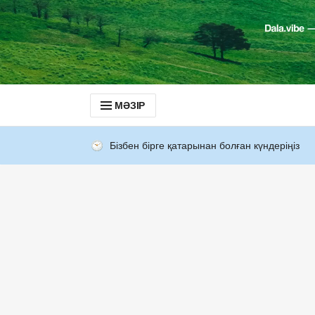
МӘЗІР
Бізбен бірге қатарынан болған күндеріңіз