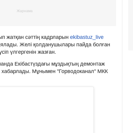
ып жатқан сәттің кадрларын
ekibastuz_live
иялады. Желі қолданушылары пайда болған
сіп үлгергенін жазған.
ақпанда Екібастүздағы мұздықтың демонтаж
н хабарлады. Мұнымен "Горводоканал" МКК