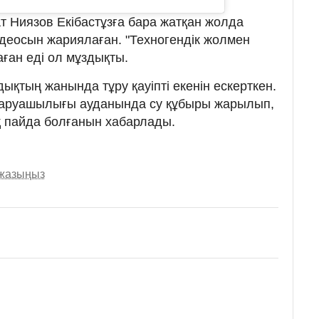
т Ниязов Екібастұзға бара жатқан жолда
идеосын жариялаған. "Техногендік жолмен
аған еді ол мұздықты.
ықтың жанында тұру қауіпті екенін ескерткен.
 шаруашылығы ауданында су құбыры жарылып,
 пайда болғанын хабарлады.
 жазыңыз