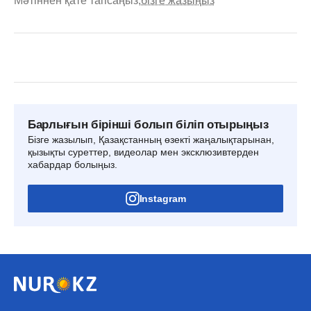
Мәтіннен қате тапсаңыз,
бізге жазыңыз
Барлығын бірінші болып біліп отырыңыз
Бізге жазылып, Қазақстанның өзекті жаңалықтарынан,
қызықты суреттер, видеолар мен эксклюзивтерден
хабардар болыңыз.
Instagram