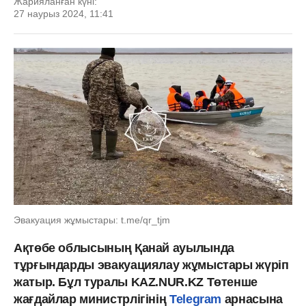
Жарияланған күні:
27 наурыз 2024, 11:41
Эвакуация жұмыстары: t.me/qr_tjm
Ақтөбе облысының Қанай ауылында
тұрғындарды эвакуациялау жұмыстары жүріп
жатыр. Бұл туралы KAZ.NUR.KZ Төтенше
жағдайлар министрлігінің
Telegram
арнасына