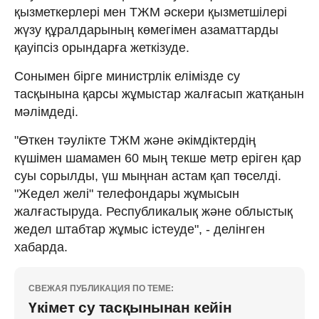
қызметкерлері мен ТЖМ әскери қызметшілері
жүзу құралдарының көмегімен азаматтарды
қауіпсіз орындарға жеткізуде.
Сонымен бірге министрлік елімізде су
тасқынына қарсы жұмыстар жалғасып жатқанын
мәлімдеді.
"Өткен тәулікте ТЖМ және әкімдіктердің
күшімен шамамен 60 мың текше метр еріген қар
суы сорылды, үш мыңнан астам қап төселді.
"Жедел желі" телефондары жұмысын
жалғастыруда. Республикалық және облыстық
жедел штабтар жұмыс істеуде", - делінген
хабарда.
СВЕЖАЯ ПУБЛИКАЦИЯ ПО ТЕМЕ:
Үкімет су тасқынынан кейін