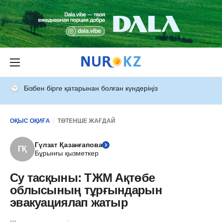
Бізбен бірге қатарынан болған күндеріңіз
ОҚЫС ОҚИҒА
ТӨТЕНШЕ ЖАҒДАЙ
Гүлзат Қазанғапова
ГҚ
Бұрынғы қызметкер
Су тасқыны: ТЖМ Ақтөбе
облысының тұрғындарын
эвакуациялап жатыр