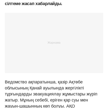
сілтеме жасап хабарлайды.
Ведомство ақпаратынша, қазір Ақтөбе
облысының Қанай ауылында жергілікті
тұрғындарды эвакуациялау жұмыстары жүріп
жатыр. Мұның себебі, еріген қар суы мен
жауын-шашынның көп болуы. АҚО