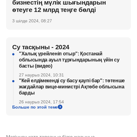
бизнестің мүлік шығындарын
өтеуге 12 млрд теңге бөлді
3 шілде 2024, 08:27
Су тасқыны - 2024
"Халық үрейленіп отыр": Қостанай
облысында ауыл тұрғындарының үйін су
басты (видео)
27 наурыз 2024, 10:31
"Кей елдімекенді су басу қаупі бар": төтенше
жағдайлар вице-министрі Ақтөбе облысына
барды
26 наурыз 2024, 17:54
Больше по этой теме