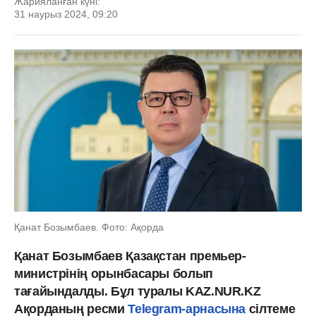
Жарияланған күні:
31 наурыз 2024, 09:20
Қанат Бозымбаев. Фото: Ақорда
Қанат Бозымбаев Қазақстан премьер-
министрінің орынбасары болып
тағайындалды. Бұл туралы KAZ.NUR.KZ
Ақорданың ресми
Telegram-арнасына
сілтеме