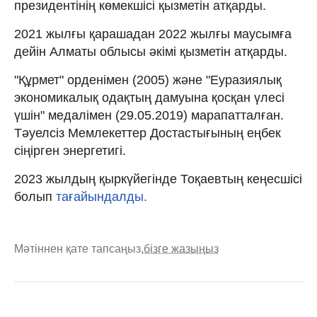
президентінің көмекшісі қызметін атқарды.
2021 жылғы қарашадан 2022 жылғы маусымға
дейін Алматы облысы әкімі қызметін атқарды.
"Құрмет" орденімен (2005) және "Еуразиялық
экономикалық одақтың дамуына қосқан үлесі
үшін" медалімен (29.05.2019) марапатталған.
Тәуелсіз Мемлекеттер Достастығының еңбек
сіңірген энергетигі.
2023 жылдың қыркүйегінде Тоқаевтың кеңесшісі
болып
тағайындалды.
Мәтіннен қате тапсаңыз,
бізге жазыңыз