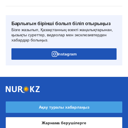
Барлығын бірінші болып біліп отырыңыз
Бізге жазылып, Қазақстанның өзекті жаңалықтарынан,
қызықты суреттер, видеолар мен эксклюзивтерден
хабардар болыңыз.
Instagram
Ақау туралы хабарлаңыз
Жарнама берушілерге