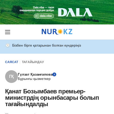
Бізбен бірге қатарынан болған күндеріңіз
САЯСАТ
ТАҒАЙЫНДАУ
Гүлзат Қазанғапова
ГҚ
Бұрынғы қызметкер
Қанат Бозымбаев премьер-
министрдің орынбасары болып
тағайындалды