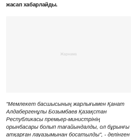
жасап хабарлайды.
"Мемлекет басшысының жарлығымен Қанат
Алдабергенұлы Бозымбаев Қазақстан
Республикасы премьер-министрінің
орынбасары болып тағайындалды, ол бұрынғы
атқарған лауазымынан босатылды", - делінген