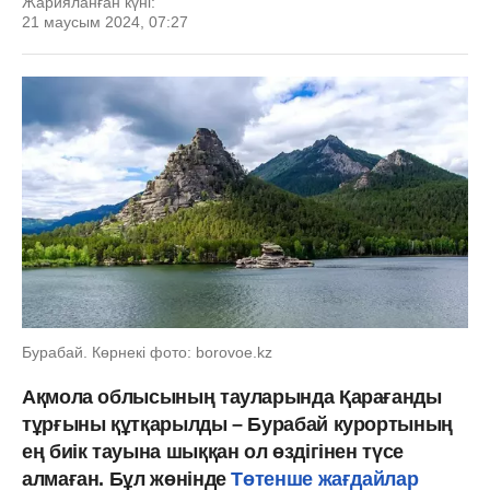
Жарияланған күні:
21 маусым 2024, 07:27
Бурабай. Көрнекі фото: borovoe.kz
Ақмола облысының тауларында Қарағанды
тұрғыны құтқарылды – Бурабай курортының
ең биік тауына шыққан ол өздігінен түсе
алмаған. Бұл жөнінде
Төтенше жағдайлар