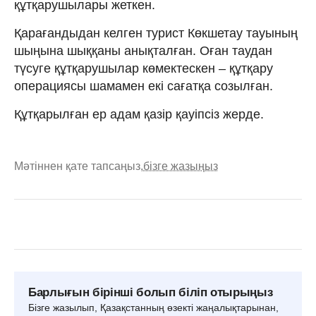
құтқарушылары жеткен.
Қарағандыдан келген турист Көкшетау тауының
шыңына шыққаны анықталған. Оған таудан
түсуге құтқарушылар көмектескен – құтқару
операциясы шамамен екі сағатқа созылған.
Құтқарылған ер адам қазір қауіпсіз жерде.
Мәтіннен қате тапсаңыз,
бізге жазыңыз
Барлығын бірінші болып біліп отырыңыз
Бізге жазылып, Қазақстанның өзекті жаңалықтарынан,