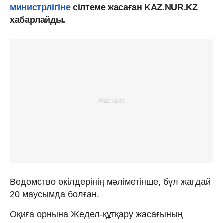
министрлігіне
сілтеме жасаған KAZ.NUR.KZ
хабарлайды.
Ведомство өкілдерінің мәліметінше, бұл жағдай
20 маусымда болған.
Оқиға орнына Жедел-құтқару жасағының