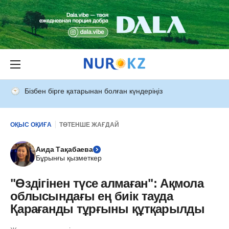
Бізбен бірге қатарынан болған күндеріңіз
ОҚЫС ОҚИҒА
ТӨТЕНШЕ ЖАҒДАЙ
Аида Тақабаева
Бұрынғы қызметкер
"Өздігінен түсе алмаған": Ақмола
облысындағы ең биік тауда
Қарағанды тұрғыны құтқарылды