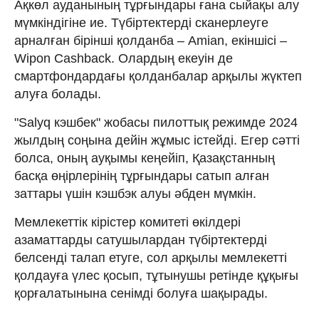
Ақкөл ауданының тұрғындары ғана сыйақы алу
мүмкіндігіне ие. Түбіртектерді сканерлеуге
арналған бірінші қолданба – Amian, екіншісі –
Wipon Cashback. Олардың екеуін де
смартфондардағы қолданбалар арқылы жүктеп
алуға болады.
"Salyq кэшбек" жобасы пилоттық режимде 2024
жылдың соңына дейін жұмыс істейді. Егер сәтті
болса, оның ауқымы кеңейіп, Қазақстанның
басқа өңірлерінің тұрғындары сатып алған
заттары үшін кэшбэк алуы әбден мүмкін.
Мемлекеттік кірістер комитеті өкілдері
азаматтарды сатушылардан түбіртектерді
белсенді талап етуге, сол арқылы мемлекетті
қолдауға үлес қосып, тұтынушы ретінде құқығы
қорғалатынына сенімді болуға шақырады.