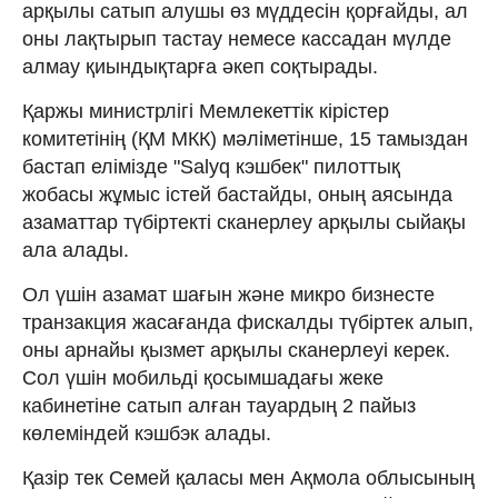
арқылы сатып алушы өз мүддесін қорғайды, ал
оны лақтырып тастау немесе кассадан мүлде
алмау қиындықтарға әкеп соқтырады.
Қаржы министрлігі Мемлекеттік кірістер
комитетінің (ҚМ МКК) мәліметінше, 15 тамыздан
бастап елімізде "Salyq кэшбек" пилоттық
жобасы жұмыс істей бастайды, оның аясында
азаматтар түбіртекті сканерлеу арқылы сыйақы
ала алады.
Ол үшін азамат шағын және микро бизнесте
транзакция жасағанда фискалды түбіртек алып,
оны арнайы қызмет арқылы сканерлеуі керек.
Сол үшін мобильді қосымшадағы жеке
кабинетіне сатып алған тауардың 2 пайыз
көлеміндей кэшбэк алады.
Қазір тек Семей қаласы мен Ақмола облысының