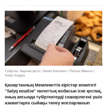
Түбіртек. Көрнекі фото: Daniel Karmann / Picture Alliance /
Getty Images
Қазақстанның Мемлекеттік кірістер комитеті
"Salyq кешбэк" пилоттық жобасын іске қоспақ,
оның аясында түбіртектерді сканерлегені үшін
азаматтарға сыйақы төлеу жоспарланып