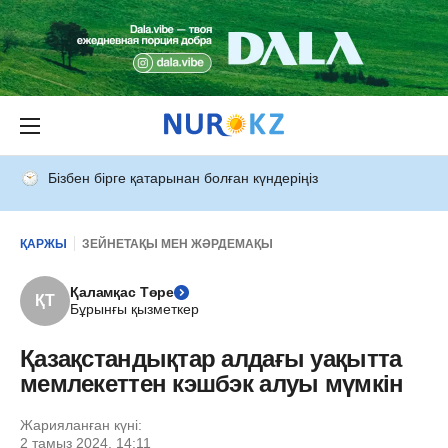
Бізбен бірге қатарынан болған күндеріңіз
ҚАРЖЫ
ЗЕЙНЕТАҚЫ МЕН ЖӘРДЕМАҚЫ
Қаламқас Төре
ҚТ
Бұрынғы қызметкер
Қазақстандықтар алдағы уақытта
мемлекеттен кэшбэк алуы мүмкін
Жарияланған күні:
2 тамыз 2024, 14:11