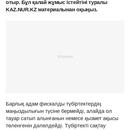
отыр. Бұл қалай жұмыс істейтіні туралы
KAZ.NUR.KZ материалынан оқыңыз.
Барлық адам фискалды түбіртектердің
маңыздылығын түсіне бермейді, алайда ол
тауар сатып алынғанын немесе қызмет ақысы
төленгенін дәлелдейді. Түбіртекті сақтау