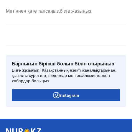
Мәтіннен қате тапсаңыз,
бізге жазыңыз
Барлығын бірінші болып біліп отырыңыз
Бізге жазылып, Қазақстанның өзекті жаңалықтарынан,
қызықты суреттер, видеолар мен эксклюзивтерден
хабардар болыңыз.
Instagram