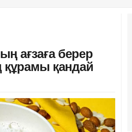
ң ағзаға берер
ң құрамы қандай