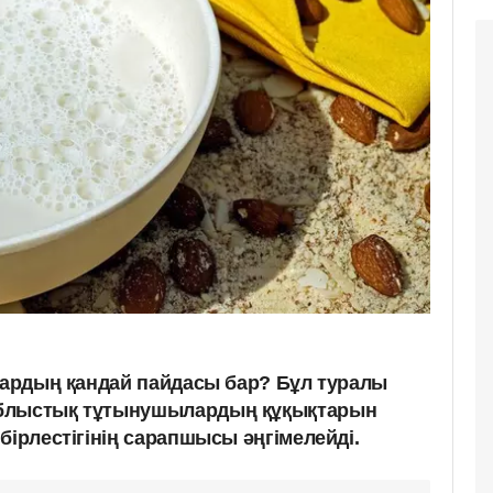
ндардың қандай пайдасы бар? Бұл туралы
облыстық тұтынушылардың құқықтарын
бірлестігінің сарапшысы әңгімелейді.