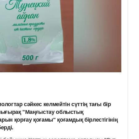
огтар сәйкес келмейтін сүттің тағы бір
лығырақ "Маңғыстау облыстық
ын қорғау қоғамы" қоғамдық бірлестігінің
ерді.