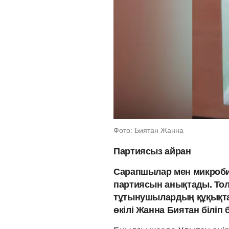
Фото: Биятан Жанна
Партиясыз айран
Сарапшылар мен микробиол
партиясын анықтады. То
тұтынушылардың құқықтар
өкілі Жанна Биятан біліп б