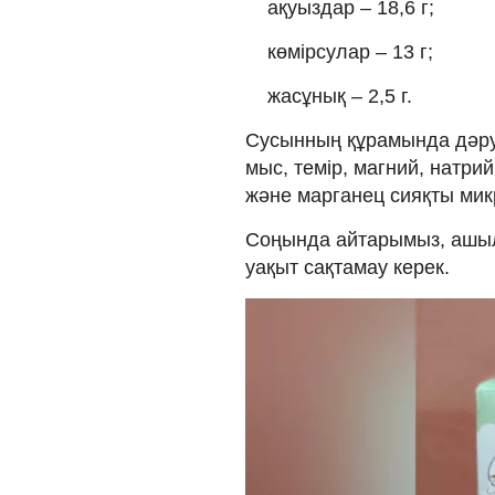
ақуыздар – 18,6 г;
көмірсулар – 13 г;
жасұнық – 2,5 г.
Сусынның құрамында дәруме
мыс, темір, магний, натри
және марганец сияқты мик
Соңында айтарымыз, ашылғ
уақыт сақтамау керек.