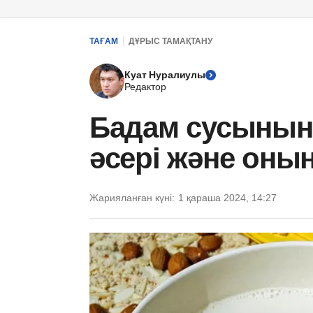
ТАҒАМ
ДҰРЫС ТАМАҚТАНУ
Куат Нуралиулы
Редактор
Бадам сусыныны
әсері және оны
Жарияланған күні:
1 қараша 2024, 14:27