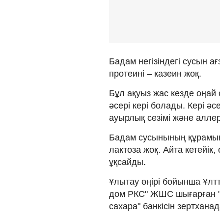
Бадам негізіндегі сусын ағ
протеині – казеин жоқ.
Бұл ақуыз жас кезде оңай 
әсері кері болады. Кері әсе
ауырлық сезімі және алле
Бадам сусынының құрамынд
лактоза жоқ. Айта кетейік,
ұқсайды.
Ұлытау өңірі бойынша Ұлт
дом РКС" ЖШС шығарған "
сахара" банкісін зертханад