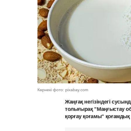
Көрнекі фото: pixabay.com
Жаңғақ негізіндегі сусы
толығырақ "Маңғыстау 
қорғау қоғамы" қоғамдық 