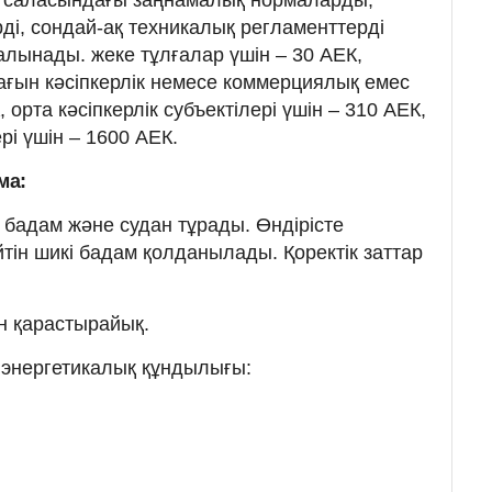
ді, сондай-ақ техникалық регламенттерді
алынады. жеке тұлғалар үшін – 30 АЕК,
ғын кәсіпкерлік немесе коммерциялық емес
 орта кәсіпкерлік субъектілері үшін – 310 АЕК,
ері үшін – 1600 АЕК.
ма:
н: бадам және судан тұрады. Өндірісте
тін шикі бадам қолданылады. Қоректік заттар
 қарастырайық.
 энергетикалық құндылығы: