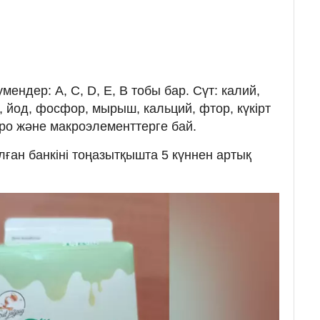
ндер: A, C, D, E, B тобы бар. Сүт: калий,
й, йод, фосфор, мырыш, кальций, фтор, күкірт
ро және макроэлементтерге бай.
ан банкіні тоңазытқышта 5 күннен артық