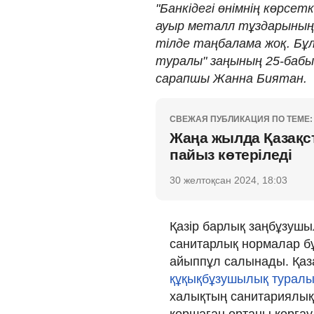
"Банкідегі өнімнің көрс
ауыр металл тұздарының 
тілде таңбалама жоқ. Бұ
туралы" заңының 25-бабын
сарапшы Жанна Биятан.
СВЕЖАЯ ПУБЛИКАЦИЯ ПО ТЕМЕ:
Жаңа жылда Қазақст
пайыз көтеріледі
30 желтоқсан 2024, 18:03
Қазір барлық заңбұзушы
санитарлық нормалар бұ
айыппұл салынады. Қаза
құқықбұзушылық турал
халықтың санитариялы
қоршаған ортаны қорға