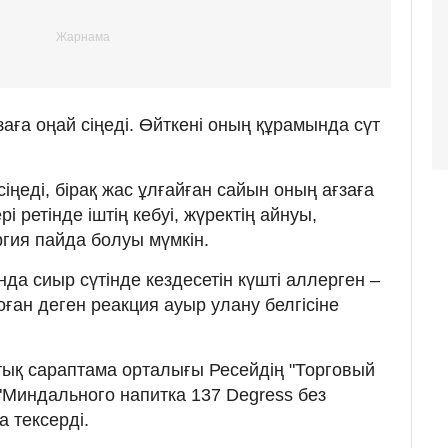
заға оңай сіңеді. Өйткені оның құрамында сүт
сіңеді, бірақ жас ұлғайған сайын оның ағзаға
рі ретінде іштің кебуі, жүректің айнуы,
ргия пайда болуы мүмкін.
а сиыр сүтінде кездесетін күшті аллерген –
 оған деген реакция ауыр улану белгісіне
тық сараптама орталығы Ресейдің "Торговый
Миндального напитка 137 Degress без
а тексерді.