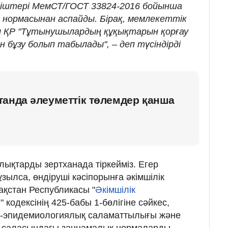
еткіштері МемСТ/ГОСТ 33824-2016 бойынша
нормасынан аспайды. Бірақ, мемлекеттік
л ҚР "Тұтынушылардың құқықтарын қорғау
 бұзу болып табылады", – деп түсіндірді
анда әлеуметтік төлемдер қанша
лықтарды зертханада тіркейміз. Егер
зылса, өндіруші кәсіпорынға әкімшілік
қстан Республикасы "
Әкімшілік
ы
" кодексінің 425-бабы 1-бөлігіне сәйкес,
қ-эпидемиологиялық саламаттылығы және
у саласындағы заңнамалық нормаларды,