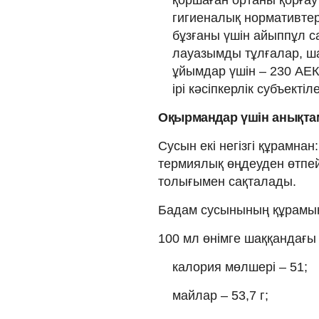
гигиеналық нормативтер
бұзғаны үшін айыппұл с
лауазымды тұлғалар, ша
ұйымдар үшін – 230 АЕК,
ірі кәсіпкерлік субъектіл
Оқырмандар үшін анықта
Сусын екі негізгі құрамна
термиялық өңдеуден өтпей
толығымен сақталады.
Бадам сусынының құрамын
100 мл өнімге шаққандағы
калория мөлшері – 51;
майлар – 53,7 г;