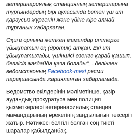
ветеринариялық станцияның ветеринарына
тұрғындардың бірі ауласында бөтен үш ит
қараусыз жүргенін және үйіне кіре алмай
тұрғанын хабарлаған.
Оқиға орнына жеткен мамандар иттерге
ұйықтатын оқ (дротик) атқан. Екі ит
ұйықтатылады, үшіншісі өзенге қарай қашып,
белгісіз жағдайда қаза болады", - делінген
ведомствоның
Facebook-тегі
ресми
парақшасында жарияланған хабарламада.
Ведомство өкілдерінің мәліметінше, қазір
аудандық прокуратура мен полиция
қызметкерлері ветеринариялық станция
мамандарының әрекетінің заңдылығын тексеріп
жатыр. Нәтижесі белгілі болған соң тиісті
шаралар қабылданбақ.