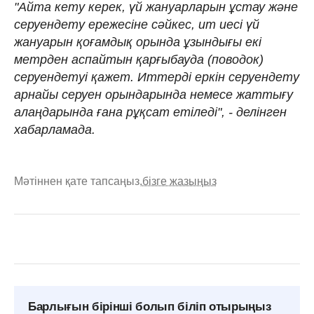
"Айта кету керек, үй жануарларын ұстау және
серуендету ережесіне сәйкес, ит иесі үй
жануарын қоғамдық орында ұзындығы екі
метрден аспайтын қарғыбауда (поводок)
серуендетуі қажет. Иттерді еркін серуендету
арнайы серуен орындарында немесе жаттығу
алаңдарында ғана рұқсат етіледі", - делінген
хабарламада.
Мәтіннен қате тапсаңыз,
бізге жазыңыз
Барлығын бірінші болып біліп отырыңыз