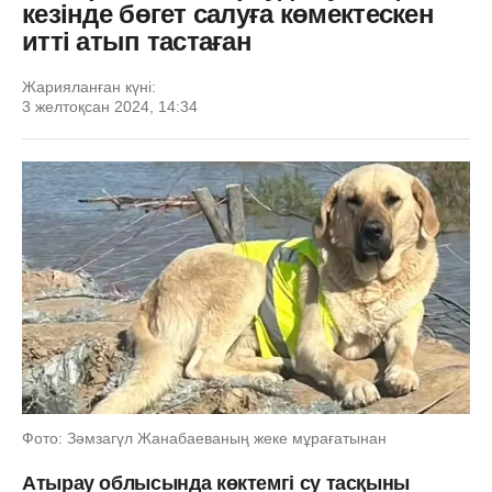
кезінде бөгет салуға көмектескен
итті атып тастаған
Жарияланған күні:
3 желтоқсан 2024, 14:34
Фото: Зәмзагүл Жанабаеваның жеке мұрағатынан
Атырау облысында көктемгі су тасқыны