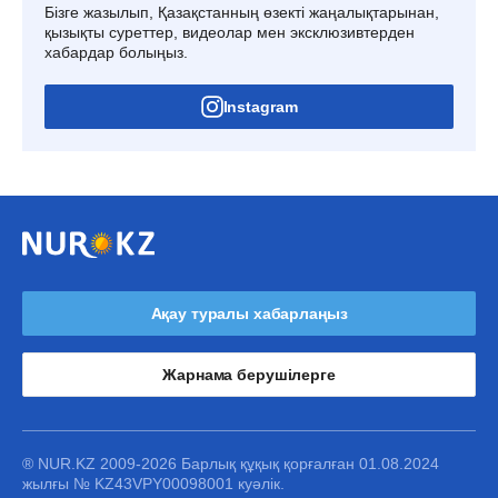
Бізге жазылып, Қазақстанның өзекті жаңалықтарынан,
қызықты суреттер, видеолар мен эксклюзивтерден
хабардар болыңыз.
Instagram
Ақау туралы хабарлаңыз
Жарнама берушілерге
® NUR.KZ 2009-2026 Барлық құқық қорғалған 01.08.2024
жылғы № KZ43VPY00098001 куәлік.