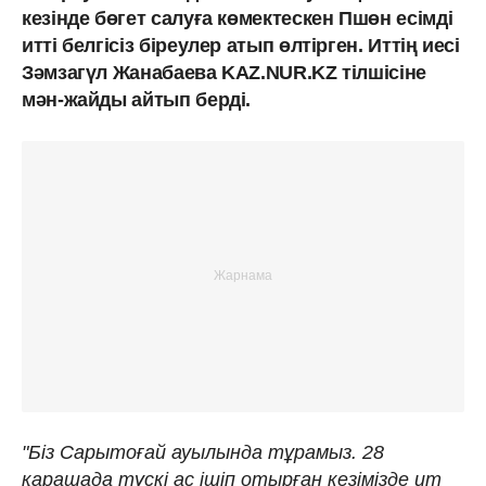
кезінде бөгет салуға көмектескен Пшөн есімді
итті белгісіз біреулер атып өлтірген. Иттің иесі
Зәмзагүл Жанабаева KAZ.NUR.KZ тілшісіне
мән-жайды айтып берді.
"Біз Сарытоғай ауылында тұрамыз. 28
қарашада түскі ас ішіп отырған кезімізде ит