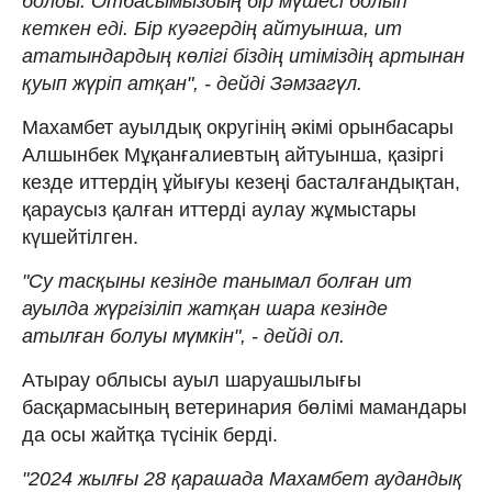
болды. Отбасымыздың бір мүшесі болып
кеткен еді. Бір куәгердің айтуынша, ит
ататындардың көлігі біздің итіміздің артынан
қуып жүріп атқан", - дейді Зәмзагүл.
Махамбет ауылдық округінің әкімі орынбасары
Алшынбек Мұқанғалиевтың айтуынша, қазіргі
кезде иттердің ұйығуы кезеңі басталғандықтан,
қараусыз қалған иттерді аулау жұмыстары
күшейтілген.
"Су тасқыны кезінде танымал болған ит
ауылда жүргізіліп жатқан шара кезінде
атылған болуы мүмкін", - дейді ол.
Атырау облысы ауыл шаруашылығы
басқармасының ветеринария бөлімі мамандары
да осы жайтқа түсінік берді.
"2024 жылғы 28 қарашада Махамбет аудандық