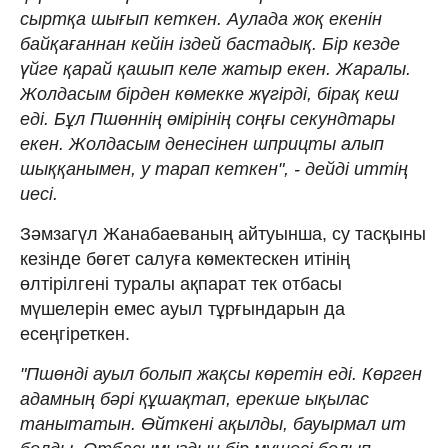
сыртқа шығып кеткен. Аулада жоқ екенін
байқағаннан кейін іздей бастадық. Бір кезде
үйге қарай қашып келе жатыр екен. Жаралы.
Жолдасым бірден көмекке жүгірді, бірақ кеш
еді. Бұл Пшөннің өмірінің соңғы секундтары
екен. Жолдасым денесінен шприцты алып
шыққанымен, у тарап кеткен", - дейді иттің
иесі.
Зәмзагүл Жанабаеваның айтуынша, су тасқыны
кезінде бөгет салуға көмектескен итінің
өлтірілгені туралы ақпарат тек отбасы
мүшелерін емес ауыл тұрғындарын да
есеңгіреткен.
"Пшөнді ауыл болып жақсы көретін еді. Көрген
адамның бәрі құшақтап, ерекше ықылас
танытатын. Өйткені ақылды, бауырмал ит