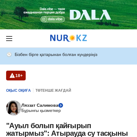
Бізбен бірге қатарынан болған күндеріңіз
18+
ОҚЫС ОҚИҒА
ТӨТЕНШЕ ЖАҒДАЙ
Ляззат Салимова
Бұрынғы қызметкер
"Ауыл болып қайғырып
жатырмыз": Атырауда су тасқыны