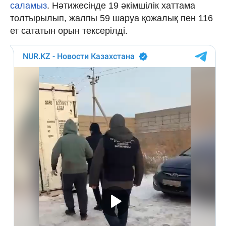
саламыз
. Нәтижесінде 19 әкімшілік хаттама
толтырылып, жалпы 59 шаруа қожалық пен 116
ет сататын орын тексерілді.