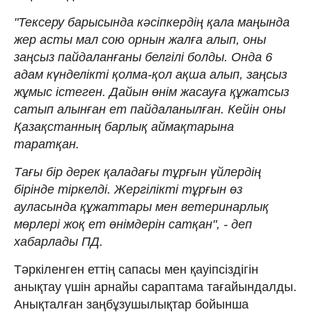
"Тексеру барысында кәсіпкердің қала маңында
жер асты мал сою орнын жалға алып, оны
заңсыз пайдаланғаны белгілі болды. Онда 6
адам күнделікті қолма-қол ақша алып, заңсыз
жұмыс істеген. Дайын өнім жасауға құжатсыз
сатып алынған ет пайдаланылған. Кейін оны
Қазақстанның барлық аймақтарына
таратқан.
Тағы бір дерек қаладағы тұрғын үйлердің
бірінде тіркелді. Жергілікті тұрғын өз
ауласында құжаттары мен ветеринарлық
мөрлері жоқ ет өнімдерін сатқан", - деп
хабарлады ПД.
Тәркіленген еттің сапасы мен қауіпсіздігін
анықтау үшін арнайы сараптама тағайындалды.
Анықталған заңбұзушылықтар бойынша