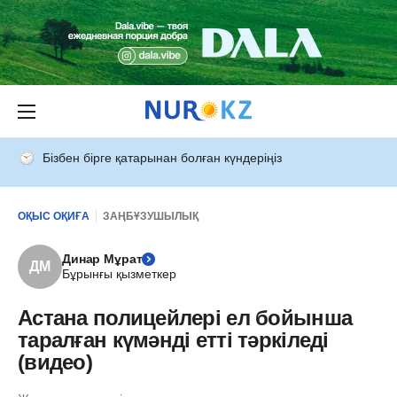
Бізбен бірге қатарынан болған күндеріңіз
ОҚЫС ОҚИҒА
ЗАҢБҰЗУШЫЛЫҚ
Динар Мұрат
ДМ
Бұрынғы қызметкер
Астана полицейлері ел бойынша
таралған күмәнді етті тәркіледі
(видео)