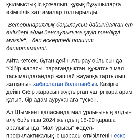
қылмыстық іс қозғалып, құқық бұзушыларға
әкімшілік хаттамалар толтырылды.
"Ветеринариялық бақылаусыз дайындалған ет
өнімдері адам денсаулығына қауіп төндіруі
мүмкін", - деп ескертеді полиция
департаменті.
Айта кетсек, бұған дейін Атырау облысында
"Сібір жарасы" тарағандықтан, құжатсыз мал
тасымалдағандар жаппай жауапқа тартылып
жатқанын
хабарлаған болатынбыз
. Қазірге
дейін Сібір жарасын жұқтырған үш ірі қара арам
қатып, бір адам ауруханаға түскен.
Ал Шымкент қаласында мал ұрлығының алдын
алу бойынша 2024 жылдың 18-20 қараша
аралығында "Мал ұрысы" жедел-
профилактикалық іс шарасы өткізілгенін
еске