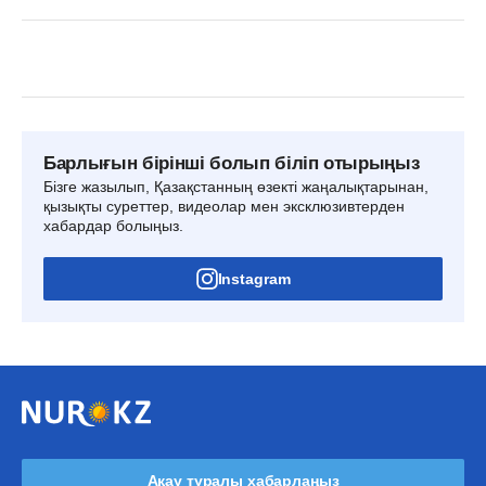
Барлығын бірінші болып біліп отырыңыз
Бізге жазылып, Қазақстанның өзекті жаңалықтарынан,
қызықты суреттер, видеолар мен эксклюзивтерден
хабардар болыңыз.
Instagram
Ақау туралы хабарлаңыз