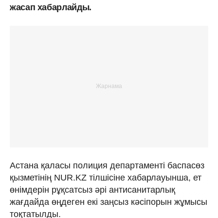
жасап хабарлайды.
Астана қаласы полиция департаменті баспасөз
қызметінің NUR.KZ тілшісіне хабарлауынша, ет
өнімдерін рұқсатсыз әрі антисанитарлық
жағдайда өңдеген екі заңсыз кәсіпорын жұмысы
тоқтатылды.