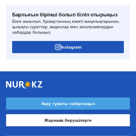
Барлығын бірінші болып біліп отырыңыз
Бізге жазылып, Қазақстанның өзекті жаңалықтарынан,
қызықты суреттер, видеолар мен эксклюзивтерден
хабардар болыңыз.
Instagram
Ақау туралы хабарлаңыз
Жарнама берушілерге