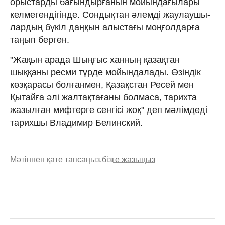
орыстарды ба­­ғындырғанын мойындағылары
келме­гендігінде. Сондықтан әлемді жаулау­шы­
лардың бүкіл даңқын алыстағы моңғол­дарға
таңып берген.
"Жақын арада Шыңғыс ханның қа­зақ­тан
шыққаны ресми түрде мойын­да­лады. Өзіндік
көзқарасы болғанмен, Қа­зақ­стан Ресей мен
Қытайға әлі жал­­­тақ­тағаны болмаса, тарихта
жазылған миф­терге сенгісі жоқ" деп мәлімдеді
тарихшы Владимир Белинский.
Мәтіннен қате тапсаңыз,
бізге жазыңыз