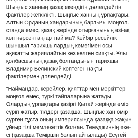
Шыңғыс ханның қазақ екен­­дігін дәлелдейтін
фактілер жеткілікті. Шың­ғыс ханның ұрпақтары,
Алтын Ор­даның хандарының барлығы Моң­ғол­
станда емес, қазақ жерінде отырғанының өзі-ақ
көп нәрсені аңғартпай ма? Кейбір ре­сейлік
шыншыл тарихшылардың кө­мегімен осы
ақиқатты жариялайтын кез келген сияқты. Ұлы
қолбасшының қазақ болғандығын тарихшы
Владимир Бе­линский көптеген нақты
фактілермен дәлелдейді.
"Наймандар, керейлер, қияттар мен мер­кіттер
моңғол емес, түркі тайпаларына жатады.
Олардың ұрпақтары қазіргі Қы­тай жерінде өмір
сүріп жатыр, тілдері қа­зақ­ша. Шыңғыс хан өмір
сүрген тұста оның империясында қазаққа жақын
ұй­ғыр тілі мемлекеттік болған. Темуджиннің әке­
сі (қазақша Теміршін болып айты­лады) Есүгей