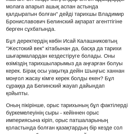
молаға апарып ашық аспан астында
қалдыратын болған" дейді тарихшы Владимир
Брониславович Белинский ақпарат агенттігіне
берген сұхбатында.
Бұл деректердің көбін Исай Калаш­ни­ковтың
"Жестокий век" кітабынан да, бас­қа да тарихи
шығармалардан кезде­с­тіруге болады. Оны
өзіміздің тарих­шы­ларымыз да аңғарған болуы
керек. Бірақ осы уақытқа дейін Шыңғыс ханнан
моң­ғол жасау кімге керек болды екен? Бұл
сұраққа да Белинский жауап дайындап
қойыпты.
Оның пікірінше, орыс тари­хы­ның бұл фактілерді
бүркемелеуінің сыры - кейіннен орыс
империясына кіріп, орыс патшаларының
қоластында болған қа­зақтардың бір кезде сол