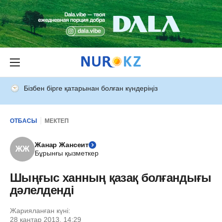
Бізбен бірге қатарынан болған күндеріңіз
ОТБАСЫ
МЕКТЕП
Жанар Жансеит
ЖЖ
Бұрынғы қызметкер
Шыңғыс ханның қа­зақ­ болғандығы
дәлелденді
Жарияланған күні:
28 қаңтар 2013, 14:29