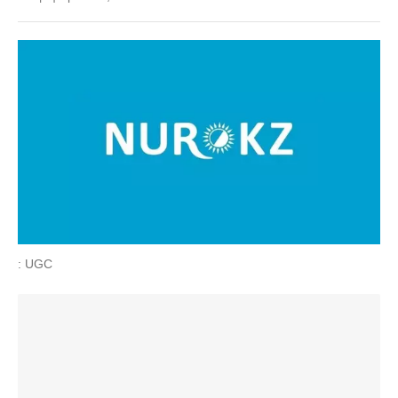
: UGC