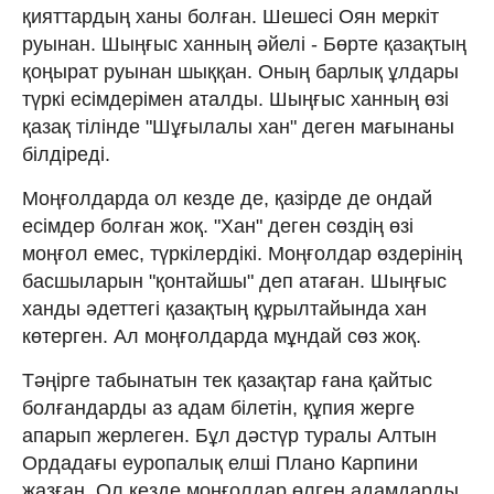
қияттардың ханы болған. Шешесі Оян меркіт
руынан. Шыңғыс хан­ның әйелі - Бөрте қазақтың
қоңырат руынан шыққан. Оның барлық ұлдары
түркі есімдерімен аталды. Шыңғыс хан­ның өзі
қазақ тілінде "Шұғылалы хан" де­ген мағынаны
білдіреді.
Моңғолдарда ол кезде де, қазірде де ондай
есімдер бол­ған жоқ. "Хан" деген сөздің өзі
моңғол емес, түркілердікі. Моңғолдар өздерінің
бас­шы­ларын "қонтайшы" деп атаған. Шың­ғыс
ханды әдеттегі қазақтың құрыл­тайын­да хан
көтерген. Ал моңғолдарда мұндай сөз жоқ.
Тәңірге табынатын тек қа­зақтар ғана қайтыс
болғандарды аз адам білетін, құпия жерге
апарып жер­леген. Бұл дәстүр туралы Алтын
Ордадағы еуропалық елші Плано Карпини
жазған. Ол кезде моңғолдар өлген адамдарды