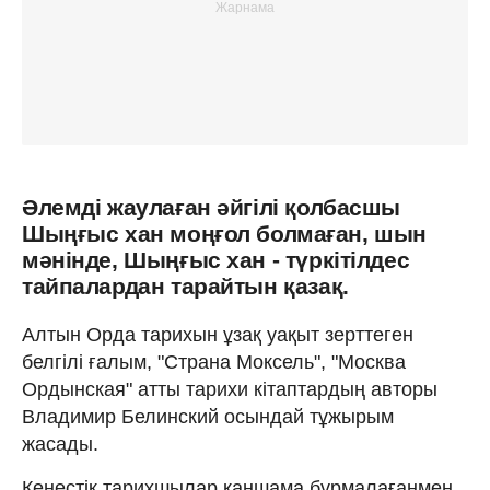
Әлемді жаулаған әйгілі қолбасшы
Шыңғыс хан моңғол болмаған, шын
мәнінде, Шыңғыс хан - түркітілдес
тайпалардан тарайтын қазақ.
Алтын Орда тарихын ұзақ уақыт зерттеген
белгілі ғалым, "Страна Моксель", "Москва
Ордынская" атты тарихи кітаптардың авторы
Владимир Белинский осындай тұжырым
жасады.
Кеңестік тарихшылар қаншама бұр­ма­лағанмен,