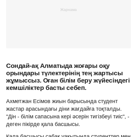
Сондай-ақ Алматыда жоғары оқу
орындары түлектерінің тең жартысы
жұмыссыз. Оған білім беру жүйесіндегі
кемшіліктер басты себеп.
Ахметжан Есімов жиын барысында студент
жастар арасындағы діни жағдайға тоқталды.
"Дін - білім сапасына кері әсерін тигізбеуі тиіс", -
деген пікірде қала басшысы.
Қала басшысы сабақ уақытында студенттер мен