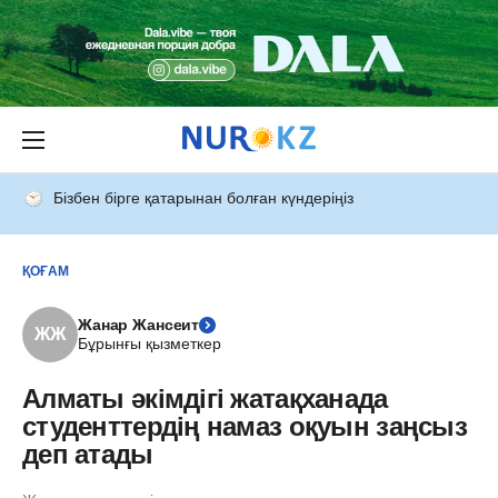
Бізбен бірге қатарынан болған күндеріңіз
ҚОҒАМ
Жанар Жансеит
ЖЖ
Бұрынғы қызметкер
Алматы әкімдігі жатақханада
студенттердің намаз оқуын заңсыз
деп атады