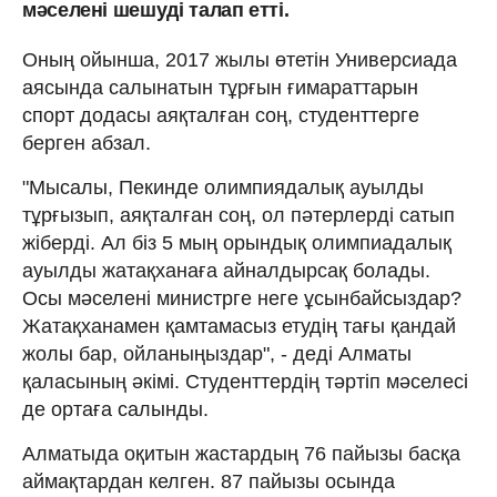
мәселені шешуді талап етті.
Оның ойынша, 2017 жылы өтетін Универсиада
аясында салынатын тұрғын ғимараттарын
спорт додасы аяқталған соң, студенттерге
берген абзал.
"Мысалы, Пекинде олимпиядалық ауылды
тұрғызып, аяқталған соң, ол пәтерлерді сатып
жіберді. Ал біз 5 мың орындық олимпиадалық
ауылды жатақханаға айналдырсақ болады.
Осы мәселені министрге неге ұсынбайсыздар?
Жатақханамен қамтамасыз етудің тағы қандай
жолы бар, ойланыңыздар", - деді Алматы
қаласының әкімі. Студенттердің тәртіп мәселесі
де ортаға салынды.
Алматыда оқитын жастардың 76 пайызы басқа
аймақтардан келген. 87 пайызы осында