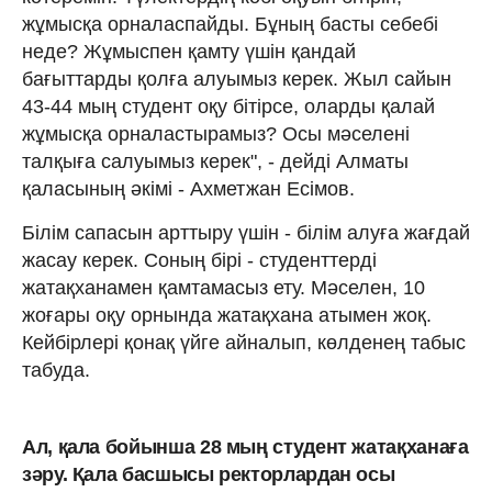
жұмысқа орналаспайды. Бұның басты себебі
неде? Жұмыспен қамту үшін қандай
бағыттарды қолға алуымыз керек. Жыл сайын
43-44 мың студент оқу бітірсе, оларды қалай
жұмысқа орналастырамыз? Осы мәселені
талқыға салуымыз керек", - дейді Алматы
қаласының әкімі - Ахметжан Есімов.
Білім сапасын арттыру үшін - білім алуға жағдай
жасау керек. Соның бірі - студенттерді
жатақханамен қамтамасыз ету. Мәселен, 10
жоғары оқу орнында жатақхана атымен жоқ.
Кейбірлері қонақ үйге айналып, көлденең табыс
табуда.
Ал, қала бойынша 28 мың студент жатақханаға
зәру. Қала басшысы ректорлардан осы