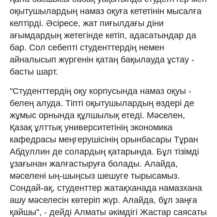
оқытушылардың намаз оқуға кететінін мысалға
келтірді. Әсіресе, жат пиғылдағы діни
ағымдардың жетегінде кетіп, адасатындар да
бар. Сол себепті студенттердің немен
айналысып жүргенін қатаң бақылауда ұстау -
басты шарт.
"Студенттердің оқу корпусында намаз оқуы -
белең алуда. Тіпті оқытушылардың өздері де
жұмыс орнында құлшылық етеді. Мәселен,
Қазақ ұлттық университетінің экономика
кафедрасы меңгерушісінің орынбасары Тұран
Абдуллин де солардың қатарында. Бұл тізімді
ұзағынан жалғастыруға болады. Алайда,
мәселені ың-шыңсыз шешуге тырысамыз.
Сондай-ақ, студенттер жатақханада намазхана
ашу мәселесін көтеріп жүр. Алайда, бұл заңға
қайшы", - дейді Алматы әкімдігі Жастар саясаты