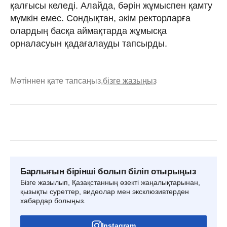
қалғысы келеді. Алайда, бәрін жұмыспен қамту
мүмкін емес. Сондықтан, әкім ректорларға
олардың басқа аймақтарда жұмысқа
орналасуын қадағалауды тапсырды.
Мәтіннен қате тапсаңыз,
бізге жазыңыз
Барлығын бірінші болып біліп отырыңыз
Бізге жазылып, Қазақстанның өзекті жаңалықтарынан,
қызықты суреттер, видеолар мен эксклюзивтерден
хабардар болыңыз.
Instagram