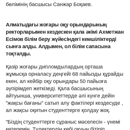
бөлімінің басшысы Санжар Боқаев.
Алматыдағы жоғары оқу орындарының
ректорларымен кездескен қала әкімі Ахметжан
Есімов білім беру жүйесіндегі кемшіліктерді
сынға алды. Алдымен, ол білім сапасына
тоқталды.
Қазір жоғары дипломдылардың орташа
жұмысқа орналасу деңгейі 68 пайызды құрайды
екен, ал кейбір оқу орындары 50 пайызға
әупірімдеп жеткізеді. Қала басшысының
айтуынша, университеттерде әлі күнге дейін
"жақсы бағаны" сатып алу фактілері кездесуде ,
ал жақсы оқитын студенттерге қолдау жоқ.
"Біздің студенттерге сұраныс мәселесін - үнемі
көтеремін. Түлектердің көбі оқуын бітіріп,