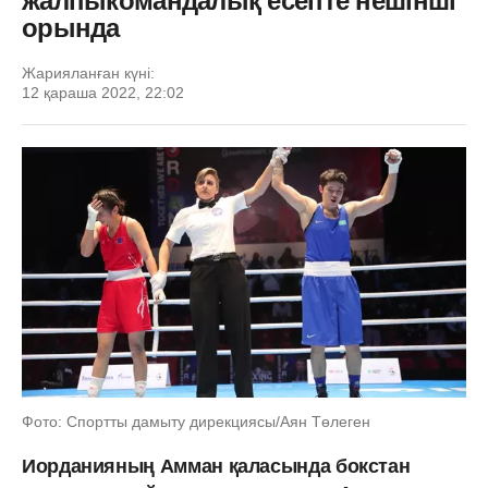
жалпыкомандалық есепте нешінші
орында
Жарияланған күні:
12 қараша 2022, 22:02
Фото: Спортты дамыту дирекциясы/Аян Төлеген
Иорданияның Амман қаласында бокстан