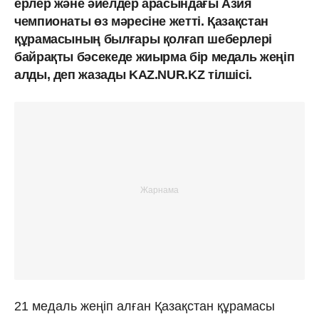
ерлер және әйелдер арасындағы Азия
чемпионаты өз мәресіне жетті. Қазақстан
құрамасының былғары қолғап шеберлері
байрақты бәсекеде жиырма бір медаль жеңіп
алды, деп жазады KAZ.NUR.KZ тілшісі.
21 медаль жеңіп алған Қазақстан құрамасы