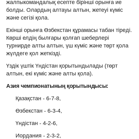
жалпыкомандалық есепте бірінші орынға ие
болды. Олардың алтауы алтын, жетеуі күміс
және сегізі қола.
Екінші орынға Өзбекстан құрамасы табан тіреді.
Көрші елдің былғары қолғап шеберлері
турнирде алты алтын, үш күміс және төрт қола
жүлдеге қол жеткізді.
Үздік үштік Үндістан қорытындылады (төрт
алтын, екі күміс және алты қола).
Азия чемпионатының қорытындысы:
Қазақстан - 6-7-8,
Өзбекстан - 6-3-4,
Үндістан - 4-2-6,
Иордания - 2-3-2,