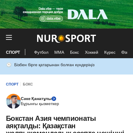
СПОРТ
Футбол
ММА
Бокс
Хоккей
Күрес
Өзге 
Бізбен бірге қатарынан болған күндеріңіз
СПОРТ
БОКС
Сәке Қанатұлы
Бұрынғы қызметкер
Бокстан Азия чемпионаты
аяқталды: Қазақстан