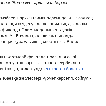
ндегі "Beren live" арнасына берген
рғызбаев Париж Олимпиадасында 66 кг салмақ
л алғашқы кездесуінде испаниялық дзюдошы
8 финалда Олимпиаданың екі дүркін
 өкілі Ан Баулдан, ал ширек финалда
ранция құрамасының спортшысы Валид
ошы жартылай финалда Бразилия өкілі
ді. Ал үшінші орынға таласта сербиялық
ті жеңіп, қола жүлде
еншілеген болатын.
збаевқа жерлестері құрмет көрсетіп, сәйгүлік
 жазыңыз