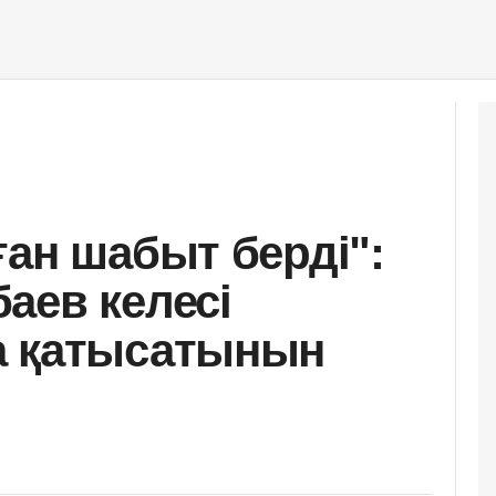
ған шабыт берді":
аев келесі
а қатысатынын