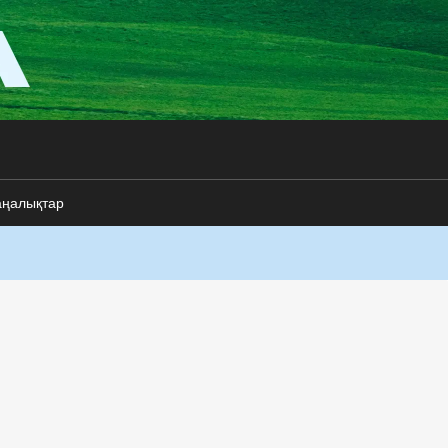
аңалықтар