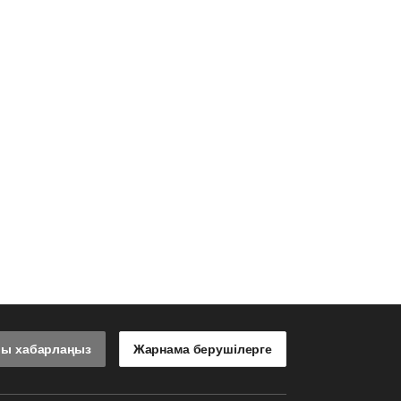
лы хабарлаңыз
Жарнама берушілерге