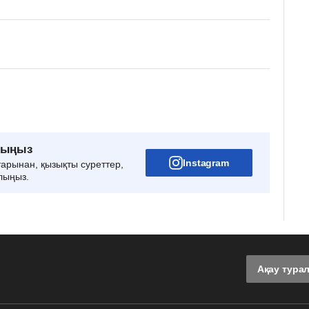
рыңыз
Instagram
тарынан, қызықты суреттер,
лыңыз.
Ақау тура