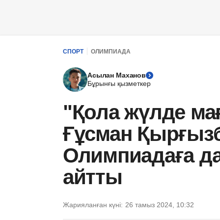
СПОРТ
ОЛИМПИАДА
Асылан Маханов
Бұрынғы қызметкер
"Қола жүлде ма
Ғұсман Қырғызб
Олимпиадаға д
айтты
Жарияланған күні:
26 тамыз 2024, 10:32