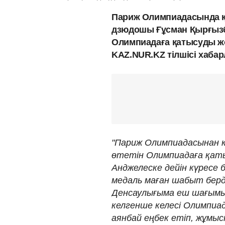
Париж Олимпиадасында қо
дзюдошы Ғұсман Қырғызб
Олимпиадаға қатысуды ж
KAZ.NUR.KZ тілшісі хаба
"Париж Олимпиадасынан к
өтетін Олимпиадаға қат
Анджелеске дейін күресе 
медаль маған шабыт берд
Денсаулығыма еш шағымым
келгенше келесі Олимпиа
аянбай еңбек етіп, жұмыс