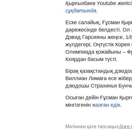
Қырғызбаев Youtube желісі
сұқбатында.
Еске салайық, Ғұсман Қы
дәрежесінде белдесті. О
Дэвид Гарсияны жеңсе, 1/
жүлдегері, Оңтүстік Корея
Олимпиада қожайыны – Ф
Кхярдан басым түсті.
Бірақ қазақстандық дзюд
Виллиан Лимаға есе жібер
дзюдошы Страхинья Бунчич
Осыған дейін Ғұсман Қырғы
мінгізгенін
жазған едік.
Мәтіннен қате тапсаңыз,
бізге