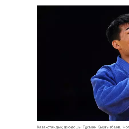
Қазақстандық дзюдошы Ғұсман Қырғызбаев. Фото