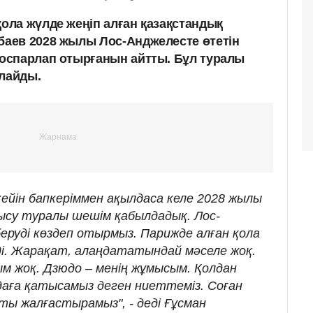
ла жүлде жеңіп алған қазақстандық
аев 2028 жылы Лос-Анджелесте өтетін
оспарлап отырғанын айтты. Бұл туралы
рлайды.
ейін бапкеріммен ақылдаса келе 2028 жылы
ысу туралы шешім қабылдадық. Лос-
беруді көздеп отырмыз. Парижде алған қола
і. Жарақат, алаңдататындай мәселе жоқ.
 жоқ. Дзюдо – менің жұмысым. Қолдан
даға қатысамыз деген ниеттеміз. Соған
ты жалғастырамыз", - деді Ғұсман