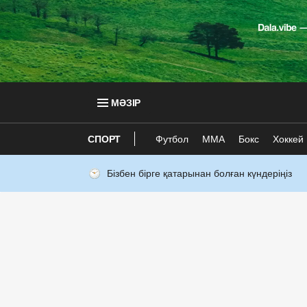
МӘЗІР
СПОРТ
Футбол
ММА
Бокс
Хоккей
Бізбен бірге қатарынан болған күндеріңіз