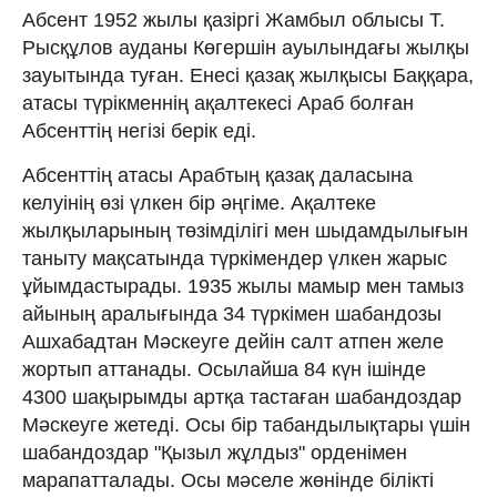
Абсент 1952 жылы қазіргі Жамбыл облысы Т.
Рысқұлов ауданы Көгершін ауылындағы жылқы
зауытында туған. Енесі қазақ жылқысы Баққара,
атасы түрікменнің ақалтекесі Араб болған
Абсенттің негізі берік еді.
Абсенттің атасы Арабтың қазақ даласына
келуінің өзі үлкен бір әңгіме. Ақалтеке
жылқыларының төзімділігі мен шыдамдылығын
таныту мақсатында түркімендер үлкен жарыс
ұйымдастырады. 1935 жылы мамыр мен тамыз
айының аралығында 34 түркімен шабандозы
Ашхабадтан Мәскеуге дейін салт атпен желе
жортып аттанады. Осылайша 84 күн ішінде
4300 шақырымды артқа тастаған шабандоздар
Мәскеуге жетеді. Осы бір табандылықтары үшін
шабандоздар "Қызыл жұлдыз" орденімен
марапатталады. Осы мәселе жөнінде білікті