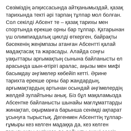
Сөзіміздің әлқиссасында айтқанымыздай, қазақ
тарихында текті әрі тарпаң тұлпар мол болған.
Сол секілді Абсент те – қазақ тарихы мен
спортында ерекше орны бар тұлпар. Қатарынан
үш олимпиадалық циклді өткерген, байрақты
бәсекенің жеңімпазы атанған Абсентті қалай
мадақтасақ та жарасады. Алайда соңғы
уақыттары арғымақтың сынына байланысты ел
арасында шын-өтірігі аралас, аңызы мен мифі
басымдау әңгімелер көбейіп кетті. Әрине
тарихта ерекше орны бар жандардың,
арғымақтардың артынан осындай әңгімелердің
желдей зулайтыны анық. Біз бұл мақаламызда
Абсентке байланысты шынайы мағлұматтарды
жинақтап, оқырманға барынша сенімді ақпарат
ұсынуға тырыстық. Дегенмен Абсенттің тұлпар-
ғұмыры кез келген мадаққа да, кез келген