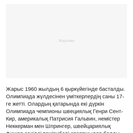
Жарыс 1960 жылдың 6 қыркүйегінде басталды.
Олимпиада жүлдесінен үміткерлердің саны 17-
ге жетті. Олардың қатарында екі дүркін
Олимпиада чемпионы швециялық Генри Сент-
Кир, америкалық Патрисия Гальвин, немістер
Неккерман мен Шпрингер, швейцариялық