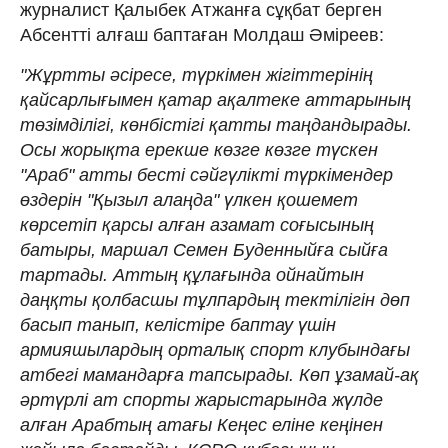
журналист Қалыбек Атжанға сұқбат берген
Абсентті алғаш баптаған Молдаш Әміреев:
"Жұртты әсіресе, түркімен жігіттерінің
қайсарлығымен қатар ақалтеке аттарының
төзімділігі, көнбістігі қатты таңдандырады.
Осы жорықта ерекше көзге көзге түскен
"Араб" атты бесті сәйгүлікті түркімендер
өздерін "Қызыл алаңда" үлкен қошемет
көрсетіп қарсы алған азамат соғысының
батыры, маршал Семен Буденныйға сыйға
тартады. Аттың құлағында ойнайтын
даңқты қолбасшы тұлпардың тектілігін дөп
басып танып, келістіре баптау үшін
армияшылардың орталық спорт клубындағы
атбегі мамандарға тапсырады. Көп ұзамай-ақ
әртүрлі ат спорты жарыстарында жүлде
алған Арабтың атағы Кеңес еліне кеңінен