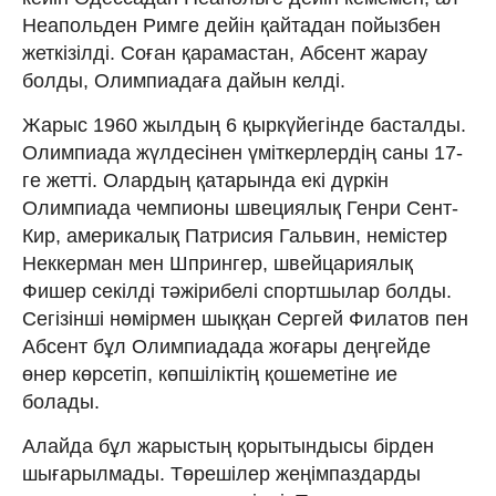
Неапольден Римге дейін қайтадан пойызбен
жеткізілді. Соған қарамастан, Абсент жарау
болды, Олимпиадаға дайын келді.
Жарыс 1960 жылдың 6 қыркүйегінде басталды.
Олимпиада жүлдесінен үміткерлердің саны 17-
ге жетті. Олардың қатарында екі дүркін
Олимпиада чемпионы швециялық Генри Сент-
Кир, америкалық Патрисия Гальвин, немістер
Неккерман мен Шпрингер, швейцариялық
Фишер секілді тәжірибелі спортшылар болды.
Сегізінші нөмірмен шыққан Сергей Филатов пен
Абсент бұл Олимпиадада жоғары деңгейде
өнер көрсетіп, көпшіліктің қошеметіне ие
болады.
Алайда бұл жарыстың қорытындысы бірден
шығарылмады. Төрешілер жеңімпаздарды