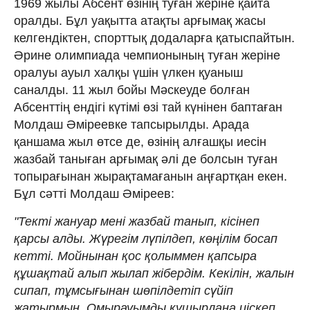
1969 жылы Абсент өзінің туған жеріне қайта
оралды. Бұл уақытта атақты арғымақ жасы
келгендiктен, спорттық додаларға қатыспайтын.
Әрине олимпиада чемпионының туған жеріне
оралуы ауыл халқы үшін үлкен қуаныш
саналды. 11 жыл бойы Мәскеуде болған
Абсенттің ендігі күтімі өзі тай күнінен баптаған
Молдаш Әміреевке тапсырылды. Арада
қаншама жыл өтсе де, өзінің алғашқы иесін
жазбай таныған арғымақ әлі де болсын туған
топырағынан жырақтамағанын аңғартқан екен.
Бұл сәтті Молдаш Әміреев:
"Тектi жануар менi жазбай танып, кiсiнеп
қарсы алды. Жүрегiм лүпiлдеп, көңiлiм босап
кеттi. Мойнынан қос қолыммен қапсыра
құшақтай алып жылап жiбердiм. Кекiлiн, жалын
сипап, тұмсығынан шөпiлдетiп сүйiп
жатырмын. Омырауымды құшырлана иiскеп,