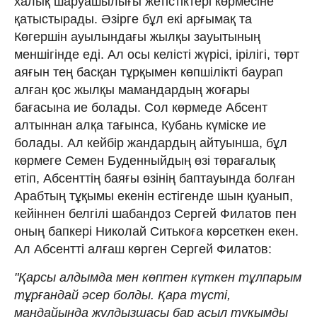
халық шаруашылығы жетістіктері көрмесіне
қатыстырады. Әзірге бұл екі арғымақ та
Көгершін ауылындағы жылқы зауытының
меншігінде еді. Ал осы келісті жүрісі, ірілігі, төрт
аяғын тең басқан тұрқымен көпшілікті баурап
алған қос жылқы мамандардың жоғары
бағасына ие болады. Сол көрмеде Абсент
алтыннан алқа тағынса, Кубань күміске ие
болады. Ал кейбір жандардың айтуынша, бұл
көрмеге Семен Буденныйдың өзі төрағалық
етіп, Абсенттің баяғы өзінің баптауында болған
Арабтың тұқымы екенін естігенде шын қуанып,
кейіннен белгiлi шабандоз Сергей Филатов пен
оның бапкерi Николай Ситькоға көрсеткен екен.
Ал Абсентті алғаш көрген Сергей Филатов:
"Қарсы алдымда мен көптен күткен тұлпарым
тұрғандай әсер болды. Қара түсті,
маңдайында жұлдызшасы бар асыл тұқымды