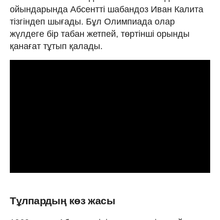
ойындарында Абсентті шабандоз Иван Калита
тізгіндеп шығады. Бұл Олимпиада олар
жүлдеге бір табан жетпей, төртінші орынды
қанағат тұтып қалады.
Тұлпардың көз жасы