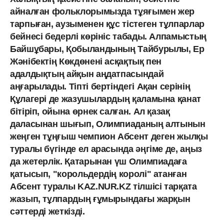
айналған фольклорымызда тұяғымен жер
тарпыған, аузыменен құс тістеген тұлпарлар
бейнесі бедерлі көрініс табады. Алпамыстың
Байшұбары, Қобыландының Тайбурылы, Ер
Жәнібектің Көкдөнені асқақтық пен
адалдықтың айқын аңдатпасындай
аңғарылады. Тіпті бертіндегі Ақан серінің
Құлагері де жазушылардың қаламына қанат
бітіріп, ойына өрнек салған. Ал қазақ
даласынан шығып, Олимпиаданың алтынын
жеңген тұңғыш чемпион Абсент деген жылқы
туралы бүгінде ел арасында әңгіме де, аңыз
да жетерлік. Қатарынан үш Олимпиадаға
қатысып, "корольдердің королі" атанған
Абсент туралы KAZ.NUR.KZ тілшісі тарқата
жазып, тұлпардың ғұмырындағы жарқын
сәттерді жеткізді.