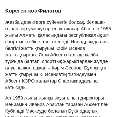
Көреген көз Филатов
Жазба деректерге сүйенетін болсақ, бо­лаша­
ғынан зор үміт күттірген үш жасар Абсентті 1955
жылы Алматы қаласындағы рес­пуб­ликалық ат-
спорт мектебіне алып келеді. Ипподромда оны
белгілі жаттықтырушы Кәрім Әсенов
жаттықтырған. Яғни Абсентті алғаш кәсіби
тұрғыда баптап, спорттық жарыстардан жүлде
алуына жол ашқан – Кәрім Әсенов. Бұл жақта
жаттықтырушы К. Әсеновтің тізгіндеуімен
Абсент КСРО халықтар Спартакиадасына
қатысады.
Ал 1958 жылы жылқы зауытының директоры
Вениамин Иванов Арабтан тараған Абсент пен
Кубаньді Мәскеуде болатын Бүкілодақтық