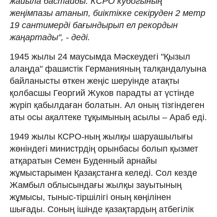
жайыла бастайды. КСРО кубогының
жеңімпазы атанып, биіктікке секіруден 2 метр
19 сантимерді бағындырып ел рекордын
жаңартады", - деді.
1945 жылы 24 маусымда Мәскеудегі "Қызыл
алаңда" фашистік Германияның талқандалуына
байланысты өткен жеңіс шеруінде атақты
қолбасшы Георгий Жуков парадты ат үстінде
жүріп қабылдаған болатын. Ал оның тізгіндеген
аты осы ақалтеке тұқымының асылы – Араб еді.
1949 жылы КСРО-ның жылқы шаруашылығы
жөніндегі министрдің орынбасы болып қызмет
атқаратын Семен Буденный арнайы
жұмыстарымен Қазақстанға келеді. Сол кезде
Жамбыл облысындағы жылқы зауытының
жұмысы, тыныс-тіршілігі оның көңілінен
шығады. Соның ішінде қазақтардың атбегілік