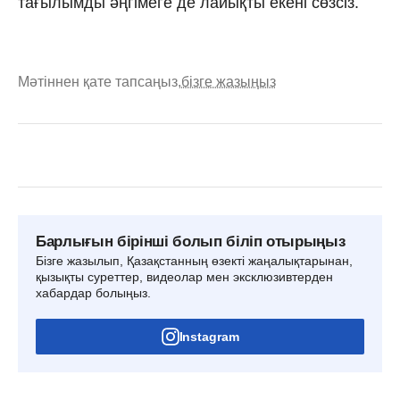
тағылымды әңгімеге де лайықты екені сөзсіз.
Мәтіннен қате тапсаңыз,
бізге жазыңыз
Барлығын бірінші болып біліп отырыңыз
Бізге жазылып, Қазақстанның өзекті жаңалықтарынан,
қызықты суреттер, видеолар мен эксклюзивтерден
хабардар болыңыз.
Instagram