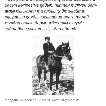
басын көкiрегiме қойып, тiптен тiлiмен бет-
аузымды жалап та алды. Қайта-қайта
оқыранып қояды. Осылайша араға талай
жылдар салып барып Абсентiм екеумiз
қайтадан қауыштық", - деп айтады.
Молдаш Әміреев пен Абсент. Фото: argymaq.kz