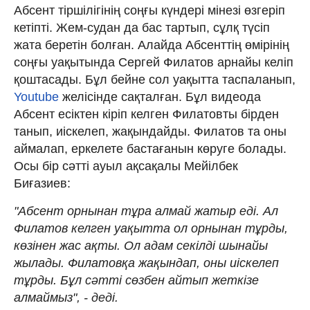
Абсент тіршілігінің соңғы күндері мінезі өзгеріп
кетіпті. Жем-судан да бас тартып, сұлқ түсіп
жата беретін болған. Алайда Абсенттің өмірінің
соңғы уақытында Сергей Филатов арнайы келіп
қоштасады. Бұл бейне сол уақытта таспаланып,
Youtube
желісінде сақталған. Бұл видеода
Абсент есіктен кіріп келген Филатовты бірден
танып, иіскелеп, жақындайды. Филатов та оны
аймалап, еркелете бастағанын көруге болады.
Осы бір сәтті ауыл ақсақалы Мейілбек
Биғазиев:
"Абсент орнынан тұра алмай жатыр еді. Ал
Филатов келген уақытта ол орнынан тұрды,
көзінен жас ақты. Ол адам секілді шынайы
жылады. Филатовқа жақындап, оны иіскелеп
тұрды. Бұл сәтті сөзбен айтып жеткізе
алмаймыз", - деді.