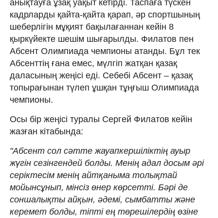
анықтауға ұзақ уақыт кетірді. Таспаға түскен
кадрларды қайта-қайта қарап, әр спортшының
шеберлігін мұқият бақылағаннан кейін 8
қыркүйекте шешім шығарылды. Филатов пен
Абсент Олимпиада чемпионы атанды. Бұл тек
Абсенттің ғана емес, мүлгіп жатқан қазақ
даласының жеңісі еді. Себебі Абсент – қазақ
топырағынан түлеп ұшқан тұңғыш Олимпиада
чемпионы.
Осы бір жеңісі туралы Сергей Филатов кейін
жазған кітабында:
"Абсент сол сәтте жауапкершіліктің ауыр
жүгін сезінгендей болды. Менің адал досым әрі
серіктесім менің айтқаныма толықтай
мойынсұнып, мінсіз өнер көрсетті. Бәрі де
соншалықты айқын, әдемі, сымбатты және
керемет болды, тіпті ең төрешілердің өзіне