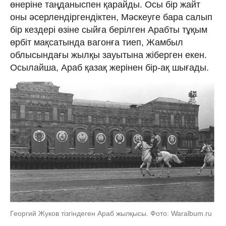
өнеріне таңданыспен қарайды. Осы бір жайт
оны әсерлендіргендіктен, Мәскеуге бара салып
бір кездері өзіне сыйға берілген Арабты тұқым
өрбіт мақсатында вагонға тиеп, Жамбыл
облысындағы жылқы зауытына жіберген екен.
Осылайша, Араб қазақ жерінен бір-ақ шығады.
Георгий Жуков тізгіндеген Араб жылқысы. Фото: Waralbum.ru