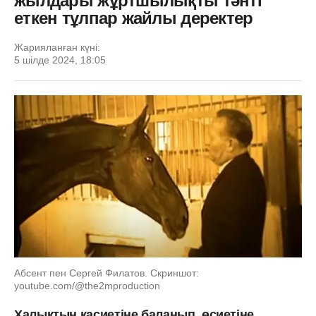
жылдары жұртшылықты тәнті
еткен тұлпар жайлы деректер
Жарияланған күні:
5 шілде 2024, 18:05
Абсент пен Сергей Филатов. Скриншот:
youtube.com/@the2mproduction
Халықтың қасиетіне баланып, өсиетіне