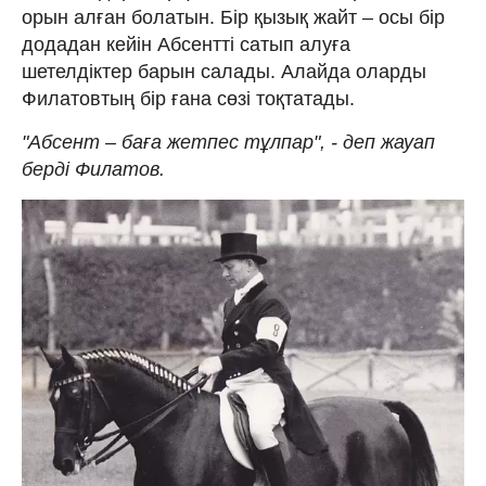
орын алған болатын. Бір қызық жайт – осы бір
додадан кейін Абсентті сатып алуға
шетелдіктер барын салады. Алайда оларды
Филатовтың бір ғана сөзі тоқтатады.
"Абсент – баға жетпес тұлпар", - деп жауап
берді Филатов.