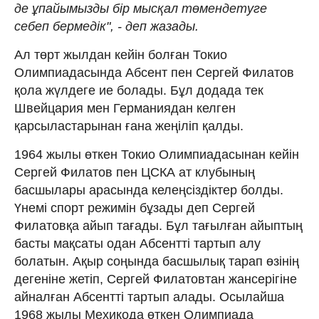
де ұпайымызды бір мысқал төмендетуге
себеп бермедік", - деп жазады.
Ал төрт жылдан кейін болған Токио
Олимпиадасында Абсент пен Сергей Филатов
қола жүлдеге ие болады. Бұл додада тек
Швейцария мен Германиядан келген
қарсыластарынан ғана жеңіліп қалды.
1964 жылы өткен Токио Олимпиадасынан кейін
Сергей Филатов пен ЦСКА ат клубының
басшылары арасында келеңсіздіктер болды.
Үнемі спорт режимін бұзады деп Сергей
Филатовқа айып тағады. Бұл тағылған айыптың
басты мақсаты одан Абсентті тартып алу
болатын. Ақыр соңында басшылық тарап өзінің
дегеніне жетіп, Сергей Филатовтан жансерігіне
айналған Абсентті тартып алады. Осылайша
1968 жылы Мехикода өткен Олимпиада