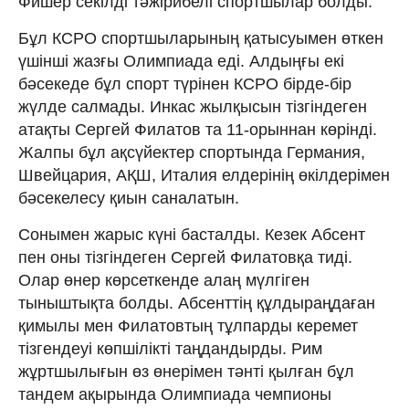
Фишер секілді тәжірибелі спортшылар болды.
Бұл КСРО спортшыларының қатысуымен өткен
үшінші жазғы Олимпиада еді. Алдыңғы екі
бәсекеде бұл спорт түрінен КСРО бірде-бір
жүлде салмады. Инкас жылқысын тізгіндеген
атақты Сергей Филатов та 11-орыннан көрінді.
Жалпы бұл ақсүйектер спортында Германия,
Швейцария, АҚШ, Италия елдерінің өкілдерімен
бәсекелесу қиын саналатын.
Сонымен жарыс күні басталды. Кезек Абсент
пен оны тізгіндеген Сергей Филатовқа тиді.
Олар өнер көрсеткенде алаң мүлгіген
тыныштықта болды. Абсенттің құлдыраңдаған
қимылы мен Филатовтың тұлпарды керемет
тізгендеуі көпшілікті таңдандырды. Рим
жұртшылығын өз өнерімен тәнті қылған бұл
тандем ақырында Олимпиада чемпионы