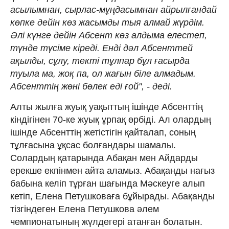
асылымнан, сырлас-мұңдасымнан айрылғандай
көпке дейiн көз жасымды тыя алмай жүрдiм.
Әлi күнге дейiн Абсент көз алдыма елестеп,
түнде түсiме кiредi. Ендi дәл Абсенттей
ақылды, сұлу, тектi тұлпар бұл ғасырда
туыла ма, жоқ па, ол жағын бiле алмадым.
Абсенттiң жөнi бөлек едi ғой", - деді.
Алты жылға жуық уақыттың iшiнде Абсенттің
кіндігінен 70-ке жуық ұрпақ өрбіді. Ал олардың
ішінде Абсенттің жетістігін қайталап, соның
тұлғасына ұқсас болғандары шамалы.
Солардың қатарында Абақан мен Айдарды
ерекше екпінмен айта аламыз. Абақанды нағыз
бабына келіп тұрған шағында Мәскеуге алып
кетіп, Елена Петушковаға бұйырады. Абақанды
тізгіндеген Елена Петушкова әлем
чемпионатының жүлдегері атанған болатын.