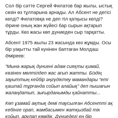
Сол бір сәтте Сергей Филатов бар жылы, ыстық
сөзін өз тұлпарына арнады. Ал Абсент не дегісі
келді? Филатовқа не деп тіл қатқысы келді?
Әрине оның жан жүйесі бар сырын ақтарып
тұрды. Көз жасы көп дүниеден сыр тарқатты.
Абсент 1975 жылы 23 жасында көз жұмды. Осы
бір уақытты тай күнінен баптаған Молдаш
Әміреев:
"Мына жарық дүниенi адам сияқты қимай,
көзiнен мөлтiлдеп жас ағып жатты. Бiздiң
зауыттың кейбiр әңгүдiктеу мамандары “етi
қашпай тұрғанда сойып алайық” деп пышағын
жалаңдатып, зығырданымды қайнатты...
Көп ұзамай ақтық демi таусылған Абсенттi ақ
кебiнге орап, жамбасымен жатқызбай тiк
қойып, арулап көмдiк. Дүниедегi ең бiр