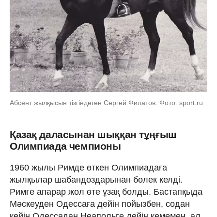
Абсент жылқысын тізгіндеген Сергей Филатов. Фото: sport.ru
Қазақ даласынан шыққан тұңғыш
Олимпиада чемпионы
1960 жылы Римде өткен Олимпиадаға
жылқылар шабандоздарынан бөлек келді.
Римге апарар жол өте ұзақ болды. Бастапқыда
Мәскеуден Одессаға дейін пойызбен, содан
кейін Одессадан Неапольге дейін кемемен, ал