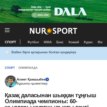
СПОРТ
Футбол
ММА
Бокс
Хоккей
Күрес
Өзге 
Бізбен бірге қатарынан болған күндеріңіз
СПОРТ
ОЛИМПИАДА
Ахмет Қамшыбек
Бұрынғы қызметкер
Қазақ даласынан шыққан тұңғыш
Олимпиада чемпионы: 60-