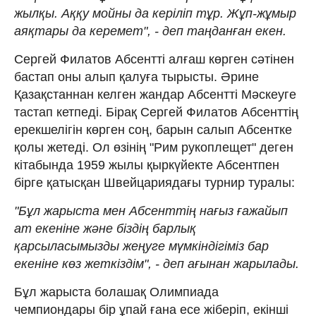
жылқы. Аққу мойны да керіліп тұр. Жұп-жұмыр
аяқтары да керемет", - деп таңданған екен.
Сергей Филатов Абсентті алғаш көрген сәтінен
бастап оны алып қалуға тырысты. Әрине
Қазақстаннан келген жандар Абсентті Мәскеуге
тастап кетпеді. Бірақ Сергей Филатов Абсенттің
ерекшелігін көрген соң, барын салып Абсентке
қолы жетеді. Ол өзінің "Рим рукоплещет" деген
кітабында 1959 жылы қыркүйекте Абсентпен
бірге қатысқан Швейцариядағы турнир туралы:
"Бұл жарыста мен Абсенттің нағыз ғажайып
ат екеніне және біздің барлық
қарсыласымызды жеңуге мүмкіндігіміз бар
екеніне көз жеткіздім", - деп ағынан жарылады.
Бұл жарыста болашақ Олимпиада
чемпиондары бір ұпай ғана есе жіберіп, екінші