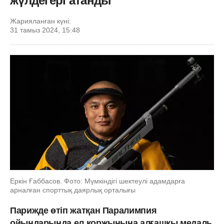
жүлдегері атанды
Жарияланған күні:
31 тамыз 2024, 15:48
Еркін Ғаббасов. Фото: Мүмкіндігі шектеулі адамдарға
арналған спорттық даярлық орталығы
Парижде өтіп жатқан Паралимпия
ойындарында ел қоржынына алғашқы медаль