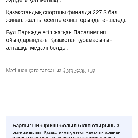
Қазақстандық спортшы финалда 227.3 бал
жинап, жалпы есепте екінші орынды еншіледі.
Бұл Парижде өтіп жатқан Паралимпия
ойындарындағы Қазақстан құрамасының
алғашқы медалі болды.
Мәтіннен қате тапсаңыз,
бізге жазыңыз
Барлығын бірінші болып біліп отырыңыз
Бізге жазылып, Қазақстанның өзекті жаңалықтарынан,
қызықты суреттер, видеолар мен эксклюзивтерден