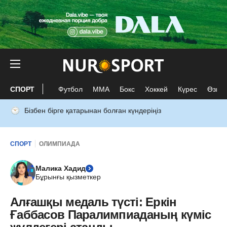
СПОРТ
Футбол
ММА
Бокс
Хоккей
Күрес
Өзге 
Бізбен бірге қатарынан болған күндеріңіз
СПОРТ
ОЛИМПИАДА
Малика Хадид
Бұрынғы қызметкер
Алғашқы медаль түсті: Еркін
Ғаббасов Паралимпиаданың күміс