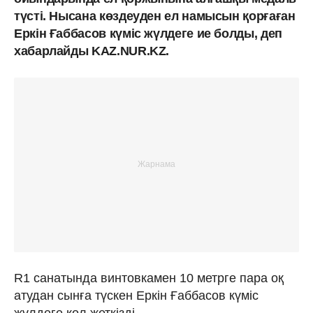
түсті. Нысана көздеуден ел намысын қорғаған
Еркін Ғаббасов күміс жүлдеге ие болды, деп
хабарлайды KAZ.NUR.KZ.
R1 санатында винтовкамен 10 метрге пара оқ
атудан сынға түскен Еркін Ғаббасов күміс
жүлдеге қол жеткізді.