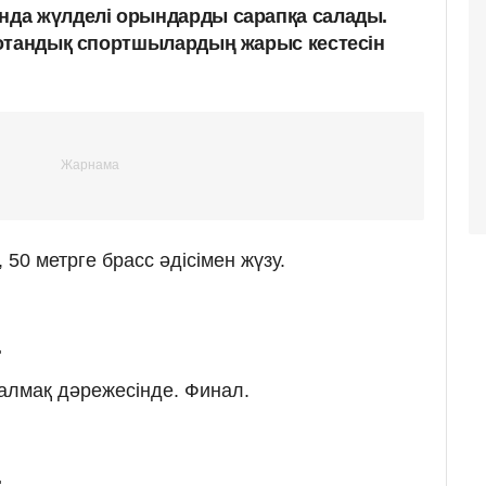
да жүлделі орындарды сарапқа салады.
 отандық спортшылардың жарыс кестесін
 50 метрге брасс әдісімен жүзу.
.
 салмақ дәрежесінде. Финал.
.