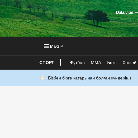
МӘЗІР
СПОРТ
Футбол
ММА
Бокс
Хоккей
Бізбен бірге қатарынан болған күндеріңіз