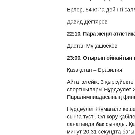
Ерлер, 54 кг-ға дейінгі са
Давид Дегтярев
22:10. Пара жеңіл атлетика
Дастан Мұқашбеков
23:00. Отырып ойнайтын
Қазақстан – Бразилия
Айта кетейік, 3 қыркүйект
спортшылары Нұрдәулет 
Паралимпиадасының фи
Нұрдәулет Жұмағали кеше
сынға түсті. Ол көру қабі
санатында бақ сынады. Қа
минут 20,31 секундта бағ