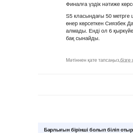
Финалға үздік нәтиже көрс
S5 класындағы 50 метрге 
өнер көрсеткен Сиязбек Д
алмады. Енді ол 6 қыркүйе
бақ сынайды.
Мәтіннен қате тапсаңыз,
бізге
Барлығын бірінші болып біліп оты