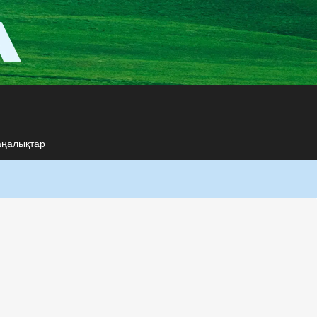
аңалықтар