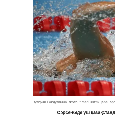
Зүлфия Ғабдуллина. Фото: t.me/Turizm_jane_sport
Сәрсенбіде үш қазақстан