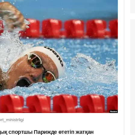
_ministrligi
дық спортшы Парижде өтетіп жатқан