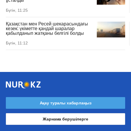
ұсталды
Бүгін, 11:25
Қазақстан мен Ресей шекарасындағы
кезек: үкіметте қандай шаралар
қабылданып жатқаны белгілі болды
Бүгін, 11:12
Ақау туралы хабарлаңыз
Жарнама берушілерге