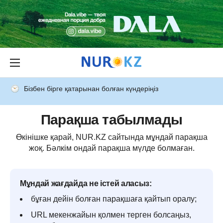
Бізбен бірге қатарынан болған күндеріңіз
Парақша табылмады
Өкінішке қарай, NUR.KZ сайтында мұндай парақша
жоқ. Бәлкім ондай парақша мүлде болмаған.
Мұндай жағдайда не істей аласыз:
бұған дейін болған парақшаға қайтып оралу;
URL мекенжайын қолмен терген болсаңыз,