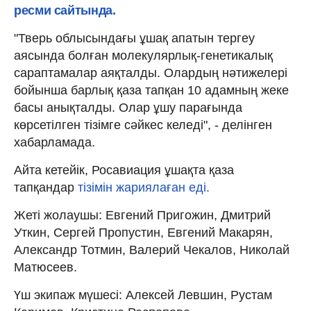
ресми сайтында.
"Тверь облысындағы ұшақ апатын тергеу
аясында болған молекулярлық-генетикалық
сараптамалар аяқталды. Олардың нәтижелері
бойынша барлық қаза тапқан 10 адамның жеке
басы анықталды. Олар ұшу парағында
көрсетілген тізімге сәйкес келеді", - делінген
хабарламада.
Айта кетейік, Росавиация ұшақта қаза
тапқандар
тізімін жариялаған еді.
Жеті жолаушы: Евгений Пригожин, Дмитрий
Уткин, Сергей Пропустин, Евгений Макарян,
Александр Тотмин, Валерий Чекалов, Николай
Матюсеев.
Үш экипаж мүшесі: Алексей Левшин, Рустам