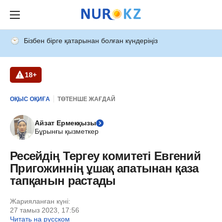
Бізбен бірге қатарынан болған күндеріңіз
18+
ОҚЫС ОҚИҒА
ТӨТЕНШЕ ЖАҒДАЙ
Айзат Ермекқызы
Бұрынғы қызметкер
Ресейдің Тергеу комитеті Евгений
Пригожиннің ұшақ апатынан қаза
тапқанын растады
Жарияланған күні:
27 тамыз 2023, 17:56
Читать на русском