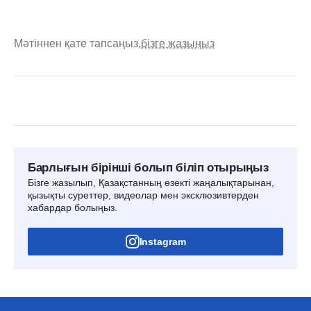
Мәтіннен қате тапсаңыз,
бізге жазыңыз
Барлығын бірінші болып біліп отырыңыз
Бізге жазылып, Қазақстанның өзекті жаңалықтарынан,
қызықты суреттер, видеолар мен эксклюзивтерден
хабардар болыңыз.
Instagram