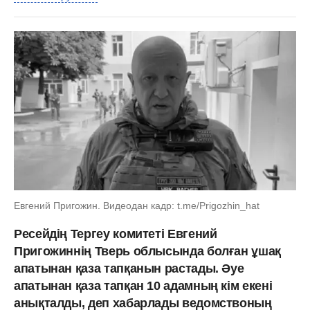
Евгений Пригожин. Видеодан кадр: t.me/Prigozhin_hat
Ресейдің Тергеу комитеті Евгений
Пригожиннің Тверь облысында болған ұшақ
апатынан қаза тапқанын растады. Әуе
апатынан қаза тапқан 10 адамның кім екені
анықталды, деп хабарлады ведомствоның