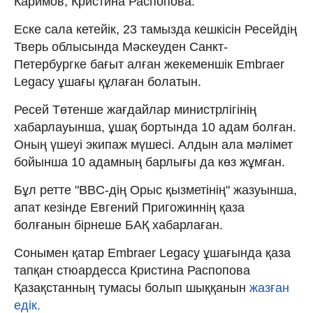
Каримов, Кристина Распопова.
Еске сала кетейік, 23 тамызда кешкісін Ресейдің
Тверь облысында Мәскеуден Санкт-
Петербургке бағыт алған жекеменшік Embraer
Legacy ұшағы құлаған болатын.
Ресей Төтенше жағдайлар министрлігінің
хабарлауынша, ұшақ бортында 10 адам болған.
Оның үшеуі экипаж мүшесі. Алдын ала мәлімет
бойынша 10 адамның барлығы да көз жұмған.
Бұл ретте "BBC-дің Орыс қызметінің" жазуынша,
апат кезінде Евгений Пригожиннің қаза
болғанын бірнеше БАҚ хабарлаған.
Сонымен қатар Embraer Legacy ұшағында қаза
тапқан стюардесса Кристина Распопова
Қазақстанның тумасы болып шыққанын
жазған
едік.