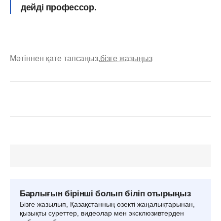
дейді профессор.
Мәтіннен қате тапсаңыз,
бізге жазыңыз
Барлығын бірінші болып біліп отырыңыз
Бізге жазылып, Қазақстанның өзекті жаңалықтарынан,
қызықты суреттер, видеолар мен эксклюзивтерден