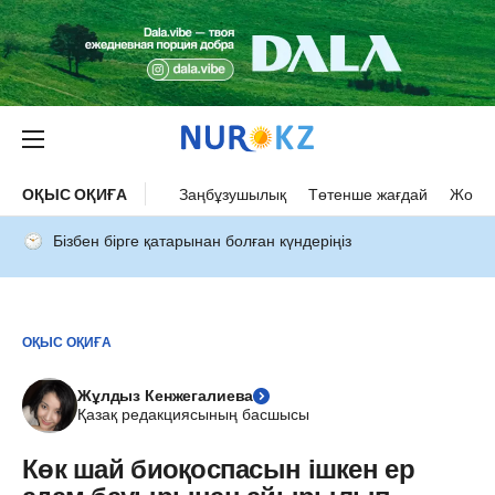
ОҚЫС ОҚИҒА
Заңбұзушылық
Төтенше жағдай
Жол а
Бізбен бірге қатарынан болған күндеріңіз
ОҚЫС ОҚИҒА
Жұлдыз Кенжегалиева
Қазақ редакциясының басшысы
Көк шай биоқоспасын ішкен ер