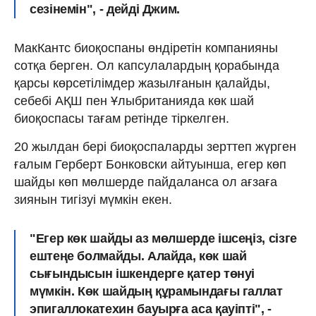
сезінемін", - дейді Джим.
МакКантс биоқоспаны өндіретін компанияны
сотқа берген. Ол капсулалардың қорабында
қарсы көрсетілімдер жазылғанын қалайды,
себебі АҚШ пен Ұлыбританияда көк шай
биоқоспасы тағам ретінде тіркелген.
20 жылдан бері биоқоспаларды зерттеп жүрген
ғалым Герберт Бонковски айтуынша, егер көп
шайды көп мөлшерде пайдаланса ол ағзаға
зиянын тигізуі мүмкін екен.
"Егер көк шайды аз мөлшерде ішсеңіз, сізге
ештеңе болмайды. Алайда, көк шай
сығындысын ішкендерге қатер төнуі
мүмкін. Көк шайдың құрамындағы галлат
эпигаллокатехин бауырға аса қауіпті", -