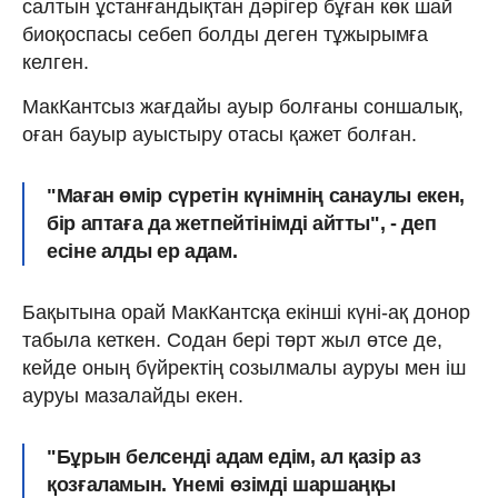
салтын ұстанғандықтан дәрігер бұған көк шай
биоқоспасы себеп болды деген тұжырымға
келген.
МакКантсыз жағдайы ауыр болғаны соншалық,
оған бауыр ауыстыру отасы қажет болған.
"Маған өмір сүретін күнімнің санаулы екен,
бір аптаға да жетпейтінімді айтты", - деп
есіне алды ер адам.
Бақытына орай МакКантсқа екінші күні-ақ донор
табыла кеткен. Содан бері төрт жыл өтсе де,
кейде оның бүйректің созылмалы ауруы мен іш
ауруы мазалайды екен.
"Бұрын белсенді адам едім, ал қазір аз
қозғаламын. Үнемі өзімді шаршаңқы