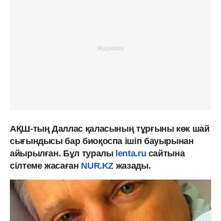
АҚШ-тың Даллас қаласының тұрғыны көк шай
сығындысы бар биоқоспа ішіп бауырынан
айырылған. Бұл туралы
lenta.ru
сайтына
сілтеме жасаған
NUR.KZ
жазады.