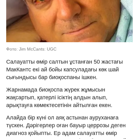
Фото: Jim McCants: UGC
Салауатты өмір салтын ұстанған 50 жастағы
МакКантс екі ай бойы капсуладағы көк шай
сығындысы бар биоқоспаны ішкен.
Жарнамада биоқоспа жүрек жұмысын
жақсартып, қатерлі ісіктің алдын алып,
арықтауға көмектесетінін айтылған екен.
Алайда бір күні ол аяқ астынан ауруханаға
түскен. Дәрігерлер оған бауыр церрозы деген
диагноз қойыпты. Ер адам салауатты өмір