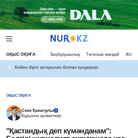
ОҚЫС ОҚИҒА
Заңбұзушылық
Төтенше жағдай
Жол а
Бізбен бірге қатарынан болған күндеріңіз
ОҚЫС ОҚИҒА
Сәке Қанатұлы
Бұрынғы қызметкер
"Қастандық деп күмәнданам":