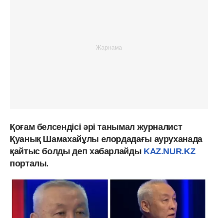
Қоғам белсендісі әрі танымал журналист
Қуанық Шамахайұлы елордадағы ауруханада
қайтыс болды деп хабарлайды
KAZ.NUR.KZ
порталы.