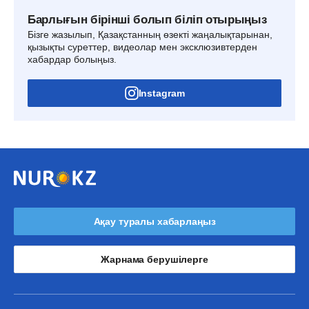
Барлығын бірінші болып біліп отырыңыз
Бізге жазылып, Қазақстанның өзекті жаңалықтарынан,
қызықты суреттер, видеолар мен эксклюзивтерден
хабардар болыңыз.
Instagram
Ақау туралы хабарлаңыз
Жарнама берушілерге