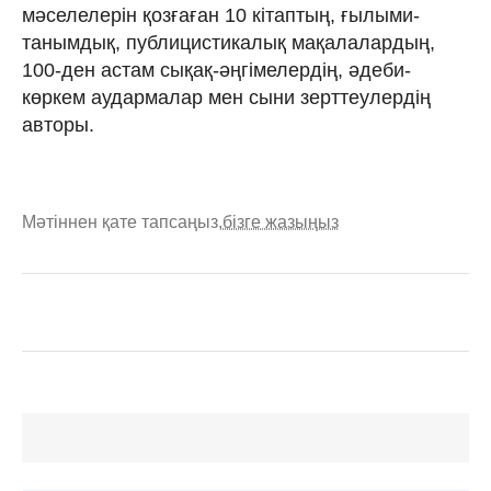
мәселелерін қозғаған 10 кітаптың, ғылыми-
танымдық, публицистикалық мақалалардың,
100-ден астам сықақ-әңгімелердің, әдеби-
көркем аудармалар мен сыни зерттеулердің
авторы.
Мәтіннен қате тапсаңыз,
бізге жазыңыз