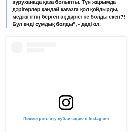
ауруханада қаза болыпты. Түн жарымда
дәрігерлер қандай қағазға қол қойдырды,
меджігіттің берген ақ дәрісі не болды екен?!
Бұл енді сұмдық болды", - деді ол.
Посмотреть эту публикацию в Instagram