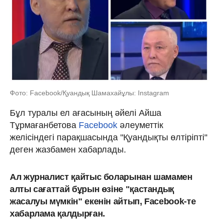
Фото: Facebook/Қуандық Шамахайұлы: Instagram
Бұл туралы ел ағасының әйелі Айша
Тұрмағанбетова
Facebook
әлеуметтік
желісіндегі парақшасында "Қуандықты өлтіріпті"
деген жазбамен хабарлады.
Ал журналист қайтыс боларынан шамамен
алты сағаттай бұрын өзіне "қастандық
жасалуы мүмкін" екенін айтып, Facebook-те
хабарлама қалдырған.