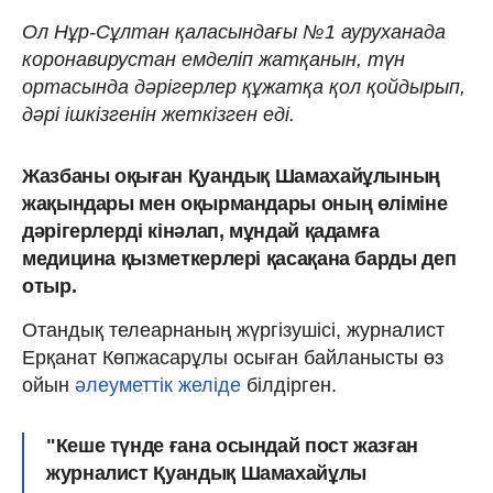
Ол Нұр-Сұлтан қаласындағы №1 ауруханада
коронавирустан емделіп жатқанын, түн
ортасында дәрігерлер құжатқа қол қойдырып,
дәрі ішкізгенін жеткізген еді.
Жазбаны оқыған Қуандық Шамахайұлының
жақындары мен оқырмандары оның өліміне
дәрігерлерді кінәлап, мұндай қадамға
медицина қызметкерлері қасақана барды деп
отыр.
Отандық телеарнаның жүргізушісі, журналист
Ерқанат Көпжасарұлы осыған байланысты өз
ойын
әлеуметтік желіде
білдірген.
"Кеше түнде ғана осындай пост жазған
журналист Қуандық Шамахайұлы