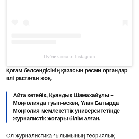
Публикация от Instagram
Қоғам белсендісінің қазасын ресми органдар
әлі растаған жоқ.
Айта кетейік, Қуандық Шамахайұлы –
Моңғолияда туып-өскен, Ұлан Батырда
Моңғолия мемлекеттік университетінде
журналистік жоғары білім алған.
Ол журналистика ғылымының теориялық