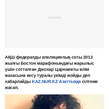
АҚШ федералды апеляциялық соты 2013
жылғы Бостон марафонындағы жарылыс
үшін сотталған Джохар Царнаевты өлім
жазасына кесу туралы үкімді жойды деп
хабарлайды
KAZ.NUR.KZ
Азаттыққа
сілтеме
жасап.