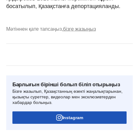
босатылып, Қазақстанға депортацияланды.
Мәтіннен қате тапсаңыз,
бізге жазыңыз
Барлығын бірінші болып біліп отырыңыз
Бізге жазылып, Қазақстанның өзекті жаңалықтарынан,
қызықты суреттер, видеолар мен эксклюзивтерден
хабардар болыңыз.
Instagram