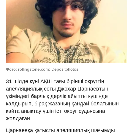
Фото: rollingstone.com: Depositphotos
31 шілде күні АҚШ-тағы бірінші округтің
апелляциялық соты Джохар Царнаевтың
үкіміндегі барлық дерлік айыпты күшінде
қалдырып, бірақ жазаның қандай болатынын
қайта анықтау үшін істі округ судьясына
жолдаған.
Царнаевқа қатысты апеляциялық шағымды