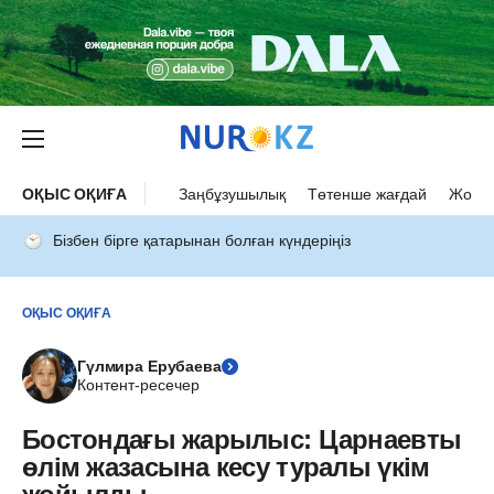
ОҚЫС ОҚИҒА
Заңбұзушылық
Төтенше жағдай
Жол а
Бізбен бірге қатарынан болған күндеріңіз
ОҚЫС ОҚИҒА
Гүлмира Ерубаева
Контент-ресечер
Бостондағы жарылыс: Царнаевты
өлім жазасына кесу туралы үкім