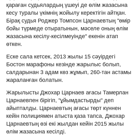
қараған судьялардың үшеуі де өлім жазасына
кесу туралы үкімнің жойылу керектігін айтқан.
Бірақ судья Роджер Томпсон Царнаевтың "өмір
бойы түрмеде отыратынын, мәселе оның өлім
жазасына кесілу-кесілмеуінде" екенін атап
өткен.
Еске сала кетсек, 2013 жылы 15 сәуірдегі
Бостон марафоны кезінде жарылыс болып,
салдарынан 3 адам көз жұмып, 260-тан астамы
жараланған болатын.
Жарылысты Джохар Царнаев ағасы Тамерлан
Царнаевпен бірігіп, "ұйымдастырды" деп
айыпталды. Царнаевтың ағасы төрт күннен
кейін полициямен атыста қаза тапса, Джохар
Царнаевтың өзі екі жылдан кейін 2015 жылы
өлім жазасына кесілді.