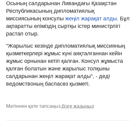
Осының салдарынан Ливандағы Қазақстан
Республикасының дипломатиялық
миссиясының консулы
жеңіл жарақат алды.
Бұл
ақпаратты еліміздің сыртқы істер министрлігі
растап отыр.
"Жарылыс кезінде дипломатиялық миссияның
қызметкерлері жұмыс күні аяқталғаннан кейін
жұмыс орнынан кетіп қалған. Консул жұмыста
қалған болатын және жарылыс толқыны
салдарынан жеңіл жарақат алды", - деді
ведомствоның баспасөз қызметі.
Мәтіннен қате тапсаңыз,
бізге жазыңыз