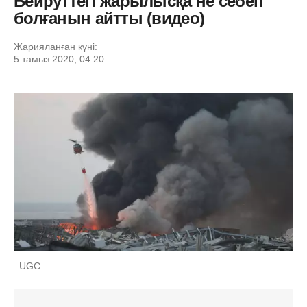
Бейруттегі жарылысқа не себеп
болғанын айтты (видео)
Жарияланған күні:
5 тамыз 2020, 04:20
: UGC