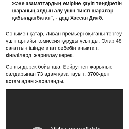
және азаматтардың өміріне қауіп төндіретін
шараның алдын алу үшін тиісті шаралар
қабылданбаған", - деді Хассан Дияб.
Сонымен қатар, Ливан премьері оқиғаны тергеу
үшін арнайы комиссия құруды ұсынды. Олар 48
сағаттың ішінде апат себебін анықтап,
кінәлілерді жариялау керек.
Соңғы дерек бойынша, Бейруттегі жарылыс
салдарынан 73 адам қаза тауып, 3700-ден
астам адам жараланды.