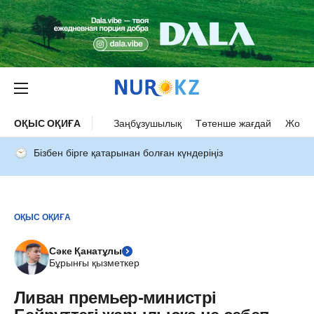
ОҚЫС ОҚИҒА
Заңбұзушылық
Төтенше жағдай
Жол а
Бізбен бірге қатарынан болған күндеріңіз
ОҚЫС ОҚИҒА
Сәке Қанатұлы
Бұрынғы қызметкер
Ливан премьер-министрі