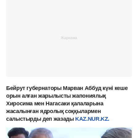
Бейрут губернаторы Марван Аббуд күні кеше
орын алған жарылысты жапониялық
Хиросима мен Нагасаки қалаларына
жасалынған ядролық соққылармен
салыстырды деп жазады
KAZ.NUR.KZ.