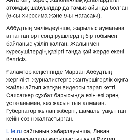
Айта кету керек, жапониялық қалалардағы
атомдық шабуылдар да тамыз айында болған
(6-сы Хиросима және 9-ы Нагасаки).
Аббудтың мәлімдеуінше, жарылыс аумағына
аттанған өрт сөндірушілердің бір тобымен
байланыс үзіліп қалған. Жалынмен
күресушілердің қазіргі таңда қай жерде екені
белгісіз.
Ғаламтор кеңістігінде Марван Аббудтың
жергілікті журналистерге жантүршігерлік оқиға
жайлы айтып жатқан видеосы тарап кетті.
Саясаткер сұхбат барысында өзін-өзі әрең
ұстағанымен, көз жасын тыя алмаған.
Губернатор жылап жіберіп, шамалы уақыттан
кейін сөзін жалғастырған.
Life.ru
сайтының хабарлауынша, Ливан
астанасындағы жарылыстың күші Рихтер