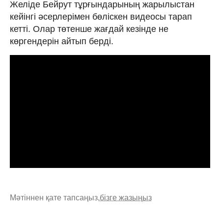
Желіде Бейрут тұрғындарының жарылыстан
кейінгі әсерлерімен бөліскен видеосы тарап
кетті. Олар төтенше жағдай кезінде не
көргендерін айтып берді.
Мәтіннен қате тапсаңыз,
бізге жазыңыз