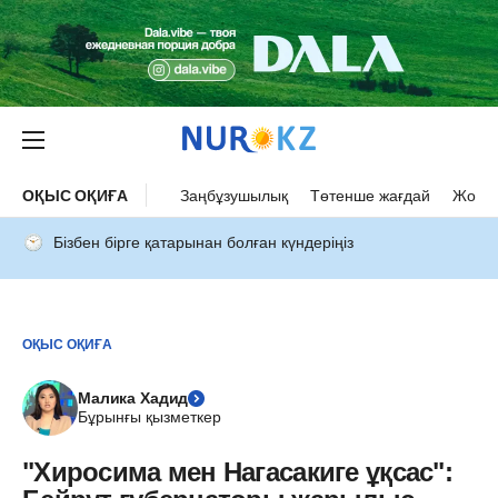
ОҚЫС ОҚИҒА
Заңбұзушылық
Төтенше жағдай
Жол а
Бізбен бірге қатарынан болған күндеріңіз
ОҚЫС ОҚИҒА
Малика Хадид
Бұрынғы қызметкер
"Хиросима мен Нагасакиге ұқсас":