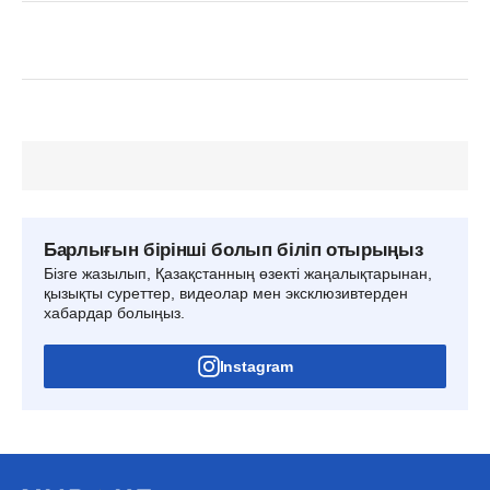
Барлығын бірінші болып біліп отырыңыз
Бізге жазылып, Қазақстанның өзекті жаңалықтарынан,
қызықты суреттер, видеолар мен эксклюзивтерден
хабардар болыңыз.
Instagram