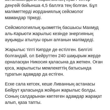
деңгейі бойынша 4,5 баллға тең болған. Бұл
мәліметтерді иорданиялық сейсмолог
мамандар тіркеді.
Сейсмологиялық қызметтің басшысы Махмуд
аль-Карьюти жарылыс кезінде энергияның
ауқымды атылуы орын алғанын мәлімдеді.
Жарылыс тіпті Кипрде де естілген. Белгілі
болғандай, ол Бейруттен 240 шақырым жерде
орналасқан Никосия қаласына да жеткен. Оған
қоса, жарылысты мемлекеттің батысында
тұратын адамдар да естіген.
Еске сала кетсек, кеше Ливанның астанасы
Бейрут қаласында жойқын жарылыс болды.
Соның салдарынан көптеген адамдар жарақат
алып, қаза тапты.