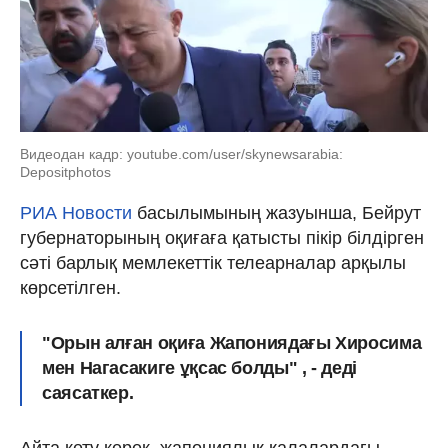
Видеодан кадр: youtube.com/user/skynewsarabia:
Depositphotos
РИА Новости
басылымының жазуынша, Бейрут
губернаторының оқиғаға қатысты пікір білдірген
сәті барлық мемлекеттік телеарналар арқылы
көрсетілген.
"Орын алған оқиға Жапониядағы Хиросима
мен Нагасакиге ұқсас болды" , - деді
саясаткер.