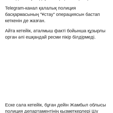
Telegram-канал қалалық полиция
басқармасының "Ұстау" операциясын бастап
кеткенін де жазған.
Айта кетейік, аталмыш факті бойынша құзырлы
орган әлі ешқандай ресми пікір білдірмеді.
Еске сала кетейік, бұған дейін Жамбыл облысы
полиция департаментінің қызметкерлері Шу