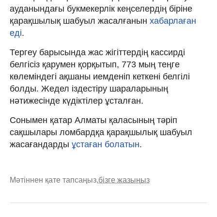
ауданындағы букмекерлік кеңселердің біріне
қарақшылық шабуыл жасалғанын
хабарлаған
еді
.
Тергеу барысында жас жігіттердің кассирді
белгісіз қарумен қорқытып, 773 мың теңге
көлеміндегі ақшаны иемденіп кеткені белгілі
болды. Жедел іздестіру шараларының
нәтижесінде күдіктілер ұсталған.
Сонымен қатар Алматы қаласының тәріп
сақшылары ломбардқа қарақшылық шабуыл
жасағандарды
ұстаған болатын
.
Мәтіннен қате тапсаңыз,
бізге жазыңыз