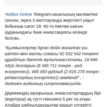
Yedilov Online
Telegram-каналының мәліметіне
сенсек, оқиға 3 желтоқсанда жергілікті уақыт
бойынша сағат 18: 40-та Көктем шағын
ауданындағы банк инкассациясы кезінде
болған.
"Қылмыскерлер бұған дейін жиналған үш
қаппен мен жалпы сомасы 62 532 542 теңгені
құрайтын банктік мультикассетаны, 19 696
АҚШ долларын (8 345 711 теңге - ред.
ескертпесі), 495 450 рубльді (2 816 279 теңге -
редактордың ескертпесі) иемденді" , -
делінген видеоның сипаттамасында.
Дереккөздің ақпарынша, инкассаторлардың бірі
(жүргізуші) ақ түсті Нексияға 5 рет оқ атқан.
Алайда шабуылдаушылар қашып үлгеріпті.