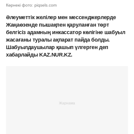
Көрнекі фото: piqsels.com
Әлеуметтік желілер мен мессенджерлерде
Жаңаөзенде пышақпен қаруланған төрт
белгісіз адамның инкассатор көлігіне шабуыл
жасағаны туралы ақпарат пайда болды.
Шабуылдаушылар қашып үлгерген деп
хабарлайды KAZ.NUR.KZ.