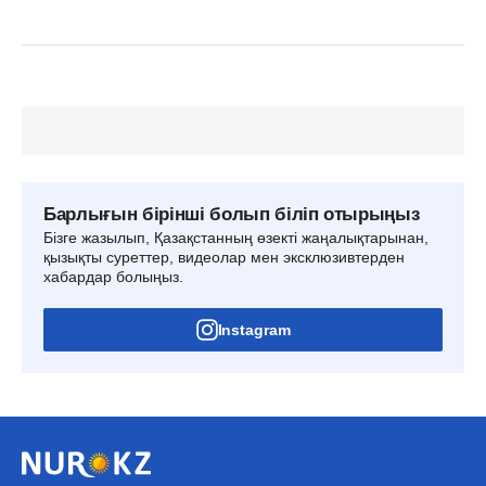
Барлығын бірінші болып біліп отырыңыз
Бізге жазылып, Қазақстанның өзекті жаңалықтарынан,
қызықты суреттер, видеолар мен эксклюзивтерден
хабардар болыңыз.
Instagram