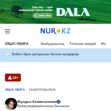
ОҚЫС ОҚИҒА
Заңбұзушылық
Төтенше жағдай
Жол а
Бізбен бірге қатарынан болған күндеріңіз
18+
ОҚЫС ОҚИҒА
ЗАҢБҰЗУШЫЛЫҚ
Жұлдыз Кенжегалиева
Қазақ редакциясының басшысы