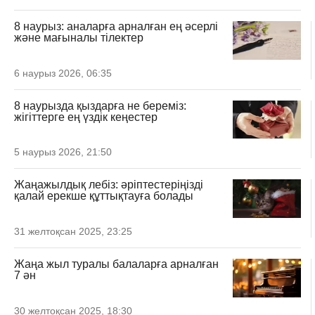
8 наурыз: аналарға арналған ең әсерлі
және мағыналы тілектер
6 наурыз 2026, 06:35
8 наурызда қыздарға не береміз:
жігіттерге ең үздік кеңестер
5 наурыз 2026, 21:50
Жаңажылдық лебіз: әріптестеріңізді
қалай ерекше құттықтауға болады
31 желтоқсан 2025, 23:25
Жаңа жыл туралы балаларға арналған
7 ән
30 желтоқсан 2025, 18:30