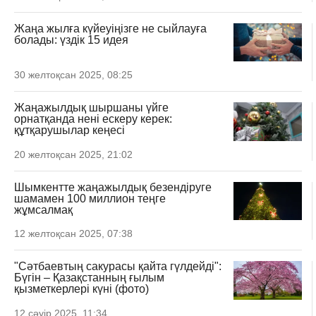
Жаңа жылға күйеуіңізге не сыйлауға
болады: үздік 15 идея
30 желтоқсан 2025, 08:25
Жаңажылдық шыршаны үйге
орнатқанда нені ескеру керек:
құтқарушылар кеңесі
20 желтоқсан 2025, 21:02
Шымкентте жаңажылдық безендіруге
шамамен 100 миллион теңге
жұмсалмақ
12 желтоқсан 2025, 07:38
"Сәтбаевтың сакурасы қайта гүлдейді":
Бүгін – Қазақстанның ғылым
қызметкерлері күні (фото)
12 сәуір 2025, 11:34