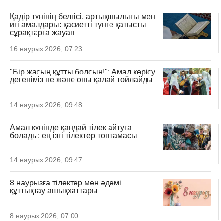
Қадір түнінің белгісі, артықшылығы мен
игі амалдары: қасиетті түнге қатысты
сұрақтарға жауап
16 наурыз 2026, 07:23
"Бір жасың құтты болсын!": Амал көрісу
дегеніміз не және оны қалай тойлайды
14 наурыз 2026, 09:48
Амал күнінде қандай тілек айтуға
болады: ең ізгі тілектер топтамасы
14 наурыз 2026, 09:47
8 наурызға тілектер мен әдемі
құттықтау ашықхаттары
8 наурыз 2026, 07:00