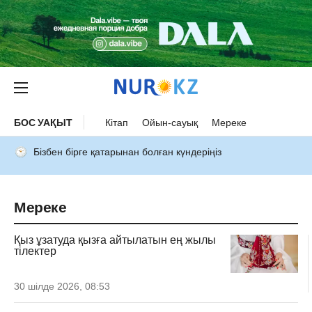
БОС УАҚЫТ
Кітап
Ойын-сауық
Мереке
Бізбен бірге қатарынан болған күндеріңіз
Мереке
Қыз ұзатуда қызға айтылатын ең жылы
тілектер
30 шілде 2026, 08:53