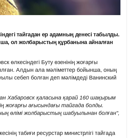
індегі тайгадан ер адамның денесі табылды.
ша, ол жолбарыстың құрбанына айналған
ск өлкесіндегі Буту өзенінің жоғарғы
ылған. Алдын ала мәліметтер бойынша, оның
уылы себеп болған деп мәлімдеді Ванинский
ан Хабаровск қаласына қарай 160 шақырым
ң жоғарғы ағысындағы тайгада болды.
ың өлімі жолбарыстың шабуылынан болған",
кесінің табиғи ресурстар министрлігі тайгада