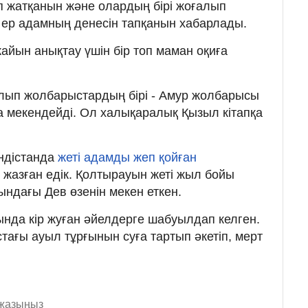
 жатқанын және олардың бірі жоғалып
ы ер адамның денесін тапқанын хабарлады.
йын анықтау үшін бір топ маман оқиға
 алып жолбарыстардың бірі - Амур жолбарысы
 мекендейді. Ол халықаралық Қызыл кітапқа
Үндістанда
жеті адамды жеп қойған
н жазған едік. Қолтырауын жеті жыл бойы
ндағы Дев өзенін мекен еткен.
ында кір жуған әйелдерге шабуылдап келген.
тағы ауыл тұрғынын суға тартып әкетіп, мерт
 жазыңыз