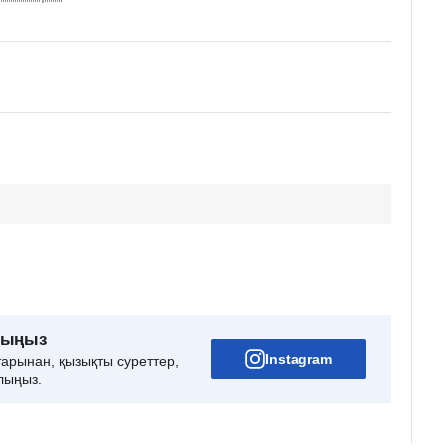
рыңыз
Instagram
тарынан, қызықты суреттер,
лыңыз.