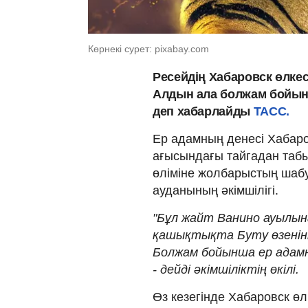
Көрнекі сурет: pixabay.com
Ресейдің Хабаровск өлкес
Алдын ала болжам бойын
деп хабарлайды
ТАСС.
Ер адамның денесі Хабаров
ағысындағы тайгадан таб
өліміне жолбарыстың шаб
ауданының әкімшілігі.
"Бұл жайт Ванино ауылын
қашықтықта Буту өзеніні
Болжам бойынша ер адамн
- дейді әкімшіліктің өкілі.
Өз кезегінде Хабаровск өл