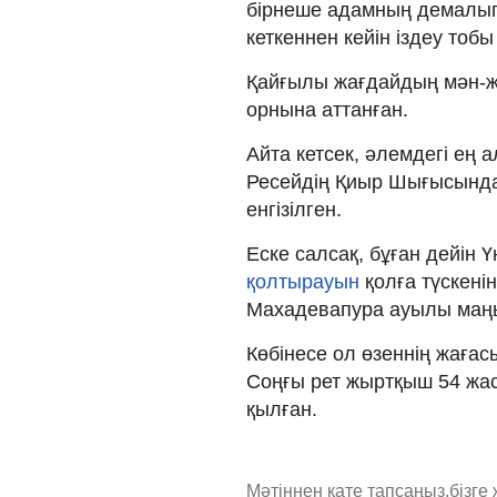
бірнеше адамның демалып
кеткеннен кейін іздеу тоб
Қайғылы жағдайдың мән-жа
орнына аттанған.
Айта кетсек, әлемдегі ең
Ресейдің Қиыр Шығысында
енгізілген.
Еске салсақ, бұған дейін 
қолтырауын
қолға түскені
Махадевапура ауылы маңы
Көбінесе ол өзеннің жағас
Соңғы рет жыртқыш 54 жас
қылған.
Мәтіннен қате тапсаңыз,
бізге