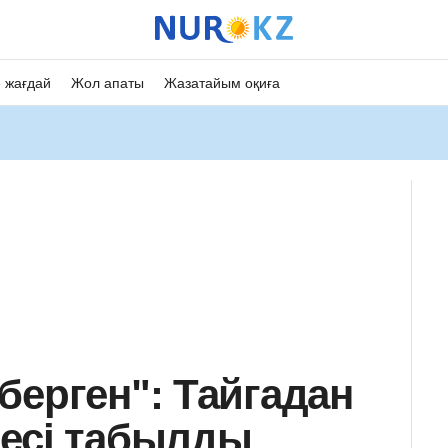
 жағдай
Жол апаты
Жазатайым оқиға
берген": Тайгадан
несі табылды