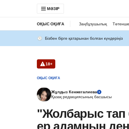
МӘЗІР
ОҚЫС ОҚИҒА
Заңбұзушылық
Төтенше
Бізбен бірге қатарынан болған күндеріңіз
18+
ОҚЫС ОҚИҒА
Жұлдыз Кенжегалиева
Қазақ редакциясының басшысы
"Жолбарыс тап 
ер адамның де