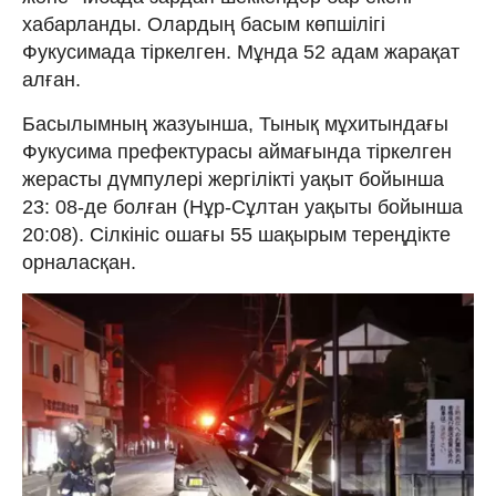
хабарланды. Олардың басым көпшілігі
Фукусимада тіркелген. Мұнда 52 адам жарақат
алған.
Басылымның жазуынша, Тынық мұхитындағы
Фукусима префектурасы аймағында тіркелген
жерасты дүмпулері жергілікті уақыт бойынша
23: 08-де болған (Нұр-Сұлтан уақыты бойынша
20:08). Сілкініс ошағы 55 шақырым тереңдікте
орналасқан.