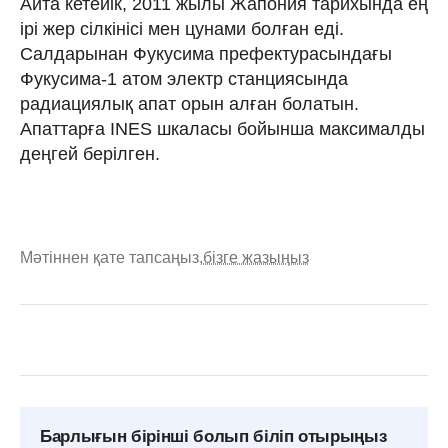
Айта кетейік, 2011 жылы Жапония тарихында ең
ірі жер сілкінісі мен цунами болған еді.
Салдарынан Фукусима префектурасындағы
Фукусима-1 атом электр станциясында
радиациялық апат орын алған болатын.
Апаттарға INES шкаласы бойынша максималды
деңгей берілген.
Мәтіннен қате тапсаңыз,
бізге жазыңыз
Барлығын бірінші болып біліп отырыңыз