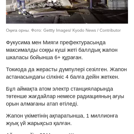
Оқиға орны. Фото: Gettty Images/ Kyodo News / Contributor
Фукусима мен Мияги префектурасында
максималды соққы күші жеті баллдық жапон
шкаласы бойынша 6+ құраған.
Токиода да жерасты дүмпулері сезілген. Жапон
астанасындағы сілкініс 4 балға дейін жеткен.
Бұл аймақта атом электр станцияларында
төтенше жағдайлар немесе радиацияның ағуы
орын алмағаны атап өтіледі.
Жапон үкіметінің ақпаратынша, 1 миллионға
жуық үй жарықсыз қалған.