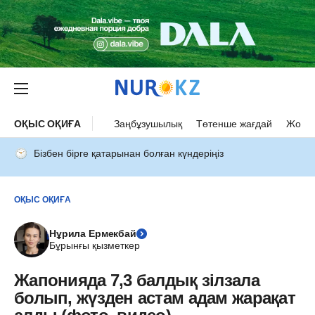
ОҚЫС ОҚИҒА
Заңбұзушылық
Төтенше жағдай
Жол а
Бізбен бірге қатарынан болған күндеріңіз
ОҚЫС ОҚИҒА
Нұрила Ермекбай
Бұрынғы қызметкер
Жапонияда 7,3 балдық зілзала
болып, жүзден астам адам жарақат