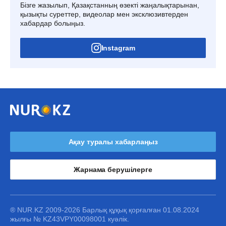
Бізге жазылып, Қазақстанның өзекті жаңалықтарынан,
қызықты суреттер, видеолар мен эксклюзивтерден
хабардар болыңыз.
Instagram
Ақау туралы хабарлаңыз
Жарнама берушілерге
® NUR.KZ 2009-2026 Барлық құқық қорғалған 01.08.2024
жылғы № KZ43VPY00098001 куәлік.