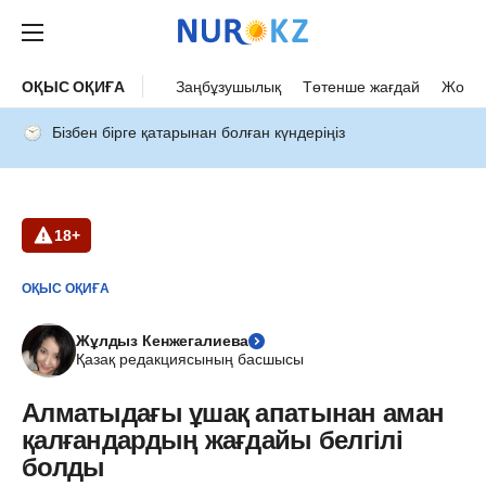
ОҚЫС ОҚИҒА
Заңбұзушылық
Төтенше жағдай
Жол а
Бізбен бірге қатарынан болған күндеріңіз
18+
ОҚЫС ОҚИҒА
Жұлдыз Кенжегалиева
Қазақ редакциясының басшысы
Алматыдағы ұшақ апатынан аман
қалғандардың жағдайы белгілі
болды