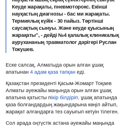
Кеуде жарақаты, пневмоторокс. Екінші
науқастың диагнозы - бас ми жарақаты.
Термиялық күйік - 30 пайыз. Төртінші
саусақтың сынуы. Және кеуде қуысының
жарақаты", - дейді №4 қалалық клиникалық
аурухананың травматолог дәрігері Руслан
Токушев.
Еске салсақ, Алматыда орын алған ұшақ
апатынан
4 адам қаза тапқан
еді.
Қазақстан президенті Қасым-Жомарт Тоқаев
Алматы әуежайы маңында орын алған ұшақ
апатына қатысты п
ікір білдіріп,
ұшақ апатында
қаза болғандардың жақындарына көңіл айтып,
жарақат алғандарға тез сауығып кетуін тілеген.
Сол арада оңтүстік астана әуежайы маңында