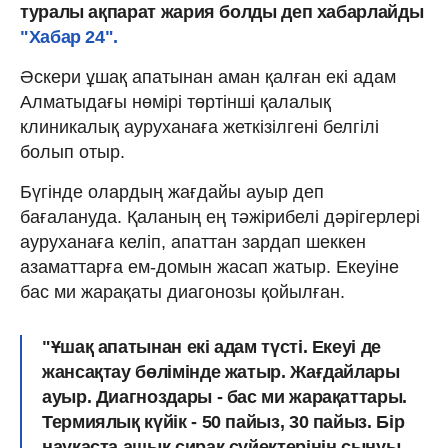
туралы ақпарат жария болды деп хабарлайды
"Хабар 24".
Әскери ұшақ апатынан аман қалған екі адам
Алматыдағы нөмірі төртінші қалалық
клиникалық ауруханаға жеткізілгені белгілі
болып отыр.
Бүгінде олардың жағдайы ауыр деп
бағалануда. Қаланың ең тәжірибелі дәрігерлері
ауруханаға келіп, апаттан зардап шеккен
азаматтарға ем-домын жасап жатыр. Екеуіне
бас ми жарақаты диагонозы қойылған.
"Ұшақ апатынан екі адам түсті. Екеуі де
жансақтау бөлімінде жатыр. Жағдайлары
ауыр. Диагноздары - бас ми жарақаттары.
Термиялық күйік - 50 пайыз, 30 пайыз. Бір
науқаста ашық сирақ сүйектерінің сынуы.