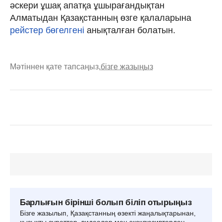
әскери ұшақ апатқа ұшырағандықтан
Алматыдан Қазақстанның өзге қалаларына
рейстер бөгелгені
анықталған болатын.
Мәтіннен қате тапсаңыз,
бізге жазыңыз
Барлығын бірінші болып біліп отырыңыз
Бізге жазылып, Қазақстанның өзекті жаңалықтарынан,
қызықты суреттер, видеолар мен эксклюзивтерден