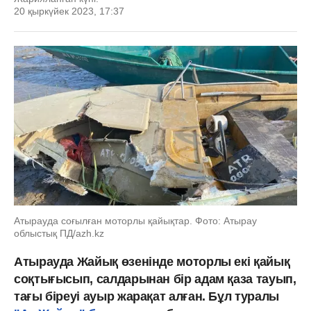
20 қыркүйек 2023, 17:37
Атырауда соғылған моторлы қайықтар. Фото: Атырау
облыстық ПД/azh.kz
Атырауда Жайық өзенінде моторлы екі қайық
соқтығысып, салдарынан бір адам қаза тауып,
тағы біреуі ауыр жарақат алған. Бұл туралы