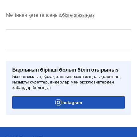
Мәтіннен қате тапсаңыз,
бізге жазыңыз
Барлығын бірінші болып біліп отырыңыз
Бізге жазылып, Қазақстанның өзекті жаңалықтарынан,
қызықты суреттер, видеолар мен эксклюзивтерден
хабардар болыңыз.
Instagram