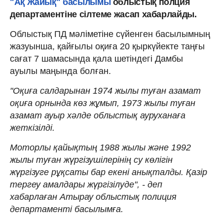
"Ақ Жайық" басылымы
облыстық полция
департаментіне сілтеме жасап хабарлайды.
Облыстық ПД мәліметіне сүйенген басылымның
жазуынша, қайғылы оқиға 20 қыркүйекте таңғы
сағат 7 шамасында қала шетіндегі Дамбы
ауылы маңында болған.
"Оқиға салдарынан 1974 жылы туған азамат
оқиға орнында көз жұмып, 1973 жылы туған
азамат ауыр хәлде облыстық ауруханаға
жеткізілді.
Моторлы қайықтың 1988 жылы және 1992
жылы туған жүргізушілерінің су көлігін
жүргізуге рұқсаты бар екені анықталды. Қазір
тергеу амалдары жүргізілуде", - деп
хабарлаған Атырау облыстық полиция
департаменті басылымға.