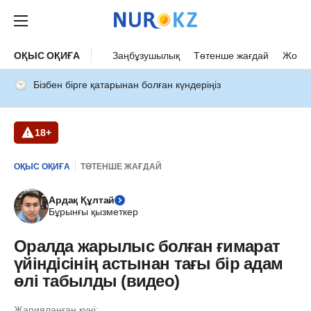
ОҚЫС ОҚИҒА
Заңбұзушылық
Төтенше жағдай
Жол а
Бізбен бірге қатарынан болған күндеріңіз
18+
ОҚЫС ОҚИҒА
ТӨТЕНШЕ ЖАҒДАЙ
Ардақ Құлтай
Бұрынғы қызметкер
Оралда жарылыс болған ғимарат
үйіндісінің астынан тағы бір адам
өлі табылды (видео)
Жарияланған күні: