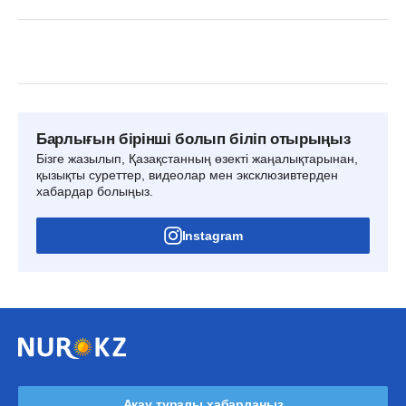
Барлығын бірінші болып біліп отырыңыз
Бізге жазылып, Қазақстанның өзекті жаңалықтарынан,
қызықты суреттер, видеолар мен эксклюзивтерден
хабардар болыңыз.
Instagram
Ақау туралы хабарлаңыз