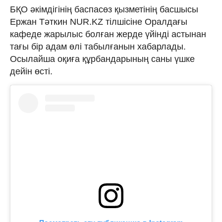
БҚО әкімдігінің баспасөз қызметінің басшысы
Ержан Тәткин NUR.KZ тілшісіне Оралдағы
кафеде жарылыс болған жерде үйінді астынан
тағы бір адам өлі табылғанын хабарлады.
Осылайша оқиға құрбандарының саны үшке
дейін өсті.