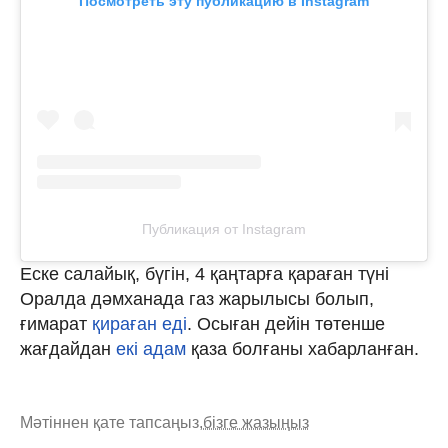
Посмотреть эту публикацию в Instagram
Публикация от Instagram
Еске салайық, бүгін, 4 қаңтарға қараған түні
Оралда дәмханада газ жарылысы болып,
ғимарат
қираған еді
. Осыған дейін төтенше
жағдайдан
екі адам
қаза болғаны хабарланған.
Мәтіннен қате тапсаңыз,
бізге жазыңыз