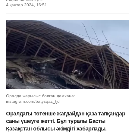
4 қаңтар 2024, 16:51
Оралда жарылыс болған дәмхана:
instagram.com/batysqaz_tjd
Оралдағы төтенше жағдайдан қаза тапқандар
саны үшеуге жетті. Бұл туралы Басты
Қазақстан облысы әкімдігі хабарлады.