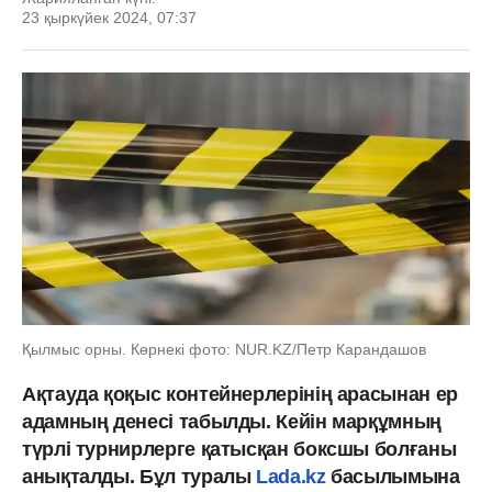
23 қыркүйек 2024, 07:37
Қылмыс орны. Көрнекі фото: NUR.KZ/Петр Карандашов
Ақтауда қоқыс контейнерлерінің арасынан ер
адамның денесі табылды. Кейін марқұмның
түрлі турнирлерге қатысқан боксшы болғаны
анықталды. Бұл туралы
Lada.kz
басылымына