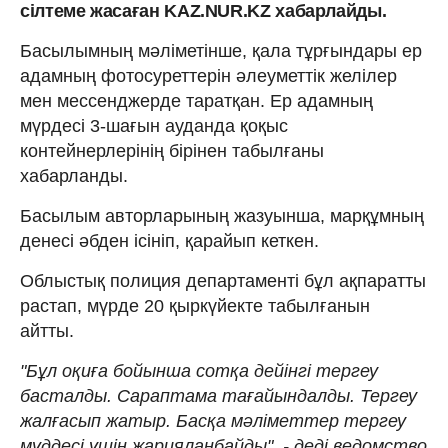
сілтеме жасаған KAZ.NUR.KZ хабарлайды.
Басылымның мәліметінше, қала тұрғындары ер
адамның фотосуреттерін әлеуметтік желілер
мен мессенджерде таратқан. Ер адамның
мүрдесі 3-шағын ауданда қоқыс
контейнерлерінің бірінен табылғаны
хабарланды.
Басылым авторларының жазуынша, марқұмның
денесі әбден ісініп, қарайып кеткен.
Облыстық полиция департаменті бұл ақпаратты
растап, мүрде 20 қыркүйекте табылғанын
айтты.
"Бұл оқиға бойынша сотқа дейінгі тергеу
басталды. Сараптама тағайындалды. Тергеу
жалғасып жатыр. Басқа мәліметтер тергеу
мүддесі үшін жарияланбайды", - деді ведомство