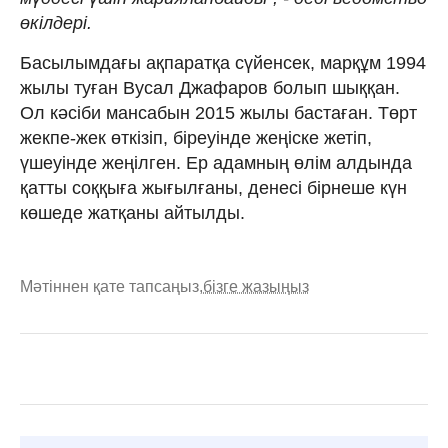
өкілдері.
Басылымдағы ақпаратқа сүйенсек, марқұм 1994
жылы туған Вусал Джафаров болып шыққан.
Ол кәсіби мансабын 2015 жылы бастаған. Төрт
жекпе-жек өткізіп, біреуінде жеңіске жетіп,
үшеуінде жеңілген. Ер адамның өлім алдында
қатты соққыға жығылғаны, денесі бірнеше күн
көшеде жатқаны айтылды.
Мәтіннен қате тапсаңыз,
бізге жазыңыз