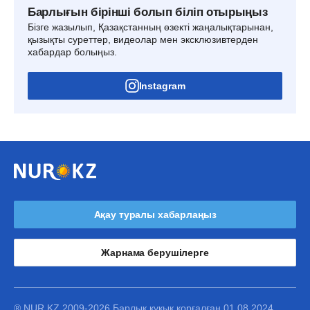
Барлығын бірінші болып біліп отырыңыз
Бізге жазылып, Қазақстанның өзекті жаңалықтарынан,
қызықты суреттер, видеолар мен эксклюзивтерден
хабардар болыңыз.
Instagram
Ақау туралы хабарлаңыз
Жарнама берушілерге
® NUR.KZ 2009-2026 Барлық құқық қорғалған 01.08.2024