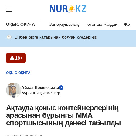
ОҚЫС ОҚИҒА
Заңбұзушылық
Төтенше жағдай
Жол а
Бізбен бірге қатарынан болған күндеріңіз
18+
ОҚЫС ОҚИҒА
Айзат Ермекқызы
Бұрынғы қызметкер
Ақтауда қоқыс контейнерлерінің
арасынан бұрынғы ММА
спортшысының денесі табылды
Жарияланған күні: