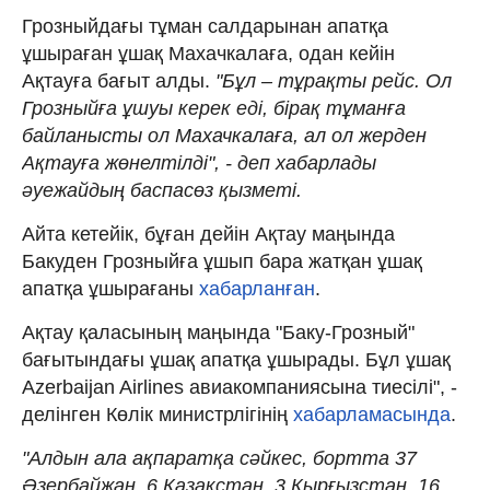
Грозныйдағы тұман салдарынан апатқа
ұшыраған ұшақ Махачкалаға, одан кейін
Ақтауға бағыт алды.
"Бұл – тұрақты рейс. Ол
Грозныйға ұшуы керек еді, бірақ тұманға
байланысты ол Махачкалаға, ал ол жерден
Ақтауға жөнелтілді", - деп хабарлады
әуежайдың баспасөз қызметі.
Айта кетейік, бұған дейін Ақтау маңында
Бакуден Грозныйға ұшып бара жатқан ұшақ
апатқа ұшырағаны
хабарланған
.
Ақтау қаласының маңында "Баку-Грозный"
бағытындағы ұшақ апатқа ұшырады. Бұл ұшақ
Azerbaijan Airlines авиакомпаниясына тиесілі", -
делінген Көлік министрлігінің
хабарламасында
.
"Алдын ала ақпаратқа сәйкес, бортта 37
Әзербайжан, 6 Қазақстан, 3 Қырғызстан, 16