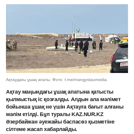
Ақтаудағы ұшақ апаты. Фото: t.me/mangystaumedia
Ақтау маңындағы ұшақ апатына қатысты
қылмыстық іс қозғалды. Алдын ала мәлімет
бойынша ұшақ не үшін Ақтауға бағыт алғаны
мәлім етілді. Бұл туралы KAZ.NUR.KZ
Әзербайжан әуежайы баспасөз қызметіне
сілтеме жасап хабарлайды.