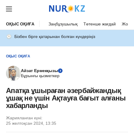
ОҚЫС ОҚИҒА
Заңбұзушылық
Төтенше жағдай
Жол а
Бізбен бірге қатарынан болған күндеріңіз
ОҚЫС ОҚИҒА
Айзат Ермекқызы
Бұрынғы қызметкер
Апатқа ұшыраған әзербайжандық
ұшақ не үшін Ақтауға бағыт алғаны
хабарланды
Жарияланған күні:
25 желтоқсан 2024, 13:35