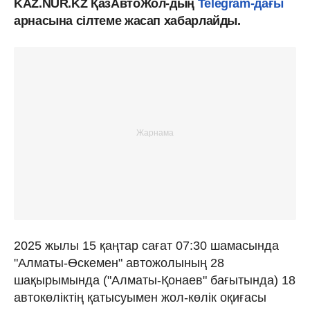
KAZ.NUR.KZ ҚазАвтоЖол-дың
Telegram-дағы
арнасына сілтеме жасап хабарлайды.
2025 жылы 15 қаңтар сағат 07:30 шамасында
"Алматы-Өскемен" автожолының 28
шақырымында ("Алматы-Қонаев" бағытында) 18
автокөліктің қатысуымен жол-көлік оқиғасы