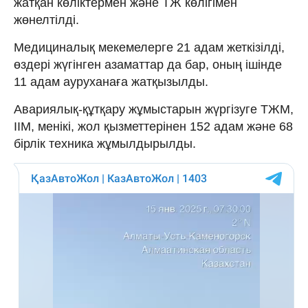
жатқан көліктермен және ТЖ көлігімен
жөнелтілді.
Медициналық мекемелерге 21 адам жеткізілді,
өздері жүгінген азаматтар да бар, оның ішінде
11 адам ауруханаға жатқызылды.
Авариялық-құтқару жұмыстарын жүргізуге ТЖМ,
ІІМ, менікі, жол қызметтерінен 152 адам және 68
бірлік техника жұмылдырылды.