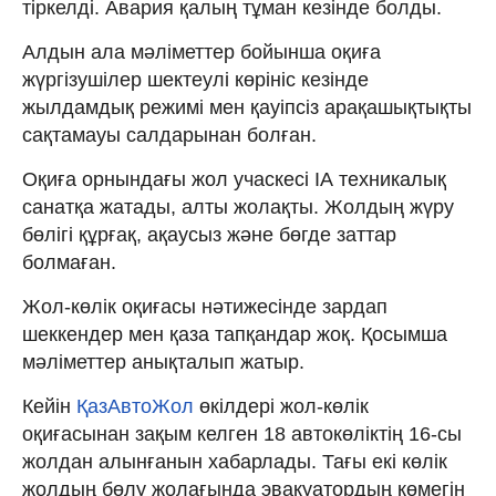
тіркелді. Авария қалың тұман кезінде болды.
Алдын ала мәліметтер бойынша оқиға
жүргізушілер шектеулі көрініс кезінде
жылдамдық режимі мен қауіпсіз арақашықтықты
сақтамауы салдарынан болған.
Оқиға орнындағы жол учаскесі ІА техникалық
санатқа жатады, алты жолақты. Жолдың жүру
бөлігі құрғақ, ақаусыз және бөгде заттар
болмаған.
Жол-көлік оқиғасы нәтижесінде зардап
шеккендер мен қаза тапқандар жоқ. Қосымша
мәліметтер анықталып жатыр.
Кейін
ҚазАвтоЖол
өкілдері жол-көлік
оқиғасынан зақым келген 18 автокөліктің 16-сы
жолдан алынғанын хабарлады. Тағы екі көлік
жолдың бөлу жолағында эвакуатордың көмегін