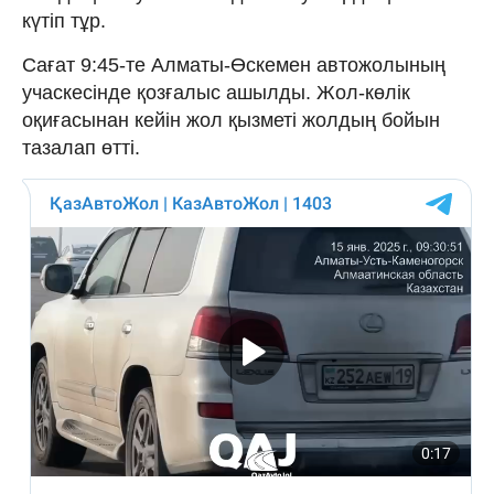
күтіп тұр.
Сағат 9:45-те Алматы-Өскемен автожолының
учаскесінде қозғалыс ашылды. Жол-көлік
оқиғасынан кейін жол қызметі жолдың бойын
тазалап өтті.