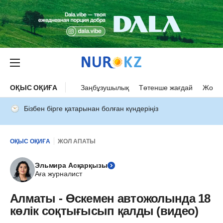
ОҚЫС ОҚИҒА
Заңбұзушылық
Төтенше жағдай
Жол а
Бізбен бірге қатарынан болған күндеріңіз
ОҚЫС ОҚИҒА
ЖОЛ АПАТЫ
Эльмира Асқарқызы
Аға журналист
Алматы - Өскемен автожолында 18
көлік соқтығысып қалды (видео)