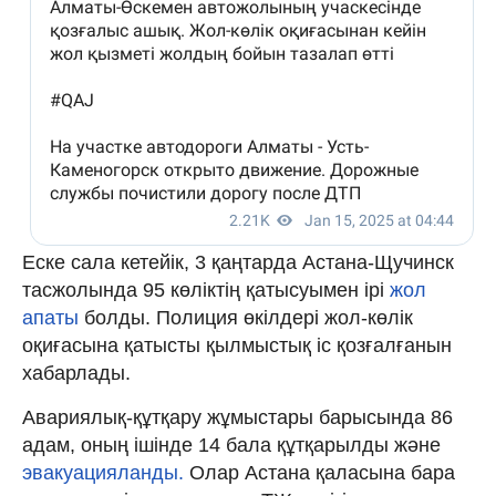
Еске сала кетейік, 3 қаңтарда Астана-Щучинск
тасжолында 95 көліктің қатысуымен ірі
жол
апаты
болды. Полиция өкілдері жол-көлік
оқиғасына қатысты қылмыстық іс қозғалғанын
хабарлады.
Авариялық-құтқару жұмыстары барысында 86
адам, оның ішінде 14 бала құтқарылды және
эвакуацияланды.
Олар Астана қаласына бара