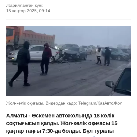
Жарияланған күні:
15 қаңтар 2025, 09:14
Жол-көлік оқиғасы. Видеодан кадр: Telegram/ҚазАвтоЖол
Алматы - Өскемен автожолында 18 көлік
соқтығысып қалды. Жол-көлік оқиғасы 15
қаңтар таңғы 7:30-да болды. Бұл туралы