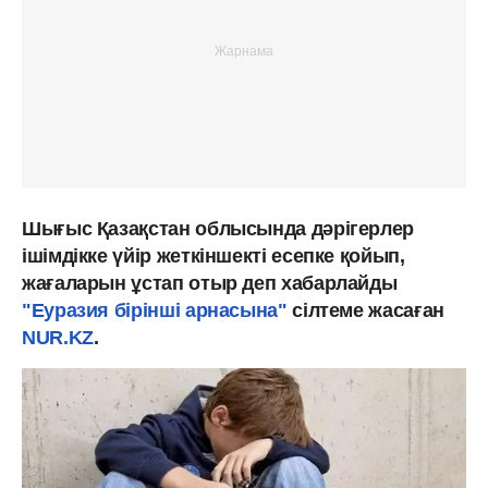
Шығыс Қазақстан облысында дәрігерлер
ішімдікке үйір жеткіншекті есепке қойып,
жағаларын ұстап отыр деп хабарлайды
"Еуразия бірінші арнасына"
сілтеме жасаған
NUR.KZ
.