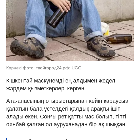
Көрнекі фото: твойгород24.рф: UGC
Кішкентай маскүнемді ең алдымен жедел
жәрдем қызметкерлері көрген.
Ата-анасының отырыстарынан кейін қараусыз
қалатын бала үстелдегі қалдық арақты ішіп
алады екен. Соңғы рет қатты мас болып, тіпті
оянбай қалған ол ауруханадан бір-ақ шыққан.