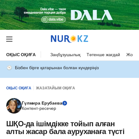
ОҚЫС ОҚИҒА
Заңбұзушылық
Төтенше жағдай
Жол а
Бізбен бірге қатарынан болған күндеріңіз
ОҚЫС ОҚИҒА
ЖАЗАТАЙЫМ ОҚИҒА
Гүлмира Ерубаева
Контент-ресечер
ШҚО-да ішімдікке тойып алған
алты жасар бала ауруханаға түсті