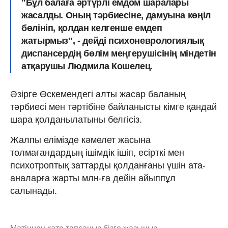
"Бұл балаға әртүрлі емдом шаралары
жасалды. Оның тәрбиесіне, дамуына көңіл
бөлініп, қолдан келгенше емдеп
жатырмыз", - дейді психоневрологиялық
диспансердің бөлім меңгерушісінің міндетін
атқарушы Людмила Кошелец.
Әзірге Өскемендегі алты жасар баланың
тәрбиесі мен тәртібіне байланысты кімге қандай
шара қолданылатыны белгісіз.
Жалпы елімізде кәмелет жасына
толмағандардың ішімдік ішіп, есірткі мен
психотроптық заттарды қолданғаны үшін ата-
аналарға жарты млн-ға дейін айыппұл
салынады.