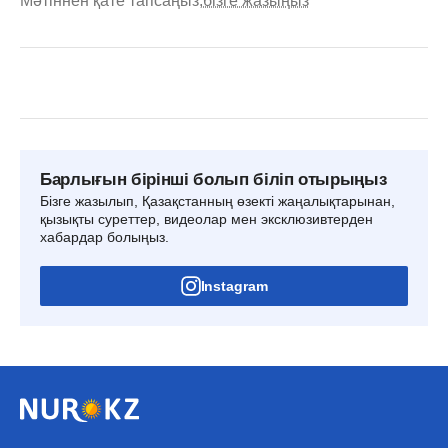
Мәтіннен қате тапсаңыз,
бізге жазыңыз
Барлығын бірінші болып біліп отырыңыз
Бізге жазылып, Қазақстанның өзекті жаңалықтарынан,
қызықты суреттер, видеолар мен эксклюзивтерден
хабардар болыңыз.
Instagram