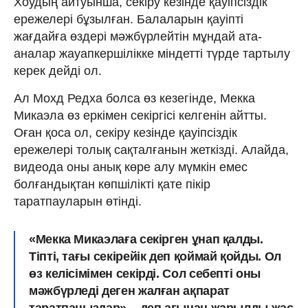
Хоудың айтуынша, секіру кезінде қауіпсіздік
ережелері бұзылған. Балаларын қауіпті
жағдайға өздері мәжбүрлейтін мұндай ата-
аналар жауапкершілікке міндетті түрде тартылу
керек дейді ол.
Ал Мохд Редха болса өз кезегінде, Мекка
Микаэла өз еркімен секіргісі келгенін айтты.
Оған қоса ол, секіру кезінде қауіпсіздік
ережелері толық сақталғанын жеткізді. Алайда,
видеода оны анық көре алу мүмкін емес
болғандықтан көпшілікті қате пікір
таратпауларын өтінді.
«Мекка Микаэлаға секірген ұнап қалды.
Тіпті, тағы секірейік деп қоймай қойды. Ол
өз келісімімен секірді. Сол себепті оны
мәжбүрледі деген жалған ақпарат