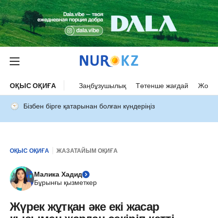
ОҚЫС ОҚИҒА
Заңбұзушылық
Төтенше жағдай
Жол а
Бізбен бірге қатарынан болған күндеріңіз
ОҚЫС ОҚИҒА
ЖАЗАТАЙЫМ ОҚИҒА
Малика Хадид
Бұрынғы қызметкер
Жүрек жұтқан әке екі жасар