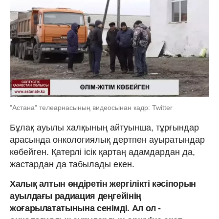
"Астана" телеарнасының видеосынан кадр: Twitter
Бұлақ ауылы халқының айтуынша, тұрғындар
арасында онкологиялық дертпен ауыратындар
көбейген. Қатерлі ісік қартаң адамдардан да,
жастардан да табылады екен.
Халық алтын өндіретін жергілікті кәсіпорын
ауылдағы радиация деңгейінің
жоғарылататынына сенімді. Ал ол -