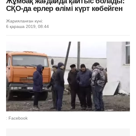
Жұмбақ жағдайда қайтыс болады:
СҚО-да ерлер өлімі күрт көбейген
Жарияланған күні:
6 қараша 2019, 08:44
: Facebook