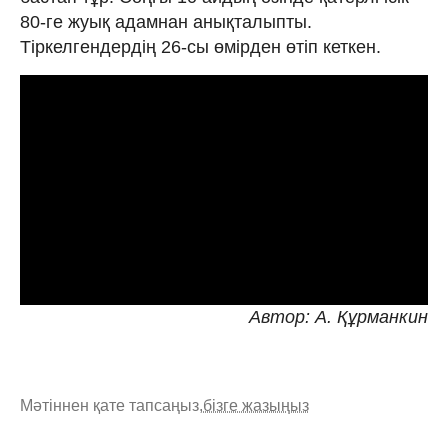
80-ге жуық адамнан анықталыпты.
Тіркелгендердің 26-сы өмірден өтіп кеткен.
Автор: А. Құрманкин
Мәтіннен қате тапсаңыз,
бізге жазыңыз