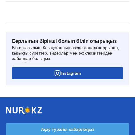
Барлығын бірінші болып біліп отырыңыз
Бізге жазылып, Қазақстанның өзекті жаңалықтарынан,
қызықты суреттер, видеолар мен эксклюзивтерден
хабардар болыңыз.
Instagram
Ақау туралы хабарлаңыз