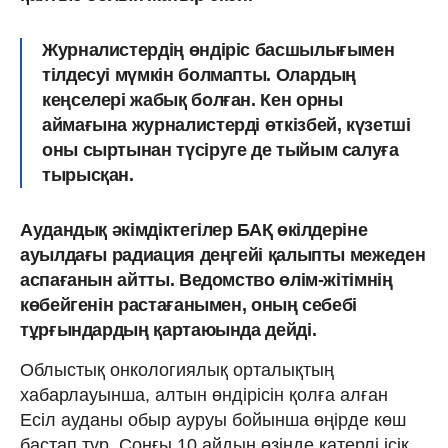
Журналистердің өндіріс басшылығымен
тілдесуі мүмкін болмапты. Олардың
кеңселері жабық болған. Кен орны
аймағына журналистерді өткізбей, күзетші
оны сыртынан түсіруге де тыйым салуға
тырысқан.
Аудандық әкімдіктегілер БАҚ өкілдеріне
ауылдағы радиация деңгейі қалыпты межеден
аспағанын айтты. Ведомство өлім-жітімнің
көбейгенін растағанымен, оның себебі
тұрғындардың қартаюында дейді.
Облыстық онкологиялық орталықтың
хабарлауынша, алтын өндірісін қолға алған
Есіл ауданы обыр ауруы бойынша өңірде көш
бастап тұр. Соңғы 10 айдың өзінде қатерлі ісік