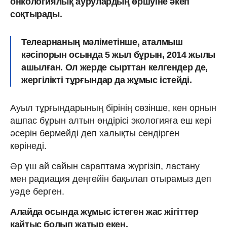
онкологиялық аурулардың өршуіне әкеп
соқтырады.
Телеарнаның мәліметінше, аталмыш
кәсіпорын осында 5 жыл бұрын, 2014 жылы
ашылған. Ол жерде сырттан келгендер де,
жергілікті тұрғындар да жұмыс істейді.
Ауыл тұрғындарының бірінің сөзінше, кен орнын
ашпас бұрын алтын өндірісі экологияға еш кері
әсерін бермейді деп халықты сендірген
көрінеді.
Әр үш ай сайын сараптама жүргізіп, ластану
мен радиация деңгейін бақылап отырамыз деп
уәде берген.
Алайда осында жұмыс істеген жас жігіттер
қайтыс болып жатыр екен.