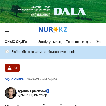
ОҚЫС ОҚИҒА
Заңбұзушылық
Төтенше жағдай
Жол а
Бізбен бірге қатарынан болған күндеріңіз
18+
ОҚЫС ОҚИҒА
ЖАЗАТАЙЫМ ОҚИҒА
Нұрила Ермекбай
Бұрынғы қызметкер