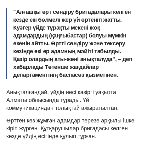
"Алғашқы өрт сөндіру бригадалары келген
кезде екі бөлмелі жер үй өртеніп жатты.
Куәгер үйде тұрақты мекені жоқ
адамдардың (қаңғыбастар) болуы мүмкін
екенін айтты. Өртті сөндіру және тексеру
кезінде екі ер адамның мәйіті табылды.
Қазір олардың аты-жөні анықталуда", – деп
хабарлады Төтенше жағдайлар
департаментінің баспасөз қызметінен.
Анықталғандай, үйдің иесі қазіргі уақытта
Алматы облысында тұрады. Үй
коммуникациядан толықтай ажыратылған.
Өрттен көз жұмған адамдар терезе арқылы ішке
кіріп жүрген. Құтқарушылар бригадасы келген
кезде үйдің есігінде құлып тұрған.