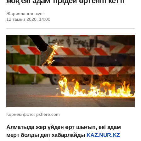
жоқ екі адам тірідей өртеніп кетті
Жарияланған күні:
12 тамыз 2020, 14:00
Көрнекі фото: pxhere.com
Алматыда жер үйден өрт шығып, екі адам
мерт болды деп хабарлайды
KAZ.NUR.KZ