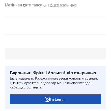
Мәтіннен қате тапсаңыз,
бізге жазыңыз
Барлығын бірінші болып біліп отырыңыз
Бізге жазылып, Қазақстанның өзекті жаңалықтарынан,
қызықты суреттер, видеолар мен эксклюзивтерден
хабардар болыңыз.
Instagram