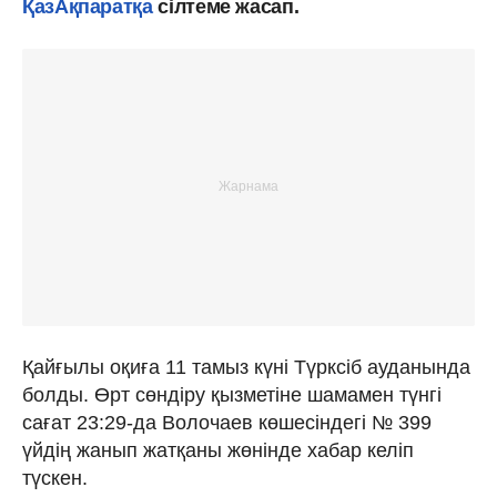
ҚазАқпаратқа
сілтеме жасап.
Қайғылы оқиға 11 тамыз күні Түрксіб ауданында
болды. Өрт сөндіру қызметіне шамамен түнгі
cағат 23:29-да Волочаев көшесіндегі № 399
үйдің жанып жатқаны жөнінде хабар келіп
түскен.