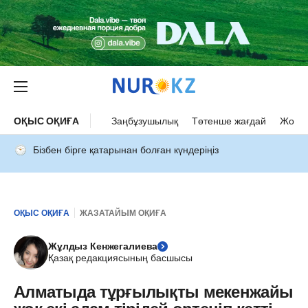
ОҚЫС ОҚИҒА
Заңбұзушылық
Төтенше жағдай
Жол а
Бізбен бірге қатарынан болған күндеріңіз
ОҚЫС ОҚИҒА
ЖАЗАТАЙЫМ ОҚИҒА
Жұлдыз Кенжегалиева
Қазақ редакциясының басшысы
Алматыда тұрғылықты мекенжайы