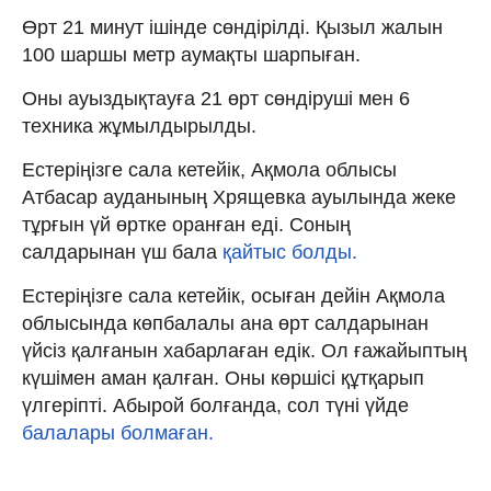
Өрт 21 минут ішінде сөндірілді. Қызыл жалын
100 шаршы метр аумақты шарпыған.
Оны ауыздықтауға 21 өрт сөндіруші мен 6
техника жұмылдырылды.
Естеріңізге сала кетейік, Ақмола облысы
Атбасар ауданының Хрящевка ауылында жеке
тұрғын үй өртке оранған еді. Соның
салдарынан үш бала
қайтыс болды.
Естеріңізге сала кетейік, осыған дейін Ақмола
облысында көпбалалы ана өрт салдарынан
үйсіз қалғанын хабарлаған едік. Ол ғажайыптың
күшімен аман қалған. Оны көршісі құтқарып
үлгеріпті. Абырой болғанда, сол түні үйде
балалары болмаған.