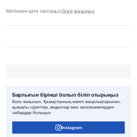
Мәтіннен қате тапсаңыз,
бізге жазыңыз
Барлығын бірінші болып біліп отырыңыз
Бізге жазылып, Қазақстанның өзекті жаңалықтарынан,
қызықты суреттер, видеолар мен эксклюзивтерден
хабардар болыңыз.
Instagram