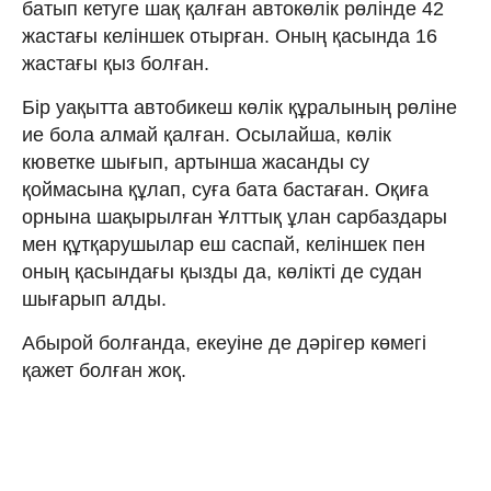
батып кетуге шақ қалған автокөлік рөлінде 42
жастағы келіншек отырған. Оның қасында 16
жастағы қыз болған.
Бір уақытта автобикеш көлік құралының рөліне
ие бола алмай қалған. Осылайша, көлік
кюветке шығып, артынша жасанды су
қоймасына құлап, суға бата бастаған. Оқиға
орнына шақырылған Ұлттық ұлан сарбаздары
мен құтқарушылар еш саспай, келіншек пен
оның қасындағы қызды да, көлікті де судан
шығарып алды.
Абырой болғанда, екеуіне де дәрігер көмегі
қажет болған жоқ.