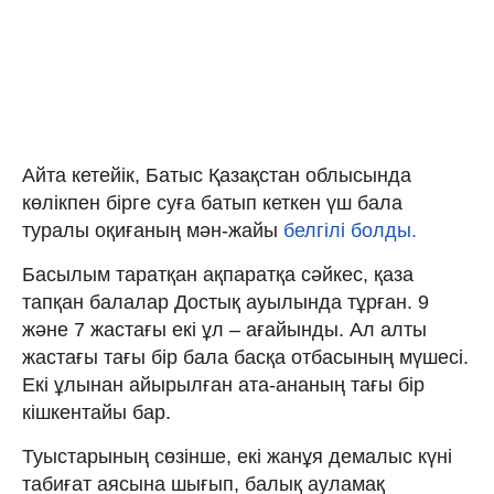
Айта кетейік, Батыс Қазақстан облысында
көлікпен бірге суға батып кеткен үш бала
туралы оқиғаның мән-жайы
белгілі болды.
Басылым таратқан ақпаратқа сәйкес, қаза
тапқан балалар Достық ауылында тұрған. 9
және 7 жастағы екі ұл – ағайынды. Ал алты
жастағы тағы бір бала басқа отбасының мүшесі.
Екі ұлынан айырылған ата-ананың тағы бір
кішкентайы бар.
Туыстарының сөзінше, екі жанұя демалыс күні
табиғат аясына шығып, балық ауламақ