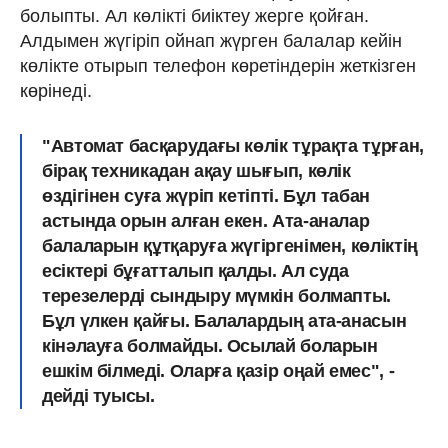
болыпты. Ал көлікті биіктеу жерге қойған.
Алдымен жүгіріп ойнап жүрген балалар кейін
көлікте отырып телефон көретіндерін жеткізген
көрінеді.
"Автомат басқарудағы көлік тұрақта тұрған,
бірақ техникадан ақау шығып, көлік
өздігінен суға жүріп кетіпті. Бұл табан
астында орын алған екен. Ата-аналар
балаларын құтқаруға жүгіргенімен, көліктің
есіктері бұғатталып қалды. Ал суда
терезелерді сындыру мүмкін болмапты.
Бұл үлкен қайғы. Балалардың ата-анасын
кінәлауға болмайды. Осылай боларын
ешкім білмеді. Оларға қазір оңай емес", -
дейді туысы.