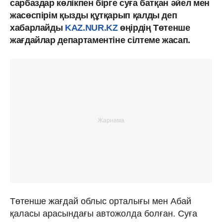
сарбаздар көлікпен бірге суға батқан әйел мен
жасөспірім қызды құтқарып қалды деп
хабарлайды
KAZ.NUR.KZ
өңірдің Төтенше
жағдайлар департаментіне сілтеме жасап.
Төтенше жағдай облыс орталығы мен Абай
қаласы арасындағы автожолда болған. Суға