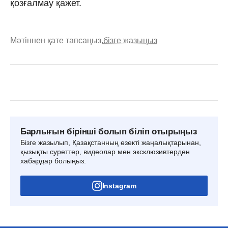
қозғалмау қажет.
Мәтіннен қате тапсаңыз,
бізге жазыңыз
Барлығын бірінші болып біліп отырыңыз
Бізге жазылып, Қазақстанның өзекті жаңалықтарынан,
қызықты суреттер, видеолар мен эксклюзивтерден
хабардар болыңыз.
Instagram