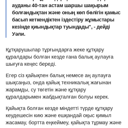
ауданы 40-тан астам шаршы шақырым
болғандықтан және оның көп бөлігін қамыс
басып кеткендіктен іздестіру жұмыстары
кезінде қиындықтар туындады", - дейді
Уәли.
Құтқарушылар тұрғындарға жеке құтқару
құралдары болған кезде ғана балық аулауға
шығуға кеңес береді.
Егер сіз қайықпен балық немесе аң аулауға
шықсаңыз, онда қайық техникалық жағынан
жарамды, су төгетін және құтқару
құралдарымен жабдықталған болуы керек.
Қайықта болған кезде міндетті түрде құтқару
кеудешесін кию және ешқандай оқыс қимыл
жасамау, бортта еңкеймеу, қайықта тұрмау және