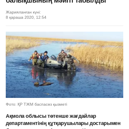
балықшының мәйіті табылды
Жарияланған күні:
8 қараша 2020, 12:54
Фото: ҚР ТЖМ баспасөз қызметі
Ақмола облысы төтенше жағдайлар
департаментінің құтқарушылары достарымен