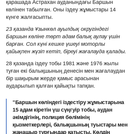
қарашада Астрахан ауданындағы Баршын
көлінен табылған. Оны іздеу жұмыстары 14
күнге жалғасыпты.
23 қазанда Ұзынкөл ауылдық округіндегі
Баршын көліне төрт адам балық аулау үшін
барған. Сол күні кешке үшеуі моторлы
қайықпен жүзіп кетіп, біреуі жағалауда қалады.
28 қазанда іздеу тобы 1981 және 1976 жылы
туған екі балықшының денесін мен жағалаудан
бір шақырым жерде қамыс арасынан
аударылып қалған қайықты тапқан.
"Баршын көліндегі іздестіру жұмыстарына
15 адам кіретін үш сүңгуір тобы, аудан
әкімдігінің, полиция бөлімінің
қызметкерлері, балықшының туыстары мен
жанашыр тұрғындар қатысты. Көлдің