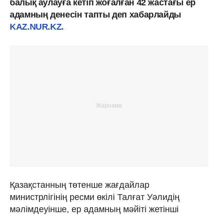
балық аулауға кетіп жоғалған 42 жастағы ер
адамның денесін тапты деп хабарлайды
KAZ.NUR.KZ.
Қазақстанның төтенше жағдайлар
министрлігінің ресми өкілі Талғат Уәлидің
мәлімдеуінше, ер адамның мәйіті жетінші