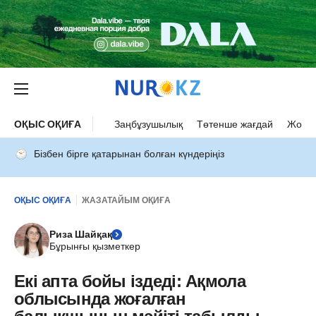
ОҚЫС ОҚИҒА
Заңбұзушылық
Төтенше жағдай
Жол а
Бізбен бірге қатарынан болған күндеріңіз
ОҚЫС ОҚИҒА
ЖАЗАТАЙЫМ ОҚИҒА
Риза Шайқақ
Бұрынғы қызметкер
Екі апта бойы іздеді: Ақмола
облысында жоғалған