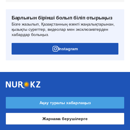
Барлығын бірінші болып біліп отырыңыз
Бізге жазылып, Қазақстанның өзекті жаңалықтарынан,
қызықты суреттер, видеолар мен эксклюзивтерден
хабардар болыңыз.
Instagram
Ақау туралы хабарлаңыз
Жарнама берушілерге