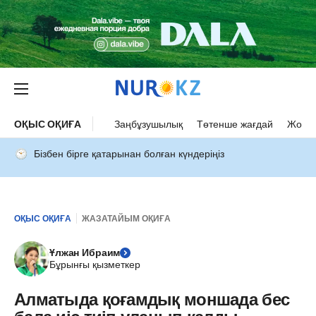
ОҚЫС ОҚИҒА
Заңбұзушылық
Төтенше жағдай
Жол а
Бізбен бірге қатарынан болған күндеріңіз
ОҚЫС ОҚИҒА
ЖАЗАТАЙЫМ ОҚИҒА
Ұлжан Ибраим
Бұрынғы қызметкер
Алматыда қоғамдық моншада бес