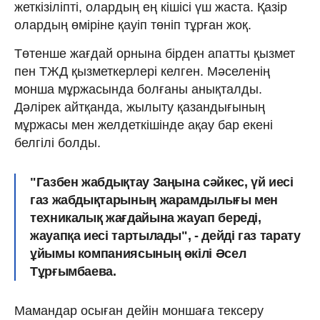
жеткізіліпті, олардың ең кішісі үш жаста. Қазір
олардың өміріне қауіп төніп тұрған жоқ.
Төтенше жағдай орнына бірден апатты қызмет
пен ТЖД қызметкерлері келген. Мәселенің
монша мұржасында болғаны анықталды.
Дәлірек айтқанда, жылыту қазандығының
мұржасы мен желдеткішінде ақау бар екені
белгілі болды.
"Газбен жабдықтау Заңына сәйкес, үй иесі
газ жабдықтарының жарамдылығы мен
техникалық жағдайына жауап береді,
жауапқа иесі тартылады", - дейді газ тарату
ұйымы компаниясының өкілі Әсел
Тұрғымбаева.
Мамандар осыған дейін моншаға тексеру