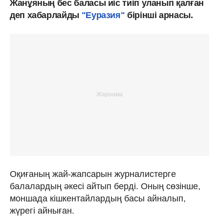
Жанұяның бес баласы иіс тиіп уланып қалған
деп хабарлайды
"Еуразия"
бірінші арнасы.
Оқиғаның жай-жапсарын журналистерге
балалардың әкесі айтып берді. Оның сөзінше,
моншада кішкентайлардың басы айналып,
жүрегі айныған.