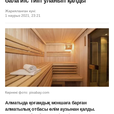
бала иіс тиіп уланып қалды
Жарияланған күні:
1 наурыз 2021, 23:21
Көрнекі фото: pixabay.com
Алматыда қоғамдық моншаға барған
алматылық отбасы өлім аузынан қалды.