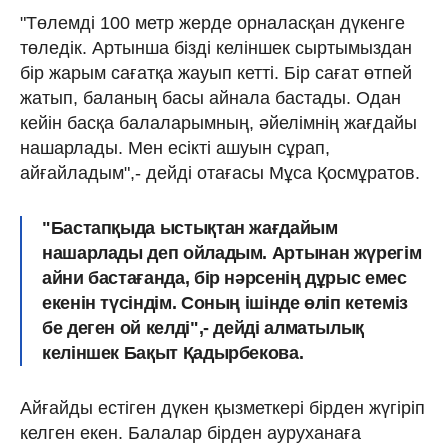
"Төлемді 100 метр жерде орналасқан дүкенге
төледік. Артынша бізді келіншек сыртымыздан
бір жарым сағатқа жауып кетті. Бір сағат өтпей
жатып, баланың басы айнала бастады. Одан
кейін басқа балаларымның, әйелімнің жағдайы
нашарлады. Мен есікті ашуын сұрап,
айғайладым",- дейді отағасы Мұса Қосмұратов.
"Бастапқыда ыстықтан жағдайым
нашарлады деп ойладым. Артынан жүрегім
айни бастағанда, бір нәрсенің дұрыс емес
екенін түсіндім. Соның ішінде өліп кетеміз
бе деген ой келді",- дейді алматылық
келіншек Бақыт Қадырбекова.
Айғайды естіген дүкен қызметкері бірден жүгіріп
келген екен. Балалар бірден ауруханаға