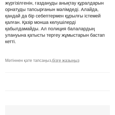
жүргізілгенін, газдануды анықтау құралдарын
орнатуды тапсырғанын мәлімдеді. Алайда,
қандай да бір себептермен құрылғы істемей
қалған. Қазір монша келушілерді
қабылдамайды. Ал полиция балалардың
улануына қатысты тергеу жұмыстарын бастап
кетті.
Мәтіннен қате тапсаңыз,
бізге жазыңыз