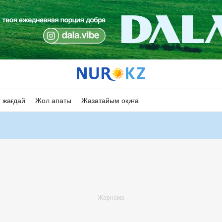
 жағдай
Жол апаты
Жазатайым оқиға