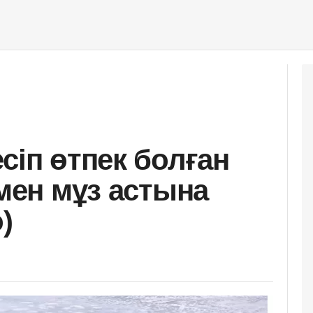
сіп өтпек болған
імен мұз астына
)