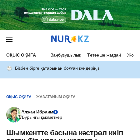
ОҚЫС ОҚИҒА
Заңбұзушылық
Төтенше жағдай
Жол а
Бізбен бірге қатарынан болған күндеріңіз
ОҚЫС ОҚИҒА
ЖАЗАТАЙЫМ ОҚИҒА
Ұлжан Ибраим
Бұрынғы қызметкер
Шымкентте басына кәстрөл киіп