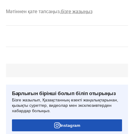
Мәтіннен қате тапсаңыз,
бізге жазыңыз
Барлығын бірінші болып біліп отырыңыз
Бізге жазылып, Қазақстанның өзекті жаңалықтарынан,
қызықты суреттер, видеолар мен эксклюзивтерден
хабардар болыңыз.
Instagram