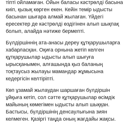
тіпті ойламаған. Ойын баласы кәстрөлді басына
киіп, қызық көрген екен. Кейін темір ыдысты
басынан шығара алмай жылаған. Үйдегі
ересектер де кәстрөлді өздігінен алып шықпақ
болып, алайда нәтиже бермепті.
Бүлдіршіннің ата-анасы дереу құтқарушыларға
хабарласқан. Оқиға орнына жетіп келген
құтқарушылар ыдысты алып шығуға
ырысқанымен, алғашында қыз баланың
тоқтаусыз жылауы мамандар жұмысына
кедергісін келтіріпті.
Көп ұзамай жылаудан шаршаған бүлдіршін
ұйқыға кетіп, сол сәтте құтқарушылар өсімдік
майының көмегімен ыдысты алып шыққан.
Бастысы, бүлдіршінің денсаулығына зиян
келмеген. Қазіргі таңда оның жағдайы жақсы.