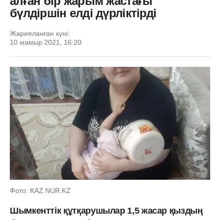
алған бір жарым жастағы
бүлдіршін елді дүрліктірді
Жарияланған күні:
10 мамыр 2021, 16:20
Фото: KAZ.NUR.KZ
Шымкенттік құтқарушылар 1,5 жасар қыздың