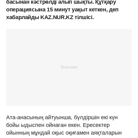
басынан кәстрөлді алып шықты. Құтқару
операциясына 15 минут уақыт кеткен, деп
хабарлайды KAZ.NUR.KZ тілшісі.
Ата-анасының айтуынша, бүлдіршін екі күн
бойы ыдыспен ойнаған екен. Ересектер
ойынның мұндай оқыс оқиғамен аяқталарын