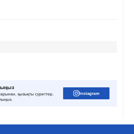
рыңыз
Instagram
тарынан, қызықты суреттер,
лыңыз.