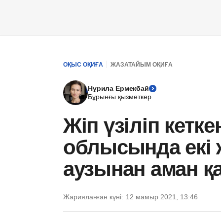
ОҚЫС ОҚИҒА
ЖАЗАТАЙЫМ ОҚИҒА
Нұрила Ермекбай
Бұрынғы қызметкер
Жіп үзіліп кетке
облысында екі
аузынан аман қ
Жарияланған күні:
12 мамыр 2021, 13:46