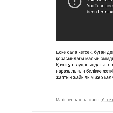
Еске сала кетсек, бұған д
қорасындағы малын әкімді
Қазығұрт ауданындағы төр
наразылығын билікке жетк
жаятын жайылым жер қалм
Мәтіннен қате тапсаңыз,
бізге