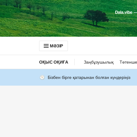
МӘЗІР
ОҚЫС ОҚИҒА
Заңбұзушылық
Төтенше
Бізбен бірге қатарынан болған күндеріңіз