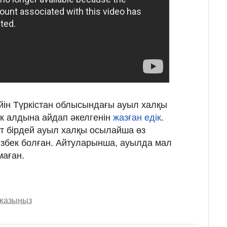
ейін Түркістан облысындағы ауыл халқы
к алдына айдап әкелгенін
жазған едік
.
т бірдей ауыл халқы осылайша өз
ізбек болған. Айтуларынша, ауылда мал
аған.
 жазыңыз