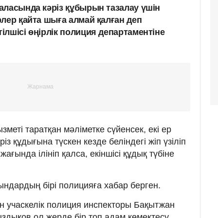
аласында кәріз құбырын тазалау үшін
лер қайта шыға алмай қалған деп
лшісі өңірлік полиция департаментіне
меті таратқан мәліметке сүйенсек, екі ер
різ құдығына түскен кезде беліндегі жіп үзіліп
 жағында ілініп қалса, екіншісі құдық түбіне
ғындардың бірі полицияға хабар берген.
н учаскелік полиция инспекторы Бақытжан
дықов ол жерде бір топ адам көмектесу