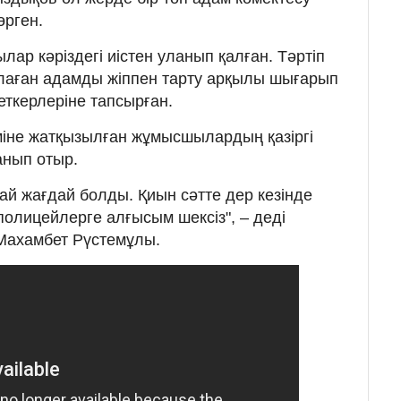
өрген.
лар кәріздегі иістен уланып қалған. Тәртіп
ұлаған адамды жіппен тарту арқылы шығарып
еткерлеріне тапсырған.
міне жатқызылған жұмысшылардың қазіргі
анып отыр.
й жағдай болды. Қиын сәтте дер кезінде
 полицейлерге алғысым шексіз", – деді
 Махамбет Рүстемұлы.