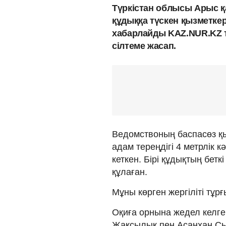
Түркістан облысы Арыс қ
құдыққа түскен қызметкер
хабарлайды KAZ.NUR.KZ ті
сілтеме жасап.
Ведомствоның баспасөз қыз
адам тереңдігі 4 метрлік кә
кеткен. Бірі құдықтың беткі
құлаған.
Мұны көрген жергіліті тұр
Оқиға орнына жедел келге
Жақсылық пен Асанхан Сыз