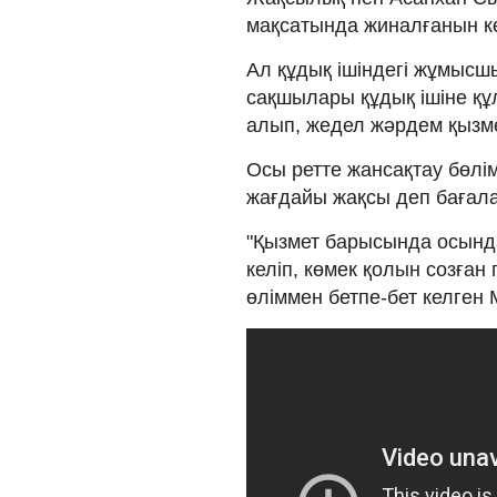
мақсатында жиналғанын к
Ал құдық ішіндегі жұмысшы
сақшылары құдық ішіне қ
алып, жедел жәрдем қызм
Осы ретте жансақтау бөлі
жағдайы жақсы деп бағал
"Қызмет барысында осында
келіп, көмек қолын созған
өліммен бетпе-бет келген