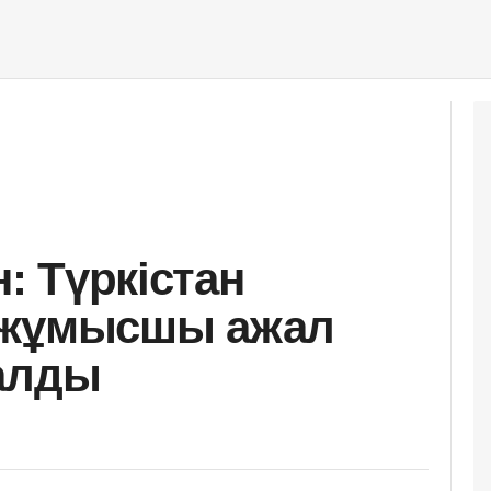
н: Түркістан
 жұмысшы ажал
алды