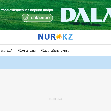
 жағдай
Жол апаты
Жазатайым оқиға