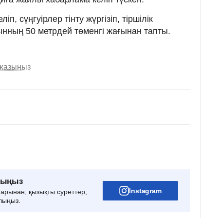
п, сүңгуірлер тінту жүргізіп, тіршілік
ғынның 50 метрдей төменгі жағынан тапты.
 жазыңыз
рыңыз
Instagram
тарынан, қызықты суреттер,
лыңыз.