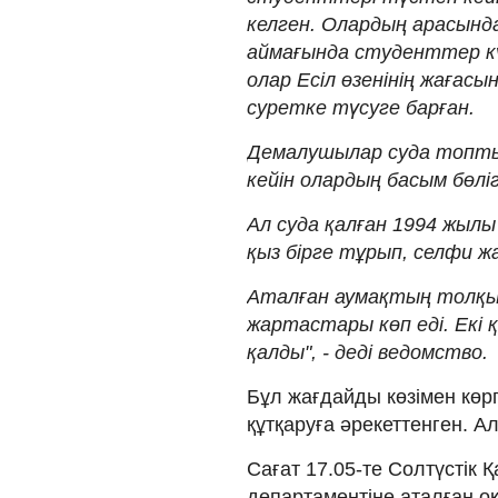
келген. Олардың арасынд
аймағында студенттер күр
олар Есіл өзенінің жағас
суретке түсуге барған.
Демалушылар суда топты
кейін олардың басым бөліг
Ал суда қалған 1994 жыл
қыз бірге тұрып, селфи ж
Аталған аумақтың толқы
жартастары көп еді. Екі 
қалды", - деді ведомство.
Бұл жағдайды көзімен көрге
құтқаруға әрекеттенген. 
Сағат 17.05-те Солтүстік
департаментіне аталған оқ