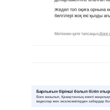
Жедел топ оқиға орнына келі
белгілері жоқ екі қызды а
Мәтіннен қате тапсаңыз,
бізге
Барлығын бірінші болып біліп оты
Бізге жазылып, Қазақстанның өзекті жаңалық
видеолар мен эксклюзивтерден хабардар бо