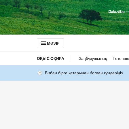
МӘЗІР
ОҚЫС ОҚИҒА
Заңбұзушылық
Төтенше
Бізбен бірге қатарынан болған күндеріңіз