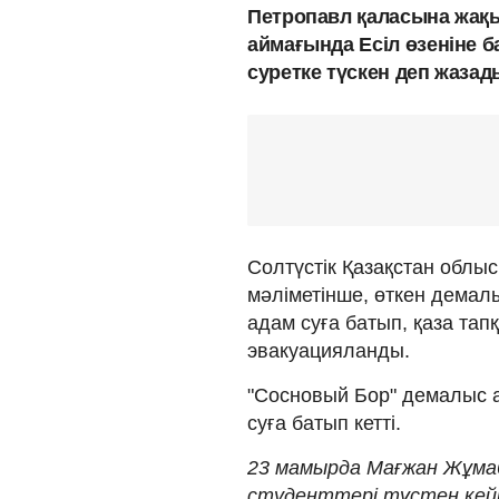
Петропавл қаласына жақ
аймағында Есіл өзеніне 
суретке түскен деп жазад
Солтүстік Қазақстан облы
мәліметінше, өткен демалыс
адам суға батып, қаза тап
эвакуацияланды.
"Сосновый Бор" демалыс а
суға батып кетті.
23 мамырда Мағжан Жұмаб
студенттері түстен кейі