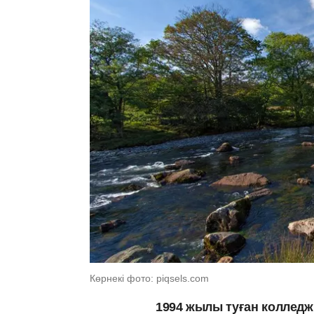
Көрнекі фото: piqsels.com
1994 жылы туған колледж 