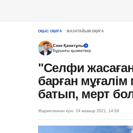
ОҚЫС ОҚИҒА
ЖАЗАТАЙЫМ ОҚИҒА
Сәке Қанатұлы
Бұрынғы қызметкер
"Селфи жасаған
барған мұғалім
батып, мерт бо
Жарияланған күні:
24 мамыр 2021, 14:58