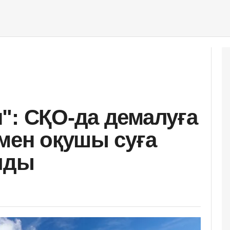
": СҚО-да демалуға
 мен оқушы суға
лды