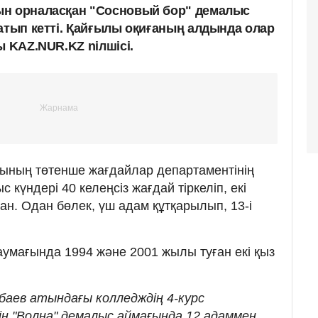
ын орналасқан "Сосновый бор" демалыс
батып кетті. Қайғылы оқиғаның алдында олар
ы KAZ.NUR.KZ nілшісі.
сының төтенше жағдайлар департаментінің
 күндері 40 келеңсіз жағдай тіркеліп, екі
қан. Одан бөлек, үш адам құтқарылып, 13-і
умағында 1994 және 2001 жылы туған екі қыз
аев атындағы колледждің 4-курс
н "Волна" демалыс аймағында 12 адаммен