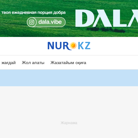
 жағдай
Жол апаты
Жазатайым оқиға