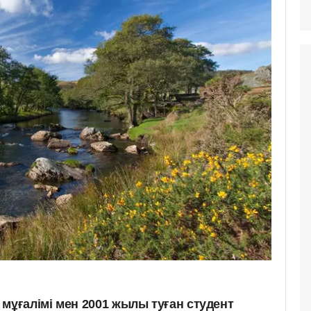
мұғалімі мен 2001 жылы туған студент