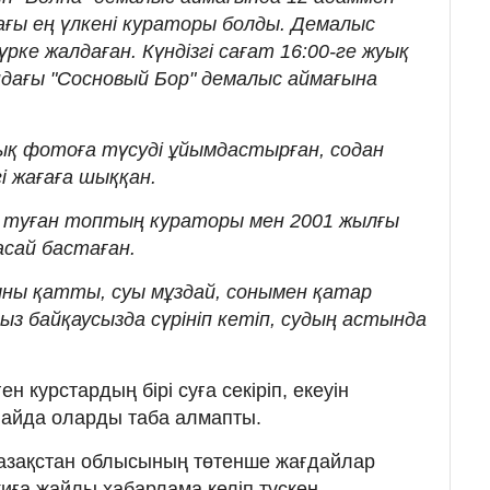
ағы ең үлкені кураторы болды. Демалыс
ке жалдаған. Күндізгі сағат 16:00-ге жуық
ындағы "Сосновый Бор" демалыс аймағына
қ фотоға түсуді ұйымдастырған, содан
і жағаға шыққан.
ы туған топтың кураторы мен 2001 жылғы
асай бастаған.
ны қатты, суы мұздай, сонымен қатар
қыз байқаусызда сүрініп кетіп, судың астында
н курстардың бірі суға секіріп, екеуін
Алайда оларды таба алмапты.
 Қазақстан облысының төтенше жағдайлар
иға жайлы хабарлама келіп түскен.