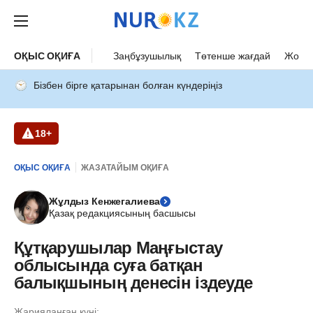
ОҚЫС ОҚИҒА
Заңбұзушылық
Төтенше жағдай
Жол а
Бізбен бірге қатарынан болған күндеріңіз
18+
ОҚЫС ОҚИҒА
ЖАЗАТАЙЫМ ОҚИҒА
Жұлдыз Кенжегалиева
Қазақ редакциясының басшысы
Құтқарушылар Маңғыстау
облысында суға батқан
балықшының денесін іздеуде
Жарияланған күні: