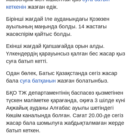
кеткенін
жазған едік.
Бірінші жағдай Іле ауданындағы Қозөзен
ауылының маңында болды. 14 жастағы
жасөспірім қайтыс болды.
Екінші жағдай Қапшағайда орын алды.
Үлкендердің қарауынсыз қалған бес жасар қыз
суға батып кетті.
Одан бөлек, Батыс Қазақстанда сегіз жасар
бала
суға батқанын
жазған болатынбыз.
БҚО ТЖ департаментінің баспасөз қызметінен
түскен мәліметке қарағанда, оқиға 3 шілде күні
Ақжайық ауданы Алғабас ауылы шетіндегі
Көшім каналында болған. Сағат 20.00-де сегіз
жасар бала шомылуға жабдықталмаған жерде
батып кеткен.