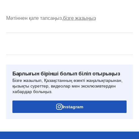
Мәтіннен қате тапсаңыз,
бізге жазыңыз
Барлығын бірінші болып біліп отырыңыз
Бізге жазылып, Қазақстанның өзекті жаңалықтарынан,
қызықты суреттер, видеолар мен эксклюзивтерден
хабардар болыңыз.
Instagram