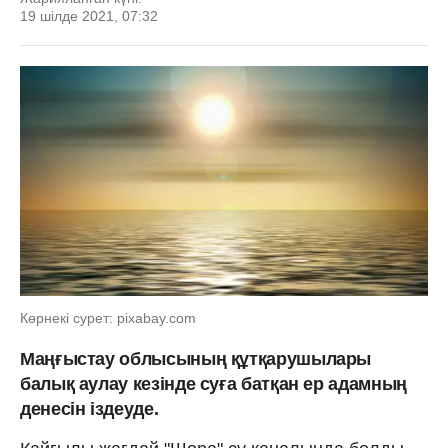
19 шілде 2021, 07:32
Көрнекі сурет: pixabay.com
Маңғыстау облысының құтқарушылары
балық аулау кезінде суға батқан ер адамның
денесін іздеуде.