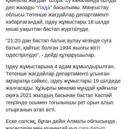
Қайғылы жағдай "Шора" су каналында болды
деп жазады
"Лада"
басылымы. Маңғыстау
облысы Төтенше жағдайлар департаменті
хабарлағандай, іздеу жұмыстары 18 шілде
кешкі уақыттан бастап жүргізілуде.
"21:20-дан бастап балық аулау кезінде суға
батып, қайтыс болған 1994 жылғы жігіт
іздестірілуде", - дейді құтқарушылар.
Іздеу жұмыстарына 4 адам жұмылдырылған.
Төтенше жағдайлар департаменті ұсынған
ақпаратқа сәйкес, іздеу жұмыстары 19 шілдеде
жалғасады. Құзырлы мекеме мұндай қайғылы
оқиға 2021 жылдың басынан бастап Каспий
теңізінде осымен тоғызыншы рет орын алып
отырғанын атап өтті.
Еске салсақ, бұған дейін Алматы облысында
жасөспірім мен кішкентай қыз
суға батып