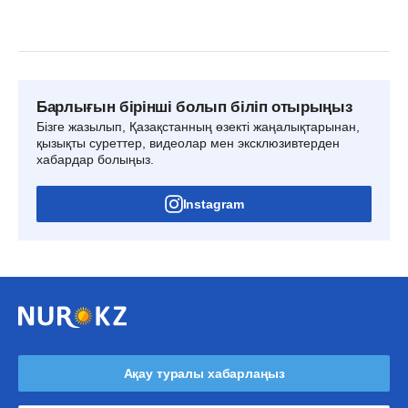
Барлығын бірінші болып біліп отырыңыз
Бізге жазылып, Қазақстанның өзекті жаңалықтарынан,
қызықты суреттер, видеолар мен эксклюзивтерден
хабардар болыңыз.
Instagram
Ақау туралы хабарлаңыз