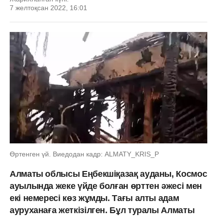
7 желтоқсан 2022, 16:01
Өртенген үй. Виедодан кадр: ALMATY_KRIS_P
Алматы облысы Еңбекшіқазақ ауданы, Космос
ауылында жеке үйде болған өрттен әжесі мен
екі немересі көз жұмды. Тағы алты адам
ауруханаға жеткізілген. Бұл туралы Алматы