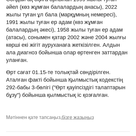
әйел (көз жұмған балалардың анасы), 2022
жылы туған ұл бала (марқұмның немересі),
1991 жылы туған ер адам (көз жұмған
балалардың әкесі), 1958 жылы туған ер адам
(атасы), сонымен қатар 2002 және 2004 жылғы
көрші екі жігіт ауруханаға жеткізілген. Алдын
ала диагноз бойынша олар өртенген заттардан
уланған.
Өрт сағат 01.15-те толықтай сөндірілген.
Аталған факті бойынша Қылмыстық кодекстің
292-бабы 3-бөлігі ("Өрт қауіпсіздігі талаптарын
бұзу") бойынша қылмыстық іс қозғалған.
Мәтіннен қате тапсаңыз,
бізге жазыңыз