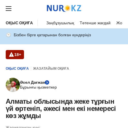
ОҚЫС ОҚИҒА
Заңбұзушылық
Төтенше жағдай
Жол а
Бізбен бірге қатарынан болған күндеріңіз
18+
ОҚЫС ОҚИҒА
ЖАЗАТАЙЫМ ОҚИҒА
Әсел Дағжан
Бұрынғы қызметкер
Алматы облысында жеке тұрғын
үй өртеніп, әжесі мен екі немересі
көз жұмды
Жарияланған күні: