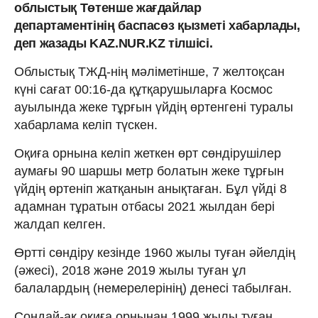
облыстық Төтенше жағдайлар
департаментінің баспасөз қызметі хабарлады,
деп жазады KAZ.NUR.KZ тілшісі.
Облыстық ТЖД-нің мәліметінше, 7 желтоқсан
күні сағат 00:16-да құтқарушыларға Космос
ауылында жеке тұрғын үйдің өртенгені туралы
хабарлама келіп түскен.
Оқиға орнына келіп жеткен өрт сөндірушілер
аумағы 90 шаршы метр болатын жеке тұрғын
үйдің өртеніп жатқанын анықтаған. Бұл үйді 8
адамнан тұратын отбасы 2021 жылдан бері
жалдап келген.
Өртті сөндіру кезінде 1960 жылы туған әйелдің
(әжесі), 2018 және 2019 жылы туған ұл
балалардың (немерелерінің) денесі табылған.
Сондай-ақ оқиға орнынан 1999 жылы туған