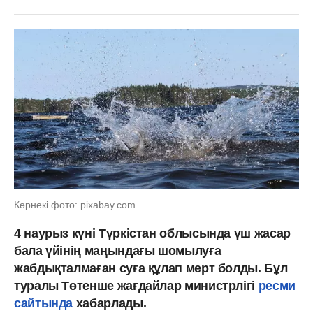
Көрнекі фото: pixabay.com
4 наурыз күні Түркістан облысында үш жасар
бала үйінің маңындағы шомылуға
жабдықталмаған суға құлап мерт болды. Бұл
туралы Төтенше жағдайлар министрлігі
ресми
сайтында
хабарлады.