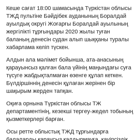
Кеше сағат 18:00 шамасында Түркістан облысы
ТЖД пультіне Бәйдібек ауданының Боралдай
ауылдық округі Жоғарғы Боралдай ауылының
жергілікті тұрғындары 2020 жылы туған
баланың денесін судан алып шыққаны туралы
хабарлама келіп түскен.
Алдын ала мәлімет бойынша, ата-анасының
қарауынсыз қалған бала үйінің маңындағы суға
түсуге жабдықталмаған өзенге құлап кеткен.
Бүлдіршіннің денесін құлаған жерінен бір
шақырым жерден тапқан.
Оқиға орнына Түркістан облысы ТЖ
департаментінің, кезекші тергеу-жедел тобының
қызметкерлері барған.
Осы ретте облыстық ТЖД тұрғындарға
балаларды қараусыз қалдырмауға, қауіпсіздік