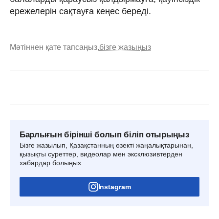
ережелерін сақтауға кеңес береді.
Мәтіннен қате тапсаңыз,
бізге жазыңыз
Барлығын бірінші болып біліп отырыңыз
Бізге жазылып, Қазақстанның өзекті жаңалықтарынан,
қызықты суреттер, видеолар мен эксклюзивтерден
хабардар болыңыз.
Instagram