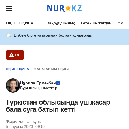
ОҚЫС ОҚИҒА
Заңбұзушылық
Төтенше жағдай
Жол а
Бізбен бірге қатарынан болған күндеріңіз
18+
ОҚЫС ОҚИҒА
ЖАЗАТАЙЫМ ОҚИҒА
Нұрила Ермекбай
Бұрынғы қызметкер
Түркістан облысында үш жасар
бала суға батып кетті
Жарияланған күні:
5 наурыз 2023, 09:52