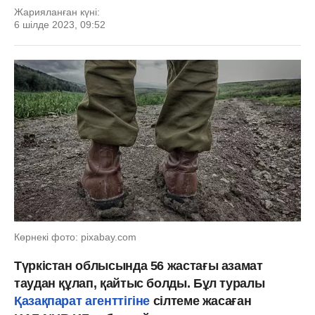
Жарияланған күні:
6 шілде 2023, 09:52
Көрнекі фото: pixabay.com
Түркістан облысында 56 жастағы азамат
таудан құлап, қайтыс болды. Бұл туралы
Қазақпарат агенттігіне
сілтеме жасаған