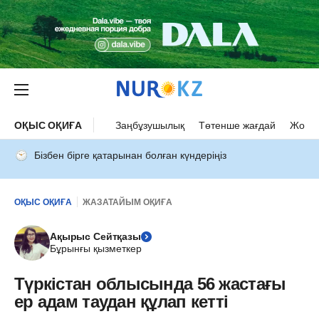
ОҚЫС ОҚИҒА
Заңбұзушылық
Төтенше жағдай
Жол а
Бізбен бірге қатарынан болған күндеріңіз
ОҚЫС ОҚИҒА
ЖАЗАТАЙЫМ ОҚИҒА
Ақырыс Сейтқазы
Бұрынғы қызметкер
Түркістан облысында 56 жастағы
ер адам таудан құлап кетті