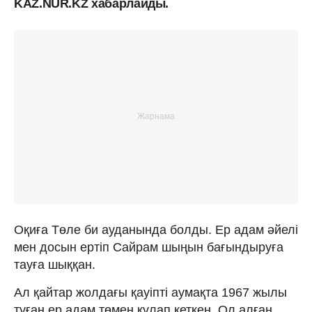
KAZ.NUR.KZ хабарлайды.
Оқиға Төле би ауданында болды. Ер адам әйелі
мен досын ертіп Сайрам шыңын бағындыруға
тауға шыққан.
Ал қайтар жолдағы қауіпті аумақта 1967 жылы
туған ер адам төмен құлап кеткен. Ол алған