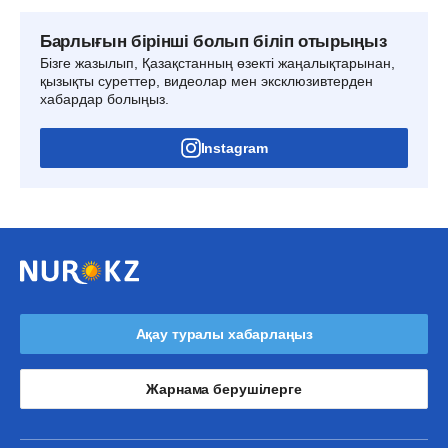
Барлығын бірінші болып біліп отырыңыз
Бізге жазылып, Қазақстанның өзекті жаңалықтарынан,
қызықты суреттер, видеолар мен эксклюзивтерден
хабардар болыңыз.
Instagram
Ақау туралы хабарлаңыз
Жарнама берушілерге