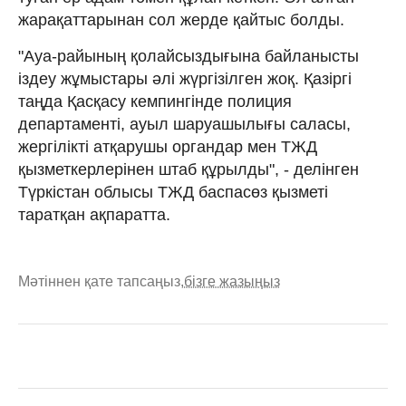
жарақаттарынан сол жерде қайтыс болды.
"Ауа-райының қолайсыздығына байланысты
іздеу жұмыстары әлі жүргізілген жоқ. Қазіргі
таңда Қасқасу кемпингінде полиция
департаменті, ауыл шаруашылығы саласы,
жергілікті атқарушы органдар мен ТЖД
қызметкерлерінен штаб құрылды", - делінген
Түркістан облысы ТЖД баспасөз қызметі
таратқан ақпаратта.
Мәтіннен қате тапсаңыз,
бізге жазыңыз