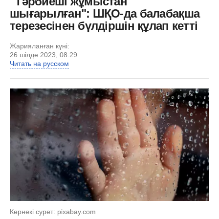
"Тәрбиеші жұмыстан
шығарылған": ШҚО-да балабақша
терезесінен бүлдіршін құлап кетті
Жарияланған күні:
26 шілде 2023, 08:29
Читать на русском
Көрнекі сурет: pixabay.com