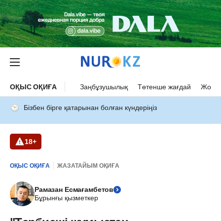
ОҚЫС ОҚИҒА
Заңбұзушылық
Төтенше жағдай
Жол а
Бізбен бірге қатарынан болған күндеріңіз
18+
ОҚЫС ОҚИҒА
ЖАЗАТАЙЫМ ОҚИҒА
Рамазан Есмағамбетов
Бұрынғы қызметкер