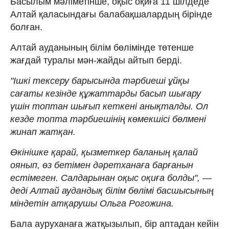
Басылым мәліметінше, оқыс оқиға 11 шілдеде
Алтай қаласындағы балабақшалардың бірінде
болған.
Алтай ауданының білім бөлімінде төтенше
жағдай туралы мән-жайды айтып берді.
"Ішкі тексеру барысында тәрбиеші ұйқы
сағаты кезінде құжаттарды басып шығару
үшін топтан шығып кеткені анықталды. Ол
кезде топта тәрбиешінің көмекшісі бөлмені
жинап жатқан.
Өкінішке қарай, қызметкер баланың қалай
оянып, өз бетімен дәретханаға барғанын
естімеген. Салдарынан оқыс оқиға болды", —
деді Алтай аудандық білім бөлімі басшысының
міндетін атқарушы Ольга Рогожина.
Бала ауруханаға жатқызылып, бір аптадан кейін