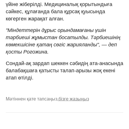
үйіне жіберілді. Медициналық қорытындыға
сәйкес, құлағанда бала құрсақ қуысында
көгерген жарақат алған.
"Міндеттерін дұрыс орындамағаны үшін
тәрбиеші жұмыстан босатылды. Тәрбиешінің
көмекшісіне қатаң сөгіс жарияланды", — деп
қосты Рогожина.
Сондай-ақ зардап шеккен сәбидің ата-анасында
балабақшаға қатысты талап-арызы жоқ екені
атап өтілді.
Мәтіннен қате тапсаңыз,
бізге жазыңыз