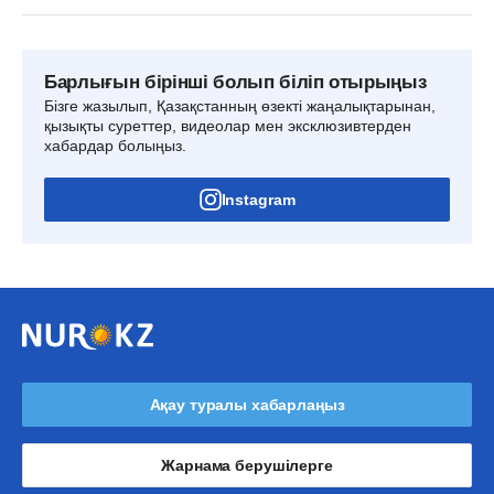
Барлығын бірінші болып біліп отырыңыз
Бізге жазылып, Қазақстанның өзекті жаңалықтарынан,
қызықты суреттер, видеолар мен эксклюзивтерден
хабардар болыңыз.
Instagram
Ақау туралы хабарлаңыз
Жарнама берушілерге