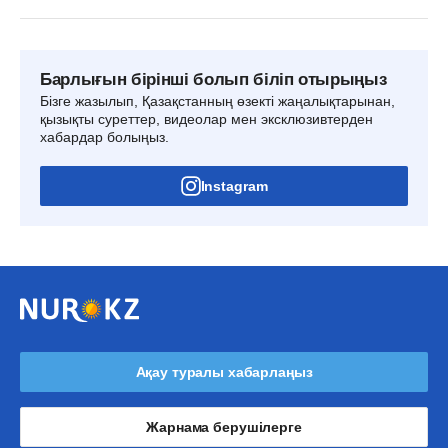
Барлығын бірінші болып біліп отырыңыз
Бізге жазылып, Қазақстанның өзекті жаңалықтарынан,
қызықты суреттер, видеолар мен эксклюзивтерден
хабардар болыңыз.
Instagram
Ақау туралы хабарлаңыз
Жарнама берушілерге