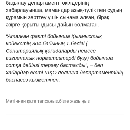
бақылау департаменті өкілдерінің
хабарлауынша, мамандар азық-түлік пен судың
құрамын зерттеу үшін сынама алған, бірақ
әзірге қорытындысы дайын болмаған.
"Аталған факті бойынша Қылмыстық
кодекстің 304-бабының 1-бөлігі (
Санитариялық қағидаларды немесе
гигиеналық нормативтерді бұзу) бойынша
сотқа дейінгі тергеу басталды", – деп
хабардар етті ШҚО полиция департаментінің
баспасөз қызметінен.
Мәтіннен қате тапсаңыз,
бізге жазыңыз