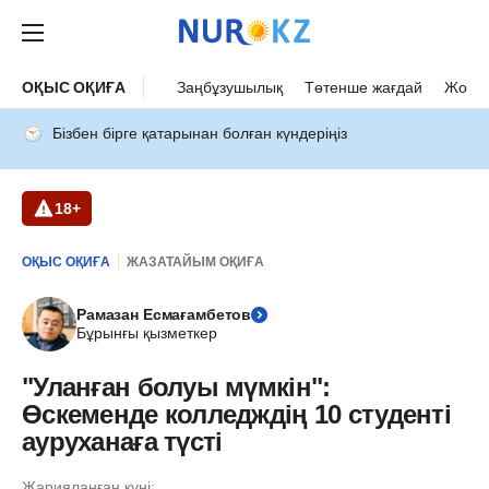
ОҚЫС ОҚИҒА
Заңбұзушылық
Төтенше жағдай
Жол а
Бізбен бірге қатарынан болған күндеріңіз
18+
ОҚЫС ОҚИҒА
ЖАЗАТАЙЫМ ОҚИҒА
Рамазан Есмағамбетов
Бұрынғы қызметкер
"Уланған болуы мүмкін":
Өскеменде колледждің 10 студенті
ауруханаға түсті
Жарияланған күні: