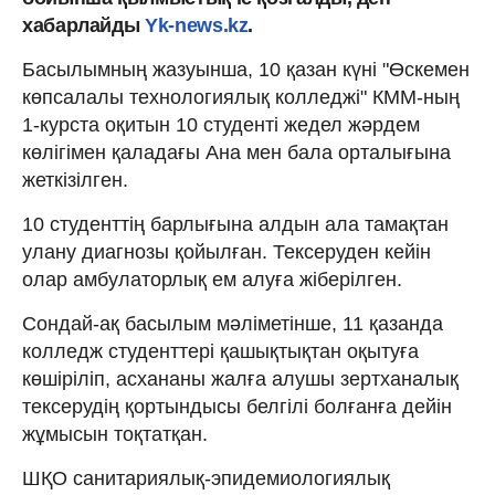
хабарлайды
Yk-news.kz
.
Басылымның жазуынша, 10 қазан күні "Өскемен
көпсалалы технологиялық колледжі" КММ-ның
1-курста оқитын 10 студенті жедел жәрдем
көлігімен қаладағы Ана мен бала орталығына
жеткізілген.
10 студенттің барлығына алдын ала тамақтан
улану диагнозы қойылған. Тексеруден кейін
олар амбулаторлық ем алуға жіберілген.
Сондай-ақ басылым мәліметінше, 11 қазанда
колледж студенттері қашықтықтан оқытуға
көшіріліп, асхананы жалға алушы зертханалық
тексерудің қортындысы белгілі болғанға дейін
жұмысын тоқтатқан.
ШҚО санитариялық-эпидемиологиялық