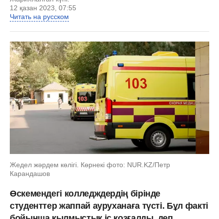
12 қазан 2023, 07:55
Читать на русском
Жедел жәрдем көлігі. Көрнекі фото: NUR.KZ/Петр
Карандашов
Өскемендегі колледждердің бірінде
студенттер жаппай ауруханаға түсті. Бұл факті
бойынша қылмыстық іс қозғалды, деп